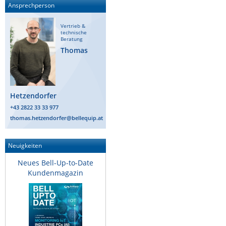
Ansprechperson
ZPE Systems
Vertrieb &
technische
Beratung
News zu unseren Herstellern
Thomas
Hetzendorfer
+43 2822 33 33 977
thomas.hetzendorfer@bellequip.at
Neuigkeiten
Neues Bell-Up-to-Date
Kundenmagazin