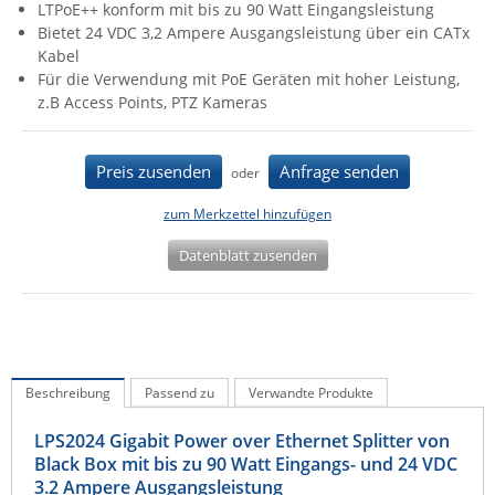
LTPoE++ konform mit bis zu 90 Watt Eingangsleistung
IEC Lock
Bietet 24 VDC 3,2 Ampere Ausgangsleistung über ein CATx
Kabel
Ihse
Für die Verwendung mit PoE Geräten mit hoher Leistung,
Kerlink
z.B Access Points, PTZ Kameras
Kramer Electronics
KVM TEC
Preis zusenden
Anfrage senden
oder
Legrand
zum Merkzettel hinzufügen
LigoWave
Datenblatt zusenden
Milesight
Moxa
Netio
Panorama Antennas
Beschreibung
Passend zu
Verwandte Produkte
PatchSee
LPS2024 Gigabit Power over Ethernet Splitter von
Power Kingdom
Black Box mit bis zu 90 Watt Eingangs- und 24 VDC
Poynting
3.2 Ampere Ausgangsleistung