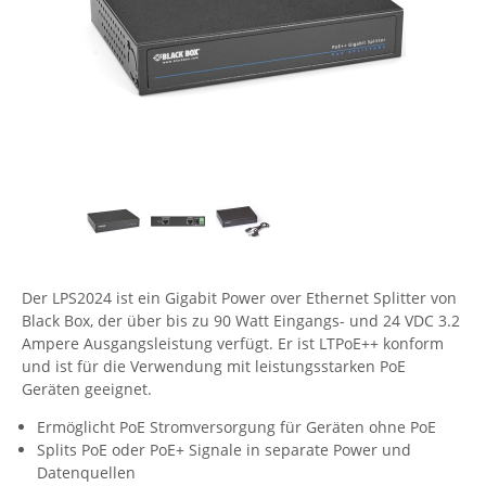
Comet System
Energiemessung
Energieverteilung
IP, WLAN & GSM Sensorik
IoT - Internet of Things
CompleTech
IPC, Industrielle Netzwerktechnik & WLAN
Contemporary Controls
Datenlogger
Remote I/O
Industrielle Netzwerktechnik / Kommunikation
Industrielle Computer
Sonstige
Digi
Eaton
Wi-Fi - WLAN - Wireless
Serverräume
RMA / Rücksendung / Support
Elsys
IT Netzwerktechnik / Kommunikation
Enginko - mcf88
Fokus Technologies
Der LPS2024 ist ein Gigabit Power over Ethernet Splitter von
Gefen
Black Box, der über bis zu 90 Watt Eingangs- und 24 VDC 3.2
Gude
Ampere Ausgangsleistung verfügt. Er ist LTPoE++ konform
und ist für die Verwendung mit leistungsstarken PoE
Guntermann & Drunck
Geräten geeignet.
High Sec Labs
Ermöglicht PoE Stromversorgung für Geräten ohne PoE
HW group
Splits PoE oder PoE+ Signale in separate Power und
Datenquellen
Icron