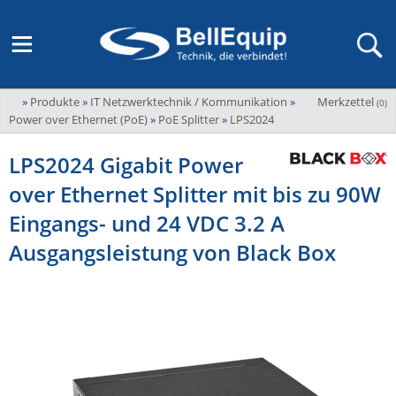
»
Produkte
»
IT Netzwerktechnik / Kommunikation
»
Merkzettel
Adder
(
0
)
M2M Router, Antennen, VPN & SIM
Übersicht
LAGERABVERKAUF Stromverteilung und -messung
Unternehmen
Power over Ethernet (PoE)
»
PoE Splitter
»
LPS2024
ADEL system
Fernwartung via Mobilfunk (M2M)
LPS2024 Gigabit Power
Advantech
Wissen
Ansprechpersonen
over Ethernet Splitter mit bis zu 90W
Advantech-Conel
SD-WAN & Bonding
Neue Produkte
Veranstaltungen
Eingangs- und 24 VDC 3.2 A
AKCP / AKCess Pro
Antennen
Ausgangsleistung von Black Box
Amit
Veranstaltungen
Jobs & Karriere
Aten
KVM & Audio/Video Signalverteilung
Bachmann
Bell-Up-to-Date Magazine
News
KVM
Audio/Video
Black Box
USV, Energieverteilung & -messung
Aktueller Newsletter
Bondix
Kabel und Verkabelung
Digital Signage
USV / UPS
Industrielle Stromversorgung
Cambium Networks
IoT, Umgebungsmonitoring & Sensorik