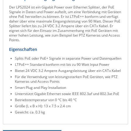
Raritan
Der LPS2024 ist ein Gigabit Power over Ethernet Splitter, der PoE
Signale in Daten und Power aufteilt, um eine Verbindung mit Geräten
Riello UPS
ohne PoE herstellen zu können. Er ist LTPoE++ konform und verfügt
daher über eine maximale Eingangsleistung von 90 Watt. Dieser PoE
Server Technology
Splitter liefert bis zu 24 VDC 3.2 Ampere über ein CATx Kabel. Er
eignet sich für den Einsatz im Zusammenhang mit PoE Geräten mit
Siretta
einer hohen Leistung, wie zum Beispiel bei PTZ Kameras und Access
Points.
SIRIO Antenne
Eigenschaften
Sunbird
Splits PoE oder PoE+ Signale in separate Power und Datenquellen
Tactical Software
LTPoE++ Standard konform mit bis zu 90 Watt Input Power
Bietet 24 VDC 3.2 Ampere Ausgangsleistung über ein CATx Kabel
TEKTELIC
Für die Verwendung von leistungsstarken PoE Geräten, wie PTZ
Teltonika
Kameras und Access Points
Smart Plug and Play Installation
Unwired Networks
Unterstützt Gigabit Ethernet sowie IEEE 802.3af und 802.3at PoE
Vision
Betriebstemperatur von 0 °C bis 40 °C
Größe (L x B x H): 13 x 7.5 x 2.4 cm
WATTECO
Gewicht: ca. 0.3 kg
Westermo
Yuasa