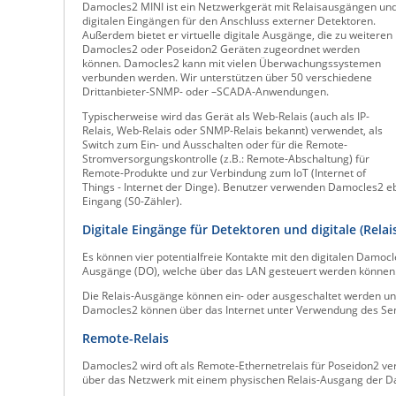
Damocles2 MINI ist ein Netzwerkgerät mit Relaisausgängen un
digitalen Eingängen für den Anschluss externer Detektoren.
Außerdem bietet er virtuelle digitale Ausgänge, die zu weiteren
Damocles2 oder Poseidon2 Geräten zugeordnet werden
können. Damocles2 kann mit vielen Überwachungssystemen
verbunden werden. Wir unterstützen über 50 verschiedene
Drittanbieter-SNMP- oder –SCADA-Anwendungen.
Typischerweise wird das Gerät als Web-Relais (auch als IP-
Relais, Web-Relais oder SNMP-Relais bekannt) verwendet, als
Switch zum Ein- und Ausschalten oder für die Remote-
Stromversorgungskontrolle (z.B.: Remote-Abschaltung) für
Remote-Produkte und zur Verbindung zum IoT (Internet of
Things - Internet der Dinge). Benutzer verwenden Damocles2 eb
Eingang (S0-Zähler).
Digitale Eingänge für Detektoren und digitale (Rela
Es können vier potentialfreie Kontakte mit den digitalen Damoc
Ausgänge (DO), welche über das LAN gesteuert werden können
Die Relais-Ausgänge können ein- oder ausgeschaltet werden un
Damocles2 können über das Internet unter Verwendung des Se
Remote-Relais
Damocles2 wird oft als Remote-Ethernetrelais für Poseidon2 ve
über das Netzwerk mit einem physischen Relais-Ausgang der D