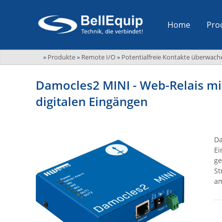
Home
Pro
»
Produkte
»
Remote I/O
»
Potentialfreie Kontakte überwach
Damocles2 MINI - Web-Relais mit
digitalen Eingängen
Da
Ei
ge
St
am