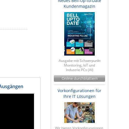
Neues Bell-Up-to-Date
Kundenmagazin
Ausgabe mit Schwerpunkt
Monitoring, IoT und
Industrie PCs (AI)
Online durchblättern
 Ausgängen
Vorkonfigurationen für
Ihre IT Lösungen
Wir bieten Vorkonfigurationen,