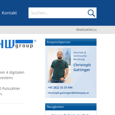
Kontakt
Merkzettel
(
0
)
Ansprechperson
Vertrieb &
technische
Beratung
Christoph
Gattinger
on 4 digitalen
 bestens
+43 2822 33 33 994
0 Pulszähler
christoph.gattinger@bellequip.at
n.
Neuigkeiten