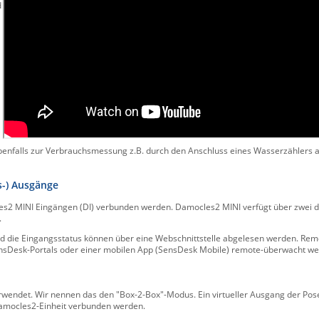
d
enfalls zur Verbrauchsmessung z.B. durch den Anschluss eines Wasserzählers an
is-) Ausgänge
les2 MINI Eingängen (DI) verbunden werden. Damocles2 MINI verfügt über zwei dig
.
d die Eingangsstatus können über eine Webschnittstelle abgelesen werden. Rem
nsDesk-Portals oder einer mobilen App (SensDesk Mobile) remote-überwacht we
rwendet. Wir nennen das den "Box-2-Box"-Modus. Ein virtueller Ausgang der Pos
amocles2-Einheit verbunden werden.