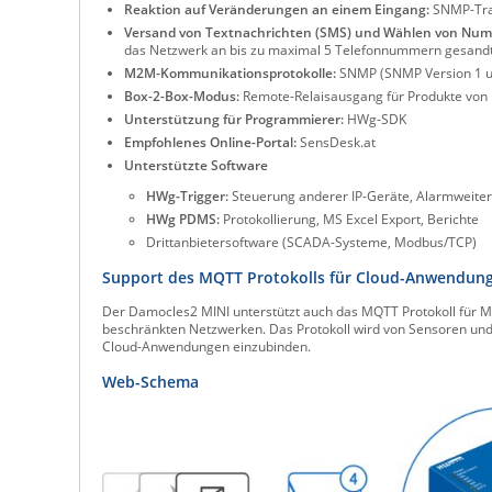
Reaktion auf Veränderungen an einem Eingang:
SNMP-Trap
Versand von Textnachrichten (SMS) und Wählen von Nu
das Netzwerk an bis zu maximal 5 Telefonnummern gesand
M2M-Kommunikationsprotokolle:
SNMP (SNMP Version 1 u
Box-2-Box-Modus:
Remote-Relaisausgang für Produkte von 
Unterstützung für Programmierer:
HWg-SDK
Empfohlenes Online-Portal:
SensDesk.at
Unterstützte Software
HWg-Trigger:
Steuerung anderer IP-Geräte, Alarmweiter
HWg PDMS:
Protokollierung, MS Excel Export, Berichte
Drittanbietersoftware (SCADA-Systeme, Modbus/TCP)
Support des MQTT Protokolls für Cloud-Anwendun
Der Damocles2 MINI unterstützt auch das MQTT Protokoll für
beschränkten Netzwerken. Das Protokoll wird von Sensoren und 
Cloud-Anwendungen einzubinden.
Web-Schema