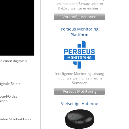
um Ihnen den Einsatz unserer
IT-Lösungen zu erleichtern.
Vorkonfigurationen
Perseus Monitoring
Plattform
 einen digitalen
Intelligente Monitoring Lösung
mit Eingängen für zahlreiche
Sensoren
itale Relais-
Perseus Monitoring
ote-I/O des
rden.
Vielseitige Antenne
eidon2-Einheit kann