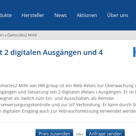
dukte
Hersteller
News
Aktionen
Über uns
en
»
Damocles2 MINI
 2 digitalen Ausgängen und 4
mocles2 MINI von HW group ist ein Web-Relais zur Überwachung v
ngängen und Steuerung von 2 digitalen (Relais-) Ausgängen. Er ist
eignet als Switch zum Ein- und Ausschalten, als Remote-
romversorgungskontrolle und zur IoT Verbindung. Er kann durch S
 digitalen Eingang auch zur Vebrauchsmessung verwendet werde
Preis zusenden
Anfrage senden
oder