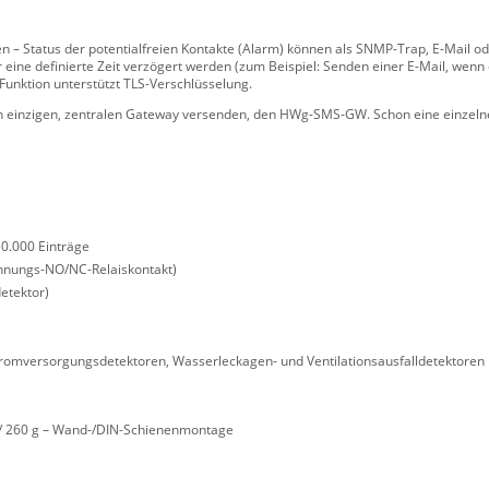
 – Status der potentialfreien Kontakte (Alarm) können als SNMP-Trap, E-Mail od
eine definierte Zeit verzögert werden (zum Beispiel: Senden einer E-Mail, wenn
-Funktion unterstützt TLS-Verschlüsselung.
n einzigen, zentralen Gateway versenden, den HWg-SMS-GW. Schon eine einzelne
0.000 Einträge
nnungs-NO/NC-Relaiskontakt)
detektor)
tromversorgungsdetektoren, Wasserleckagen- und Ventilationsausfalldetektoren
) / 260 g – Wand-/DIN-Schienenmontage