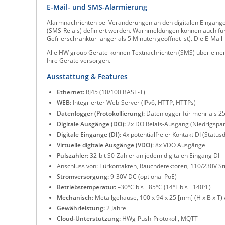
E-Mail- und SMS-Alarmierung
Alarmnachrichten bei Veränderungen an den digitalen Eingängen
(SMS-Relais) definiert werden. Warnmeldungen können auch für 
Gefrierschranktür länger als 5 Minuten geöffnet ist). Die E-Mail
Alle HW group Geräte können Textnachrichten (SMS) über eine
Ihre Geräte versorgen.
Ausstattung & Features
Ethernet:
RJ45 (10/100 BASE-T)
WEB:
Integrierter Web-Server (IPv6, HTTP, HTTPs)
Datenlogger (Protokollierung):
Datenlogger für mehr als 25
Digitale Ausgänge (DO):
2x DO Relais-Ausgang (Niedrigspa
Digitale Eingänge (DI):
4x potentialfreier Kontakt DI (Status
Virtuelle digitale Ausgänge (VDO)
: 8x VDO Ausgänge
Pulszähler:
32-bit S0-Zähler an jedem digitalen Eingang DI
Anschluss von: Türkontakten, Rauchdetektoren, 110/230V S
Stromversorgung:
9-30V DC (optional PoE)
Betriebstemperatur:
–30°C bis +85°C (14°F bis +140°F)
Mechanisch:
Metallgehäuse, 100 x 94 x 25 [mm] (H x B x T
Gewährleistung:
2 Jahre
Cloud-Unterstützung:
HWg-Push-Protokoll, MQTT