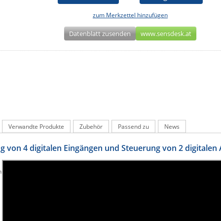
zum Merkzettel hinzufügen
Datenblatt zusenden
www.sensdesk.at
Verwandte Produkte
Zubehör
Passend zu
News
 von 4 digitalen Eingängen und Steuerung von 2 digitalen
n