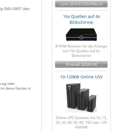
Lynx 3510-E-F2G-P8G-LV
HWg-SMS-GW3” über
16x Quellen auf 4x
Bildschirme
IP KVM Receiver für die Anzeige
von 16x Quellen auf 4x
Bildschirme
Emerald DESKVUE
10-120kW Online USV
rung oder
mit diese Geräte in
Online UPS Systeme mit 10, 15,
20, 30, 40, 60, 80, 100 oder 120
kVA/kW