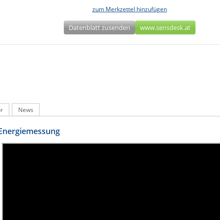
zum Merkzettel hinzufügen
Datenblatt zusenden
www.sensdesk.at
r
News
 Energiemessung