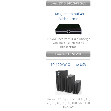
Lynx 3510-E-F2G-P8G-LV
16x Quellen auf 4x
Bildschirme
IP KVM Receiver für die Anzeige
von 16x Quellen auf 4x
Bildschirme
Emerald DESKVUE
10-120kW Online USV
Online UPS Systeme mit 10, 15,
20, 30, 40, 60, 80, 100 oder 120
kVA/kW