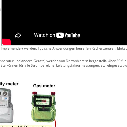
l
 implementiert werden. Typische Anwendungen betreffen Rechenzentren, Einkau
mperatur und andere Geräte) werden von Drittanbietern hergestellt. Über 30 füh
äte können für alle Strombereiche, Leistungsfaktormessungen, etc. eingesetzt 