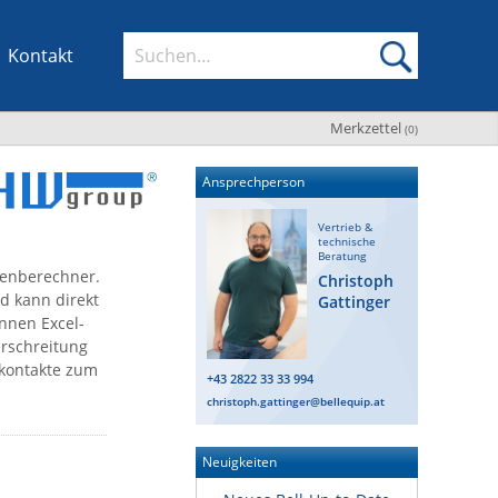
Kontakt
Merkzettel
(
0
)
Ansprechperson
Vertrieb &
technische
Beratung
tenberechner.
Christoph
d kann direkt
Gattinger
nnen Excel-
erschreitung
nkontakte zum
+43 2822 33 33 994
christoph.gattinger@bellequip.at
Neuigkeiten