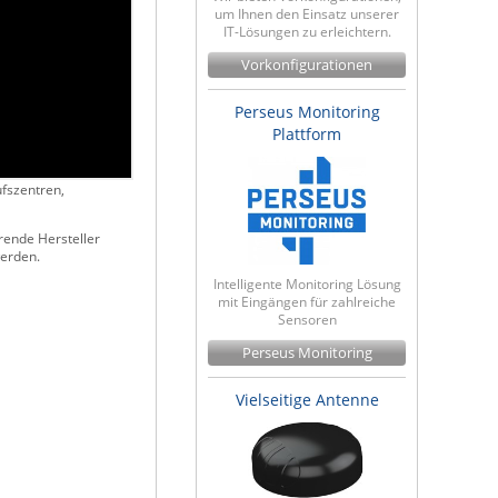
um Ihnen den Einsatz unserer
IT-Lösungen zu erleichtern.
Vorkonfigurationen
Perseus Monitoring
Plattform
fszentren,
rende Hersteller
werden.
Intelligente Monitoring Lösung
mit Eingängen für zahlreiche
Sensoren
Perseus Monitoring
Vielseitige Antenne