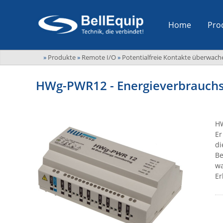
Home
Pro
»
Produkte
»
Remote I/O
»
Potentialfreie Kontakte überwach
HWg-PWR12 - Energieverbrauchs
HW
Er
di
Be
wa
Er