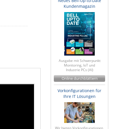
Neues Bell-Up-to-Date
Kundenmagazin
Ausgabe mit Schwerpunkt
Monitoring, IoT und
Industrie PCs (AI)
Online durchblättern
Vorkonfigurationen für
Ihre IT Lösungen
Wir bieten Vorkonfigurationen,