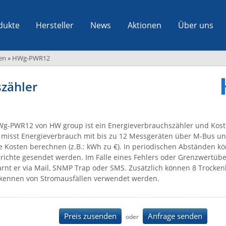
dukte
Hersteller
News
Aktionen
Über uns
en
»
HWg-PWR12
zähler
g-PWR12 von HW group ist ein Energieverbrauchszähler und Kos
 misst Energieverbrauch mit bis zu 12 Messgeräten über M-Bus un
e Kosten berechnen (z.B.: kWh zu €). In periodischen Abständen kö
richte gesendet werden. Im Falle eines Fehlers oder Grenzwertüb
rnt er via Mail, SNMP Trap oder SMS. Zusätzlich können 8 Trocke
kennen von Stromausfällen verwendet werden.
Preis zusenden
Anfrage senden
oder