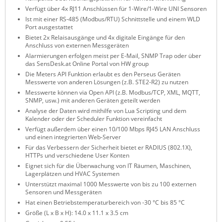
Verfügt über 4x RJ11 Anschlüssen für 1-Wire/1-Wire UNI Sensoren
ZPE Systems
Ist mit einer RS-485 (Modbus/RTU) Schnittstelle und einem WLD
Port ausgestattet
Bietet 2x Relaisausgänge und 4x digitale Eingänge für den
Anschluss von externen Messgeräten
News zu unseren Herstellern
Alarmierungen erfolgen meist per E-Mail, SNMP Trap oder über
das SensDesk.at Online Portal von HW group
Die Meters API Funktion erlaubt es den Perseus Geräten
Messwerte von anderen Lösungen (z.B. STE2-R2) zu nutzen
Messwerte können via Open API (z.B. Modbus/TCP, XML, MQTT,
SNMP, usw.) mit anderen Geräten geteilt werden
Analyse der Daten wird mithilfe von Lua Scripting und dem
Kalender oder der Scheduler Funktion vereinfacht
Verfügt außerdem über einen 10/100 Mbps RJ45 LAN Anschluss
und einen integrierten Web-Server
Für das Verbessern der Sicherheit bietet er RADIUS (802.1X),
HTTPs und verschiedene User Konten
Eignet sich für die Überwachung von IT Räumen, Maschinen,
Lagerplätzen und HVAC Systemen
Unterstützt maximal 1000 Messwerte von bis zu 100 externen
Sensoren und Messgeräten
Hat einen Betriebstemperaturbereich von -30 °C bis 85 °C
Größe (L x B x H): 14.0 x 11.1 x 3.5 cm