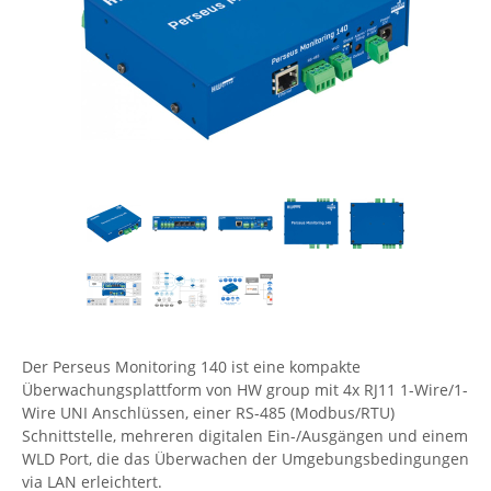
Comet System
Energiemessung
Energieverteilung
IP, WLAN & GSM Sensorik
IoT - Internet of Things
CompleTech
IPC, Industrielle Netzwerktechnik & WLAN
Contemporary Controls
Datenlogger
Remote I/O
Industrielle Netzwerktechnik / Kommunikation
Industrielle Computer
Sonstige
Digi
Eaton
Wi-Fi - WLAN - Wireless
Serverräume
RMA / Rücksendung / Support
Elsys
IT Netzwerktechnik / Kommunikation
Enginko - mcf88
Fokus Technologies
Gefen
Gude
Der Perseus Monitoring 140 ist eine kompakte
Guntermann & Drunck
Überwachungsplattform von HW group mit 4x RJ11 1-Wire/1-
High Sec Labs
Wire UNI Anschlüssen, einer RS-485 (Modbus/RTU)
Schnittstelle, mehreren digitalen Ein-/Ausgängen und einem
HW group
WLD Port, die das Überwachen der Umgebungsbedingungen
Icron
via LAN erleichtert.