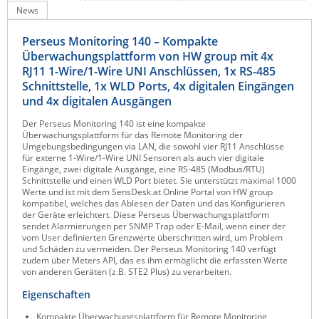
News
Raritan
Riello UPS
Perseus Monitoring 140 – Kompakte
Überwachungsplattform von HW group mit 4x
Server Technology
RJ11 1-Wire/1-Wire UNI Anschlüssen, 1x RS-485
Siretta
Schnittstelle, 1x WLD Ports, 4x digitalen Eingängen
und 4x digitalen Ausgängen
SIRIO Antenne
Der Perseus Monitoring 140 ist eine kompakte
Sunbird
Überwachungsplattform für das Remote Monitoring der
Umgebungsbedingungen via LAN, die sowohl vier RJ11 Anschlüsse
Tactical Software
für externe 1-Wire/1-Wire UNI Sensoren als auch vier digitale
Eingänge, zwei digitale Ausgänge, eine RS-485 (Modbus/RTU)
TEKTELIC
Schnittstelle und einen WLD Port bietet. Sie unterstützt maximal 1000
Werte und ist mit dem SensDesk.at Online Portal von HW group
Teltonika
kompatibel, welches das Ablesen der Daten und das Konfigurieren
der Geräte erleichtert. Diese Perseus Überwachungsplattform
Unwired Networks
sendet Alarmierungen per SNMP Trap oder E-Mail, wenn einer der
vom User definierten Grenzwerte überschritten wird, um Problem
Vision
und Schäden zu vermeiden. Der Perseus Monitoring 140 verfügt
zudem über Meters API, das es ihm ermöglicht die erfassten Werte
WATTECO
von anderen Geräten (z.B. STE2 Plus) zu verarbeiten.
Westermo
Eigenschaften
Yuasa
Kompakte Überwachungsplattform für Remote Monitoring