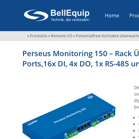
Home
Pro
»
Produkte
»
Remote I/O
»
Potentialfreie Kontakte überwach
Perseus Monitoring 150 – Rack 
Ports,16x DI, 4x DO, 1x RS-485
De
so
di
bi