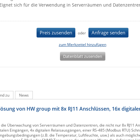
Eignet sich für die Verwendung in Serverräumen und Datenzentre
Preis zusenden
Anfrage senden
oder
zum Merkzettel hinzufügen
Datenblatt zusenden
nd zu
News
sung von HW group mit 8x RJ11 Anschlüssen, 16x digitalen
r die Überwachung von Serverräumen und Datenzentren, die nicht nur 8x RJ11 An
italen Eingängen, 4x digitalen Relaisausgängen, einer RS-485 (Modbus RTU) Schn
 Umgebungsbedingungen (z.B. die Temperatur, Luftfeuchte, usw.) als auch möglich