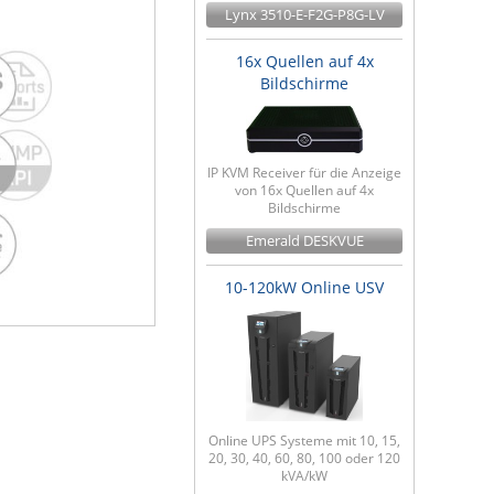
Lynx 3510-E-F2G-P8G-LV
16x Quellen auf 4x
Bildschirme
IP KVM Receiver für die Anzeige
von 16x Quellen auf 4x
Bildschirme
Emerald DESKVUE
10-120kW Online USV
Online UPS Systeme mit 10, 15,
20, 30, 40, 60, 80, 100 oder 120
kVA/kW