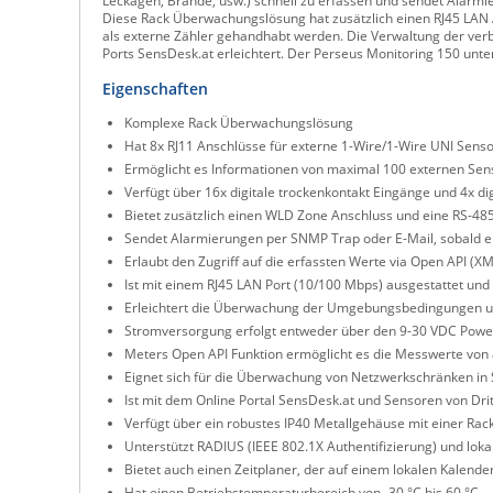
Leckagen, Brände, usw.) schnell zu erfassen und sendet Alarmi
Diese Rack Überwachungslösung hat zusätzlich einen RJ45 LAN A
als externe Zähler gehandhabt werden. Die Verwaltung der ver
Ports SensDesk.at erleichtert. Der Perseus Monitoring 150 unte
Eigenschaften
Komplexe Rack Überwachungslösung
Hat 8x RJ11 Anschlüsse für externe 1-Wire/1-Wire UNI Sens
Ermöglicht es Informationen von maximal 100 externen Sen
Verfügt über 16x digitale trockenkontakt Eingänge und 4x di
Bietet zusätzlich einen WLD Zone Anschluss und eine RS-48
Sendet Alarmierungen per SNMP Trap oder E-Mail, sobald ei
Erlaubt den Zugriff auf die erfassten Werte via Open API 
Ist mit einem RJ45 LAN Port (10/100 Mbps) ausgestattet und 
Erleichtert die Überwachung der Umgebungsbedingungen un
Stromversorgung erfolgt entweder über den 9-30 VDC Power
Meters Open API Funktion ermöglicht es die Messwerte vo
Eignet sich für die Überwachung von Netzwerkschränken i
Ist mit dem Online Portal SensDesk.at und Sensoren von Dri
Verfügt über ein robustes IP40 Metallgehäuse mit einer Ra
Unterstützt RADIUS (IEEE 802.1X Authentifizierung) und loka
Bietet auch einen Zeitplaner, der auf einem lokalen Kalender
Hat einen Betriebstemperaturbereich von -30 °C bis 60 °C