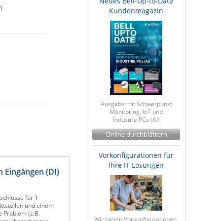
Neues Bell-Up-to-Date
n
Kundenmagazin
Ausgabe mit Schwerpunkt
Monitoring, IoT und
Industrie PCs (AI)
Online durchblättern
Vorkonfigurationen für
Ihre IT Lösungen
 Eingängen (DI)
schlüsse für 1-
ittstellen und einem
e Problem (z.B.
Wir bieten Vorkonfigurationen,