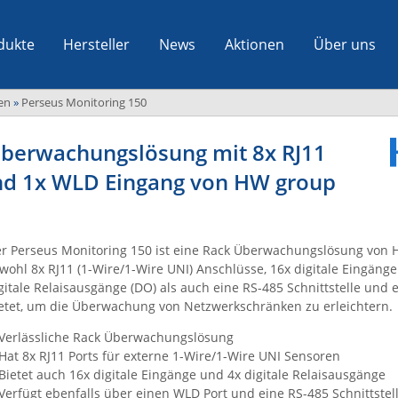
dukte
Hersteller
News
Aktionen
Über uns
en
»
Perseus Monitoring 150
Überwachungslösung mit 8x RJ11
 und 1x WLD Eingang von HW group
r Perseus Monitoring 150 ist eine Rack Überwachungslösung von 
wohl 8x RJ11 (1-Wire/1-Wire UNI) Anschlüsse, 16x digitale Eingänge 
gitale Relaisausgänge (DO) als auch eine RS-485 Schnittstelle und
etet, um die Überwachung von Netzwerkschränken zu erleichtern.
Verlässliche Rack Überwachungslösung
Hat 8x RJ11 Ports für externe 1-Wire/1-Wire UNI Sensoren
Bietet auch 16x digitale Eingänge und 4x digitale Relaisausgänge
Verfügt ebenfalls über einen WLD Port und eine RS-485 Schnittstel