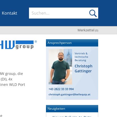
Kontakt
Merkzettel
(
0
)
Ansprechperson
Vertrieb &
technische
Beratung
Christoph
Gattinger
HW group, die
(DI), 4x
 einen WLD Port
+43 2822 33 33 994
christoph.gattinger@bellequip.at
Neuigkeiten
le