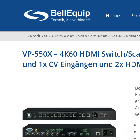
Home
Pro
»
Produkte
»
Audio/Video
»
Scan Converter & Scaler
»
Präsen
VP-550X – 4K60 HDMI Switch/Sca
und 1x CV Eingängen und 2x HDM
De
Ei
er
Au
ve