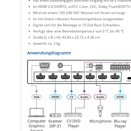
Hat einen unabhängigen Mikrofon Eingang mit 48 V Phantom
Ist HDMI 2.0 (HDR10, xvYCC Color, CEC, Dolby TrueHD/DTS
Wird mit einem 100-240 VAC Netzteil mit Strom versorgt
Ist mit einem robusten Aluminiumgehäuse ausgestattet
Eignet sich für die Montage in 19 Zoll Rack Schränken
Verfügt über eine Betriebstemperatur von 0 °C bis 40 °C
Größe (L x B x H): 43.64 x 23.72 x 4.36 cm
Gewicht: ca. 2 kg
Anwendungdiagramm