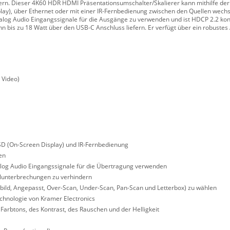
n. Dieser 4K60 HDR HDMI Präsentationsumschalter/Skalierer kann mithilfe der 
lay), über Ethernet oder mit einer IR-Fernbedienung zwischen den Quellen wechs
nalog Audio Eingangssignale für die Ausgänge zu verwenden und ist HDCP 2.2 ko
nn bis zu 18 Watt über den USB-C Anschluss liefern. Er verfügt über ein robust
 Video)
SD (On-Screen Display) und IR-Fernbedienung
en
alog Audio Eingangssignale für die Übertragung verwenden
lunterbrechungen zu verhindern
lbild, Angepasst, Over-Scan, Under-Scan, Pan-Scan und Letterbox) zu wählen
echnologie von Kramer Electronics
 Farbtons, des Kontrast, des Rauschen und der Helligkeit