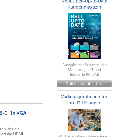
Neues Bell-Up-to-Date
Kundenmagazin
Ausgabe mit Schwerpunkt
Monitoring, IoT und
Industrie PCs (AI)
Online durchblättern
Vorkonfigurationen für
Ihre IT Lösungen
B-C, 1x VGA
en, der die
siert die HDMI
Wir bieten Vorkonfigurationen,