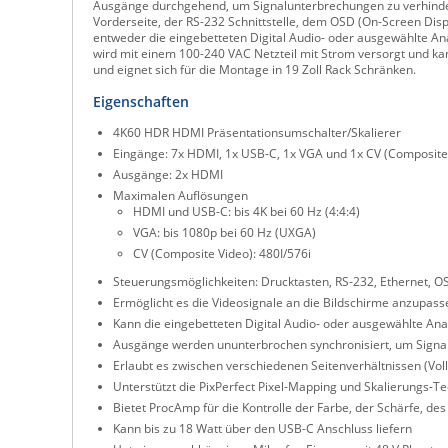
Ausgänge durchgehend, um Signalunterbrechungen zu verhinder
Vorderseite, der RS-232 Schnittstelle, dem OSD (On-Screen Disp
entweder die eingebetteten Digital Audio- oder ausgewählte A
wird mit einem 100-240 VAC Netzteil mit Strom versorgt und ka
und eignet sich für die Montage in 19 Zoll Rack Schränken.
Eigenschaften
4K60 HDR HDMI Präsentationsumschalter/Skalierer
Eingänge: 7x HDMI, 1x USB-C, 1x VGA und 1x CV (Composite
Ausgänge: 2x HDMI
Maximalen Auflösungen
HDMI und USB-C: bis 4K bei 60 Hz (4:4:4)
VGA: bis 1080p bei 60 Hz (UXGA)
CV (Composite Video): 480I/576i
Steuerungsmöglichkeiten: Drucktasten, RS-232, Ethernet, O
Ermöglicht es die Videosignale an die Bildschirme anzupass
Kann die eingebetteten Digital Audio- oder ausgewählte An
Ausgänge werden ununterbrochen synchronisiert, um Signa
Erlaubt es zwischen verschiedenen Seitenverhältnissen (Vol
Unterstützt die PixPerfect Pixel-Mapping und Skalierungs-T
Bietet ProcAmp für die Kontrolle der Farbe, der Schärfe, des
Kann bis zu 18 Watt über den USB-C Anschluss liefern