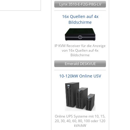
Lynx 3510-E-F2G-P8G-LV
16x Quellen auf 4x
Bildschirme
IP KVM Receiver für die Anzeige
von 16x Quellen auf 4x
Bildschirme
Emerald DESKVUE
10-120kW Online USV
Online UPS Systeme mit 10, 15,
20, 30, 40, 60, 80, 100 oder 120
kVA/kW