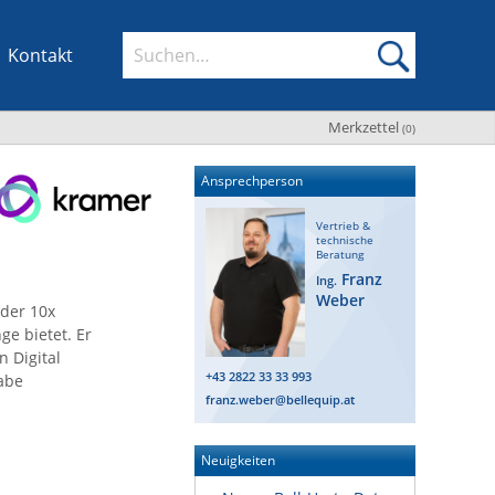
Kontakt
Merkzettel
(
0
)
Ansprechperson
Vertrieb &
technische
Beratung
Franz
Ing.
Weber
 der 10x
e bietet. Er
n Digital
+43 2822 33 33 993
abe
franz.weber@bellequip.at
Neuigkeiten