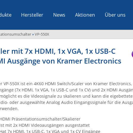
dukte
Hersteller
News
Aktionen
Über uns
tationsumschalter
»
VP-550X
ler mit 7x HDMI, 1x VGA, 1x USB-C
I Ausgänge von Kramer Electronics
r VP-550X ist ein 4K60 HDMI Switch/Scaler von Kramer Electronics,
ngänge (7x HDMI, 1x VGA, 1x USB-C und 1x CV) und 2x HDMI Ausgäng
möglicht es die Videosignale zu skalieren und kann die eigebettete
dio- oder ausgewählte Analog Audio Eingangssignale für die Ausg
rwenden.
HDMI Präsentationsumschalter/Skalierer
Ist mit 2x HDMI Videoausgängen ausgestattet
Hat 7x HDMI, 1x USB-C, 1x VGA und 1x CV Eingänge