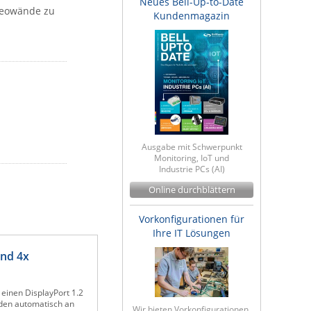
Neues Bell-Up-to-Date
deowände zu
Kundenmagazin
Ausgabe mit Schwerpunkt
Monitoring, IoT und
Industrie PCs (AI)
Online durchblättern
Vorkonfigurationen für
Ihre IT Lösungen
und 4x
 einen DisplayPort 1.2
rden automatisch an
Wir bieten Vorkonfigurationen,