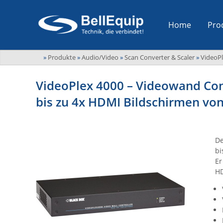
Home
Pro
»
Produkte
»
Audio/Video
»
Scan Converter & Scaler
»
VideoPl
VideoPlex 4000 – Videowand Cont
bis zu 4x HDMI Bildschirmen von
De
bi
Er
HD