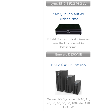
Lynx 3510-E-F2G-P8G-LV
16x Quellen auf 4x
Bildschirme
IP KVM Receiver für die Anzeige
von 16x Quellen auf 4x
Bildschirme
Emerald DESKVUE
10-120kW Online USV
Online UPS Systeme mit 10, 15,
20, 30, 40, 60, 80, 100 oder 120
kVA/kW