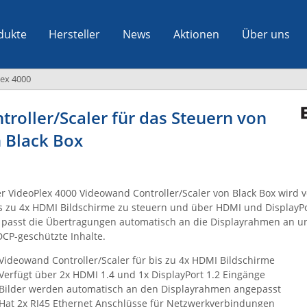
dukte
Hersteller
News
Aktionen
Über uns
ex 4000
roller/Scaler für das Steuern von
 Black Box
r VideoPlex 4000 Videowand Controller/Scaler von Black Box wird
s zu 4x HDMI Bildschirme zu steuern und über HDMI und DisplayPo
 passt die Übertragungen automatisch an die Displayrahmen an un
CP-geschützte Inhalte.
Videowand Controller/Scaler für bis zu 4x HDMI Bildschirme
Verfügt über 2x HDMI 1.4 und 1x DisplayPort 1.2 Eingänge
Bilder werden automatisch an den Displayrahmen angepasst
Hat 2x RJ45 Ethernet Anschlüsse für Netzwerkverbindungen