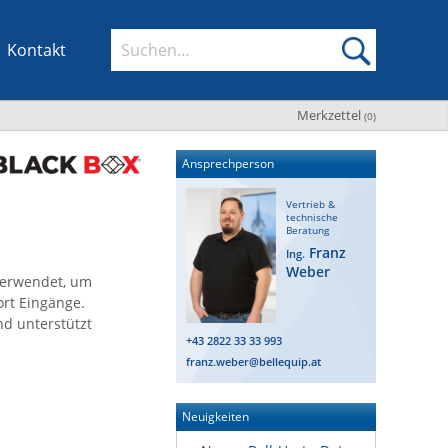
Kontakt
Merkzettel
(
0
)
Ansprechperson
Vertrieb &
technische
Beratung
Franz
Ing.
Weber
 verwendet, um
rt Eingänge.
d unterstützt
+43 2822 33 33 993
franz.weber@bellequip.at
Neuigkeiten