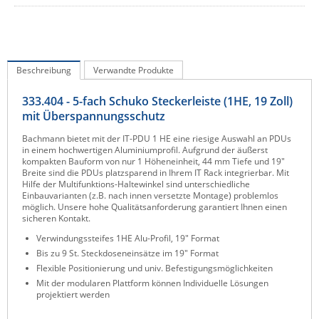
IEC Lock
Ihse
Kerlink
Beschreibung
Verwandte Produkte
Kramer Electronics
333.404 - 5-fach Schuko Steckerleiste (1HE, 19 Zoll)
KVM TEC
mit Überspannungsschutz
Legrand
Bachmann bietet mit der IT-PDU 1 HE eine riesige Auswahl an PDUs
in einem hochwertigen Alu­miniumprofil. Aufgrund der äußerst
LigoWave
kompakten Bauform von nur 1 Höheneinheit, 44 mm Tiefe und 19"
Breite sind die PDUs platzsparend in Ihrem IT Rack integrierbar. Mit
Milesight
Hilfe der Multifunktions-Haltewinkel sind unterschiedliche
Einbauvarianten (z.B. nach innen versetzte Montage) problemlos
Moxa
möglich. Unsere hohe Qualitätsanforderung garantiert Ihnen einen
sicheren Kontakt.
Netio
Verwindungssteifes 1HE Alu-Profil, 19" Format
Panorama Antennas
Bis zu 9 St. Steckdoseneinsätze im 19" Format
PatchSee
Flexible Positionierung und univ. Befestigungsmöglichkeiten
Mit der modularen Plattform können Individuelle Lösungen
Power Kingdom
projektiert werden
Poynting