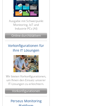
ZPE Systems
Ausgabe mit Schwerpunkt
News zu unseren Herstellern
Monitoring, IoT und
Industrie PCs (AI)
Online durchblättern
Vorkonfigurationen für
Ihre IT Lösungen
Wir bieten Vorkonfigurationen,
um Ihnen den Einsatz unserer
IT-Lösungen zu erleichtern.
Vorkonfigurationen
Perseus Monitoring
Plattform