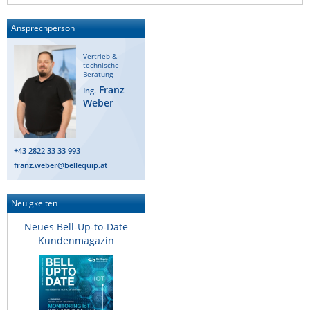
Raritan
Ansprechperson
Riello UPS
Vertrieb &
Server Technology
technische
Beratung
Siretta
Franz
Ing.
Weber
SIRIO Antenne
Sunbird
Tactical Software
+43 2822 33 33 993
franz.weber@bellequip.at
TEKTELIC
Teltonika
Neuigkeiten
Unwired Networks
Neues Bell-Up-to-Date
Vision
Kundenmagazin
WATTECO
Westermo
Yuasa