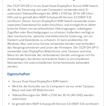
Raritan
Der SS2P-DH-DP-U ist ein Dual-Head DisplayPort Secure KVM Switch,
der für die Steuerung von zwei Computern verwendet wird. Er
Riello UPS
unterstützt Videoauflösungen bis 3840 x 2160 bei 30 Hz (4K Ultra-
HD) und ist gemäß dem NIAP-Schutzprofil Version 3.0 (NIAP 3.0)
Server Technology
zertifiziert. Dieser Secure DisplayPort KVM Switch verwendet einen
separaten Datenkanal für jeden Anschluss und ermöglicht es daher
Siretta
kritische Daten von versehentlichen Übertragungen, unbefugten
Zugriffen oder Beschädigungen zu schützen. Außerdem verfügt er
SIRIO Antenne
über mechanische, optische und elektronische Isolierung, um vor
Hackern und Datenlecks zu schützen. Er kann problemlos mit
Sunbird
Windows, Mac und Linux Geräte verwendet werden und verhindert
das Neuprogrammieren und Lesen der Firmware. Der SS2P-DH-DP-U
Tactical Software
verwendet zwei DisplayPort Bildschirme, eine Tastatur und eine
Maus für die Kontrolle der verbundenen Geräte und eignet sich für
TEKTELIC
Anwendungen, bei denen vertrauliche Daten in verschiedenen
Netzwerken mit unterschiedlichen Sicherheitslevels behandelt
Teltonika
werden.
Unwired Networks
Eigenschaften
Vision
Secure Dual-Head DisplayPort KVM Switch
Wird für die Kontrolle von 2x Computern via nur einer Tastatur,
WATTECO
Maus und zwei DP Bildschirmen
Videoauflösungen bis 3840 x 2160 bei 30 Hz (4K UHD) werden
Westermo
unterstützt
Yuasa
Ist gemäß dem NIAP-Schutzprofil Version 3.0 (NIAP 3.0) zertifiziert