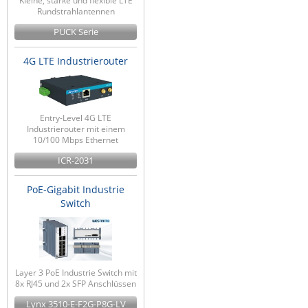
Kleine, starke und flexible LTE
Rundstrahlantennen
PUCK Serie
4G LTE Industrierouter
Entry-Level 4G LTE
Industrierouter mit einem
10/100 Mbps Ethernet
ICR-2031
PoE-Gigabit Industrie
Switch
Layer 3 PoE Industrie Switch mit
8x RJ45 und 2x SFP Anschlüssen
Lynx 3510-E-F2G-P8G-LV