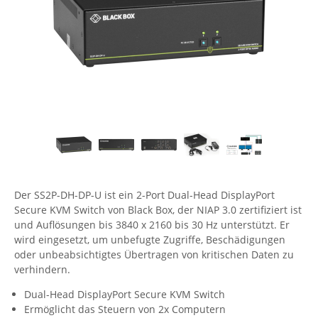
Comet System
Energiemessung
Energieverteilung
IP, WLAN & GSM Sensorik
IoT - Internet of Things
CompleTech
IPC, Industrielle Netzwerktechnik & WLAN
Contemporary Controls
Datenlogger
Remote I/O
Industrielle Netzwerktechnik / Kommunikation
Industrielle Computer
Sonstige
Digi
Eaton
Wi-Fi - WLAN - Wireless
Serverräume
RMA / Rücksendung / Support
Elsys
IT Netzwerktechnik / Kommunikation
Enginko - mcf88
Fokus Technologies
Der SS2P-DH-DP-U ist ein 2-Port Dual-Head DisplayPort
Gefen
Secure KVM Switch von Black Box, der NIAP 3.0 zertifiziert ist
Gude
und Auflösungen bis 3840 x 2160 bis 30 Hz unterstützt. Er
wird eingesetzt, um unbefugte Zugriffe, Beschädigungen
Guntermann & Drunck
oder unbeabsichtigtes Übertragen von kritischen Daten zu
High Sec Labs
verhindern.
HW group
Dual-Head DisplayPort Secure KVM Switch
Ermöglicht das Steuern von 2x Computern
Icron