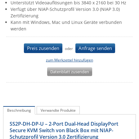
Unterstützt Videoauflösungen bis 3840 x 2160 bei 30 Hz
IEC Lock
Verfügt über NIAP-Schutzprofil Version 3.0 (NIAP 3.0)
Zertifizierung
Ihse
Kann mit Windows, Mac und Linux Geräte verbunden
Kerlink
werden
Kramer Electronics
KVM TEC
Preis zusenden
Anfrage senden
oder
Legrand
zum Merkzettel hinzufügen
LigoWave
Datenblatt zusenden
Milesight
Moxa
Netio
Panorama Antennas
Beschreibung
Verwandte Produkte
PatchSee
SS2P-DH-DP-U – 2-Port Dual-Head DisplayPort
Power Kingdom
Secure KVM Switch von Black Box mit NIAP-
Poynting
Schutzprofil Version 3.0 Zertifizierung