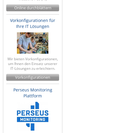
IEC Lock
Online durchblättern
Ihse
Vorkonfigurationen für
Kerlink
Ihre IT Lösungen
Kramer Electronics
KVM TEC
Legrand
Wir bieten Vorkonfigurationen,
LigoWave
um Ihnen den Einsatz unserer
IT-Lösungen zu erleichtern.
Milesight
Vorkonfigurationen
Moxa
Perseus Monitoring
Netio
Plattform
Panorama Antennas
PatchSee
Power Kingdom
Poynting