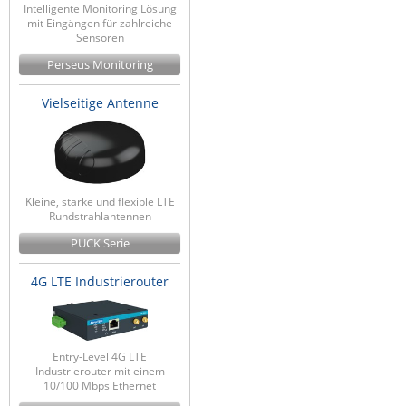
Intelligente Monitoring Lösung
Raritan
mit Eingängen für zahlreiche
Sensoren
Riello UPS
Perseus Monitoring
Server Technology
Vielseitige Antenne
Siretta
SIRIO Antenne
Sunbird
Tactical Software
Kleine, starke und flexible LTE
Rundstrahlantennen
TEKTELIC
PUCK Serie
Teltonika
4G LTE Industrierouter
Unwired Networks
Vision
WATTECO
Entry-Level 4G LTE
Westermo
Industrierouter mit einem
10/100 Mbps Ethernet
Yuasa