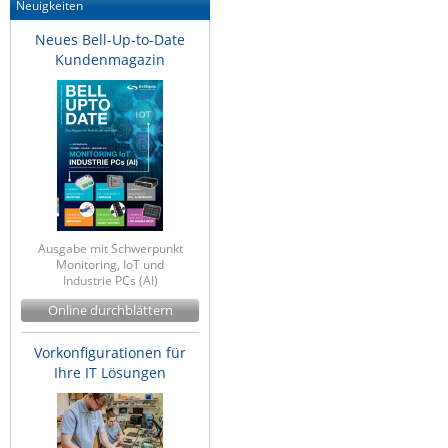
Neuigkeiten
Raritan
Neues Bell-Up-to-Date
Riello UPS
Kundenmagazin
Server Technology
Siretta
SIRIO Antenne
Sunbird
Tactical Software
TEKTELIC
Ausgabe mit Schwerpunkt
Monitoring, IoT und
Teltonika
Industrie PCs (AI)
Unwired Networks
Online durchblättern
Vision
Vorkonfigurationen für
Ihre IT Lösungen
WATTECO
Westermo
Yuasa