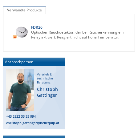
IEC Lock
Verwandte Produkte
Ihse
Kerlink
FDR26
Optischer Rauchdetektor, der bei Raucherkennung ein
Kramer Electronics
Relay aktiviert. Reagiert nicht auf hohe Temperatur.
KVM TEC
Legrand
Ansprechperson
LigoWave
Vertrieb &
Milesight
technische
Beratung
Moxa
Christoph
Gattinger
Netio
Panorama Antennas
PatchSee
+43 2822 33 33 994
christoph.gattinger@bellequip.at
Power Kingdom
Poynting