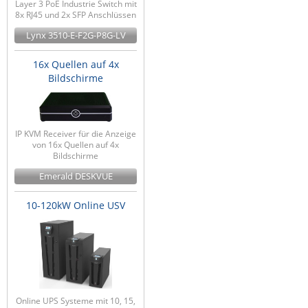
Layer 3 PoE Industrie Switch mit
8x RJ45 und 2x SFP Anschlüssen
Lynx 3510-E-F2G-P8G-LV
16x Quellen auf 4x
Bildschirme
IP KVM Receiver für die Anzeige
von 16x Quellen auf 4x
Bildschirme
Emerald DESKVUE
10-120kW Online USV
Online UPS Systeme mit 10, 15,