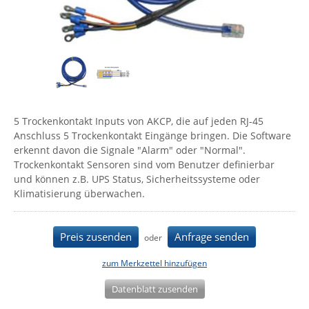
Comet System
Energiemessung
Energieverteilung
IP, WLAN & GSM Sensorik
IoT - Internet of Things
CompleTech
IPC, Industrielle Netzwerktechnik & WLAN
Contemporary Controls
Datenlogger
Remote I/O
Industrielle Netzwerktechnik / Kommunikation
Industrielle Computer
Sonstige
Digi
Eaton
Wi-Fi - WLAN - Wireless
Serverräume
RMA / Rücksendung / Support
5 Trockenkontakt Inputs von AKCP, die auf jeden RJ-45
Elsys
Anschluss 5 Trockenkontakt Eingänge bringen. Die Software
IT Netzwerktechnik / Kommunikation
Enginko - mcf88
erkennt davon die Signale "Alarm" oder "Normal".
Trockenkontakt Sensoren sind vom Benutzer definierbar
Fokus Technologies
und können z.B. UPS Status, Sicherheitssysteme oder
Gefen
Klimatisierung überwachen.
Gude
Guntermann & Drunck
Preis zusenden
Anfrage senden
oder
High Sec Labs
zum Merkzettel hinzufügen
HW group
Datenblatt zusenden
Icron