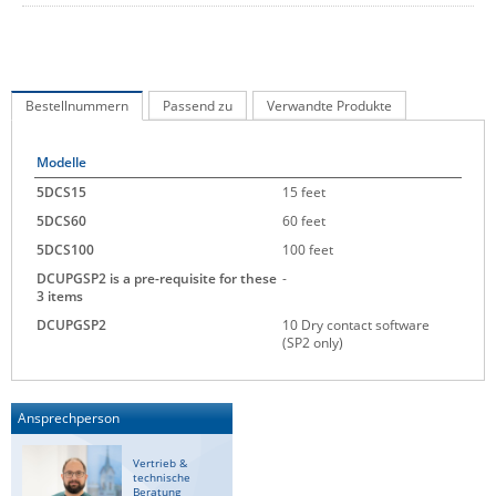
IEC Lock
Ihse
Kerlink
Bestellnummern
Passend zu
Verwandte Produkte
Kramer Electronics
Modelle
KVM TEC
5DCS15
15 feet
Legrand
5DCS60
60 feet
LigoWave
5DCS100
100 feet
Milesight
DCUPGSP2 is a pre-requisite for these
-
3 items
Moxa
DCUPGSP2
10 Dry contact software
Netio
(SP2 only)
Panorama Antennas
PatchSee
Ansprechperson
Power Kingdom
Vertrieb &
technische
Poynting
Beratung