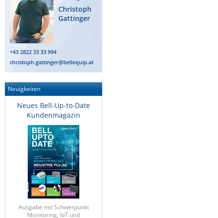
Christoph
Raritan
Gattinger
Riello UPS
Server Technology
+43 2822 33 33 994
Siretta
christoph.gattinger@bellequip.at
SIRIO Antenne
Sunbird
Neuigkeiten
Tactical Software
Neues Bell-Up-to-Date
Kundenmagazin
TEKTELIC
Teltonika
Unwired Networks
Vision
WATTECO
Westermo
Ausgabe mit Schwerpunkt
Yuasa
Monitoring, IoT und