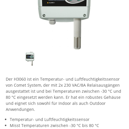
Comet System
Energiemessung
Energieverteilung
IP, WLAN & GSM Sensorik
IoT - Internet of Things
CompleTech
IPC, Industrielle Netzwerktechnik & WLAN
Contemporary Controls
Datenlogger
Remote I/O
Industrielle Netzwerktechnik / Kommunikation
Industrielle Computer
Sonstige
Digi
Eaton
Wi-Fi - WLAN - Wireless
Serverräume
RMA / Rücksendung / Support
Elsys
IT Netzwerktechnik / Kommunikation
Enginko - mcf88
Fokus Technologies
Der H3060 ist ein Temperatur- und Luftfeuchtigkeitssensor
Gefen
von Comet System, der mit 2x 230 VAC/8A Relaisausgängen
Gude
ausgestattet ist und bei Temperaturen zwischen -30 °C und
80 °C eingesetzt werden kann. Er hat ein robustes Gehäuse
Guntermann & Drunck
und eignet sich sowohl für Indoor als auch Outdoor
High Sec Labs
Anwendungen.
HW group
Temperatur- und Luftfeuchtigkeitssensor
Misst Temperaturen zwischen -30 °C bis 80 °C
Icron