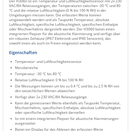
Der H3060 ist ein Temperatur und Luftfeuchtigkeitssensor mit 2x 230
VAC/8A Relaisausgängen, der Temperaturen zwischen -30 °C und 80
Raritan
°C und die relative Luftfeuchtigkeit (0 % bis 100 % RH) in der
Umgebungen messen kann. Die erfassten Werte können
Riello UPS
umgewandelt werden und als Taupunkt Temperatur, absolute
Luftfeuchtigkeit, spezifische Luftfeuchtigkeit, spezifischen Enthalpie
Server Technology
oder Mischverhältnis dargestellt werden. Der H3060 bietet einen
integrierten Piepser für die akustische Alarmierung und verfügt über
Siretta
ein robustes Gehäuse (IP67 Elektronik und IP40 Sensoren), das
sowohl innen als auch im Freien eingesetzt werden kann.
SIRIO Antenne
Eigenschaften
Sunbird
Temperatur- und Luftfeuchtigkeitssensor
Tactical Software
Messbereiche
TEKTELIC
Temperatur: -30 °C bis 80 °C
Relative Luftfeuchtigkeit: 0 % bis 100 % RH
Teltonika
Die Messungen können um bis zu 0.4 °C und bis zu 2.5 % RH von
Unwired Networks
den tatsächlichen Werten abweichen
Verfügt über 2x 230 VAC/8A Relaisausgänge
Vision
Kann die gemessenen Werte ebenfalls als Taupunkt Temperatur,
Mischverhältnis, spezifischen Enthalpie, absolute Luftfeuchtigkeit
WATTECO
oder spezifische Luftfeuchtigkeit darstellen
Westermo
Ist mit einem integrierten Piepser für akustische Alarmierungen
ausgestattet
Yuasa
Bietet ein Display für das Ablesen der erfassten Werte