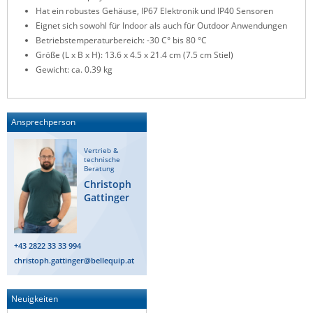
Hat ein robustes Gehäuse, IP67 Elektronik und IP40 Sensoren
ZPE Systems
Eignet sich sowohl für Indoor als auch für Outdoor Anwendungen
Betriebstemperaturbereich: -30 C° bis 80 °C
Größe (L x B x H): 13.6 x 4.5 x 21.4 cm (7.5 cm Stiel)
News zu unseren Herstellern
Gewicht: ca. 0.39 kg
Ansprechperson
Vertrieb &
technische
Beratung
Christoph
Gattinger
+43 2822 33 33 994
christoph.gattinger@bellequip.at
Neuigkeiten