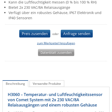
Kann die Luftfeuchtigkeit messen (0 % bis 100 % RH)
IEC Lock
Bietet 2x 230 VAC/8A Relaisausgänge
Verfügt über ein robustes Gehäuse, IP67 Elektronik und
Ihse
IP40 Sensoren
Kerlink
Kramer Electronics
Preis zusenden
Anfrage senden
oder
KVM TEC
zum Merkzettel hinzufügen
Legrand
Datenblatt zusenden
LigoWave
Milesight
Moxa
Netio
Beschreibung
Verwandte Produkte
Panorama Antennas
PatchSee
H3060 – Temperatur- und Luftfeuchtigkeitssensor
von Comet System mit 2x 230 VAC/8A
Power Kingdom
Relaisausgängen und einem robusten Gehäuse
Poynting