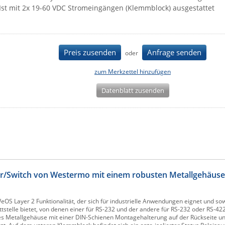
Ist mit 2x 19-60 VDC Stromeingängen (Klemmblock) ausgestattet
Preis zusenden
Anfrage senden
oder
zum Merkzettel hinzufügen
Datenblatt zusenden
r/Switch von Westermo mit einem robusten Metallgehäuse
S Layer 2 Funktionalität, der sich für industrielle Anwendungen eignet und sow
ittstelle bietet, von denen einer für RS-232 und der andere für RS-232 oder RS-42
es Metallgehäuse mit einer DIN-Schienen Montagehalterung auf der Rückseite un