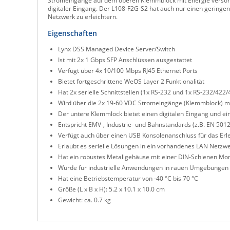
Stromeingänge auf dem oberen Klemmblock mit Energie versorgt
digitaler Eingang. Der L108-F2G-S2 hat auch nur einen geringen
Netzwerk zu erleichtern.
Eigenschaften
Lynx DSS Managed Device Server/Switch
Ist mit 2x 1 Gbps SFP Anschlüssen ausgestattet
Verfügt über 4x 10/100 Mbps RJ45 Ethernet Ports
Bietet fortgeschrittene WeOS Layer 2 Funktionalität
Hat 2x serielle Schnittstellen (1x RS-232 und 1x RS-232/422/
Wird über die 2x 19-60 VDC Stromeingänge (Klemmblock) mi
Der untere Klemmlock bietet einen digitalen Eingang und ei
Entspricht EMV-, Industrie- und Bahnstandards (z.B. EN 501
Verfügt auch über einen USB Konsolenanschluss für das Erle
Erlaubt es serielle Lösungen in ein vorhandenes LAN Netzwe
Hat ein robustes Metallgehäuse mit einer DIN-Schienen Mo
Wurde für industrielle Anwendungen in rauen Umgebungen 
Hat eine Betriebstemperatur von -40 °C bis 70 °C
Größe (L x B x H): 5.2 x 10.1 x 10.0 cm
Gewicht: ca. 0.7 kg