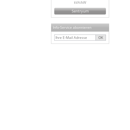
kVA/kW
Sentryum
Info-Service abonnieren
OK