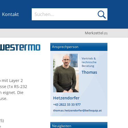
Kontakt
Merkzettel
(
0
)
Ansprechperson
Vertrieb &
technische
Beratung
Thomas
 mit Layer 2
üsse (1x RS-232
 eignet. Die
Hetzendorfer
use.
+43 2822 33 33 977
thomas.hetzendorfer@bellequip.at
5)
Neuigkeiten
e