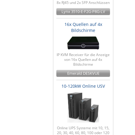
8x RJ45 und 2x SFP Anschlüssen
Lynx 3510-E-F2G-P8G-LV
16x Quellen auf 4x
Bildschirme
IP KVM Receiver für die Anzeige
von 16x Quellen auf 4x
Bildschirme
Emerald DESKVUE
10-120kW Online USV
Online UPS Systeme mit 10, 15,
20, 30, 40, 60, 80, 100 oder 120