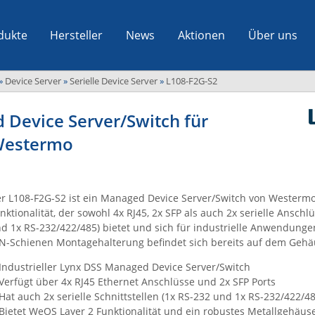
dukte
Hersteller
News
Aktionen
Über uns
»
Device Server
»
Serielle Device Server
»
L108-F2G-S2
 Device Server/Switch für
 Westermo
r L108-F2G-S2 ist ein Managed Device Server/Switch von Westermo
nktionalität, der sowohl 4x RJ45, 2x SFP als auch 2x serielle Anschl
d 1x RS-232/422/485) bietet und sich für industrielle Anwendungen
N-Schienen Montagehalterung befindet sich bereits auf dem Gehä
Industrieller Lynx DSS Managed Device Server/Switch
Verfügt über 4x RJ45 Ethernet Anschlüsse und 2x SFP Ports
Hat auch 2x serielle Schnittstellen (1x RS-232 und 1x RS-232/422/48
Bietet WeOS Layer 2 Funktionalität und ein robustes Metallgehäus