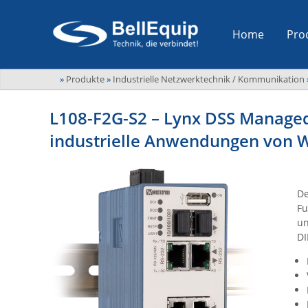
Home
Pro
»
Produkte
»
Industrielle Netzwerktechnik / Kommunikation
L108-F2G-S2 – Lynx DSS Managed
industrielle Anwendungen von
De
Fu
un
DI