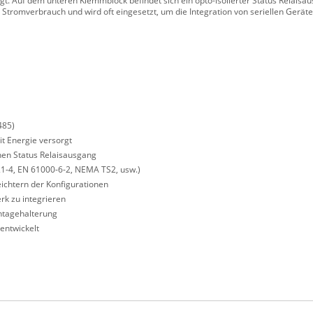
. Auf dem unteren Klemmblock befindet sich ein opto-isolierter Status Relaisa
 Stromverbrauch und wird oft eingesetzt, um die Integration von seriellen Gerät
485)
t Energie versorgt
nen Status Relaisausgang
21-4, EN 61000-6-2, NEMA TS2, usw.)
ichtern der Konfigurationen
rk zu integrieren
ntagehalterung
entwickelt