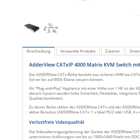
Beschreibung
Verwandte Produkte
Zubehör
Down
AdderView CATxIP 4000 Matrix KVM Switch mit
Die ADDERView CATx-Reihe besteht aus sicheren KVM-via-CATx-Swi
Server bis auf BIOS-Ebene steuern können.
Als “Plug-and-Play”-Appliance mit einer Höhe von 1 HE ist der 
diesem System wurden hohe Sicherheit, Flexibilität, integriert
Qualität kombiniert.
Zu dieser Reihe zählen der ADDERView CATx und der ADDERView 
aktive Benutzer (ADDERView CATx: 1 x lokal PS/2 oder USB, 4 x r
Verlustfreie Videoqualität
Die Videoübertragungsleistung der Geräte der ADDERView CATx-
unterstützen Auflösungen von bis zu 1900x1440 Pixeln mit DDC-