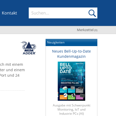
Kontakt
Merkzettel
(
0
)
Neuigkeiten
Neues Bell-Up-to-Date
Kundenmagazin
tch mit einem
eter und einem
Port und 24
Ausgabe mit Schwerpunkt
Monitoring, IoT und
Industrie PCs (AI)