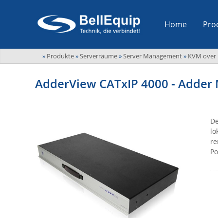
Home
Pro
»
Produkte
»
Serverräume
»
Server Management
»
KVM over 
AdderView CATxIP 4000 - Adder 
De
lo
re
Po