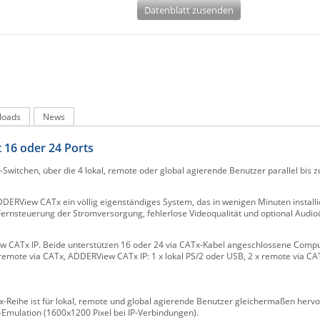
Datenblatt zusenden
loads
News
 16 oder 24 Ports
tchen, über die 4 lokal, remote oder global agierende Benutzer parallel bis zu
ADDERView CATx ein völlig eigenständiges System, das in wenigen Minuten installi
e Fernsteuerung der Stromversorgung, fehlerlose Videoqualität und optional Aud
CATx IP. Beide unterstützen 16 oder 24 via CATx-Kabel angeschlossene Comput
emote via CATx, ADDERView CATx IP: 1 x lokal PS/2 oder USB, 2 x remote via CATx,
Reihe ist für lokal, remote und global agierende Benutzer gleichermaßen herv
Emulation (1600x1200 Pixel bei IP-Verbindungen).