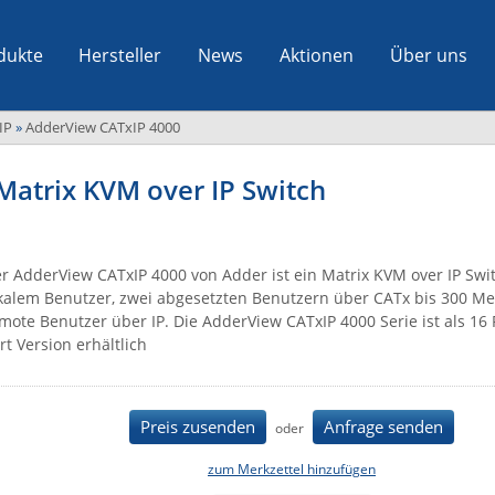
dukte
Hersteller
News
Aktionen
Über uns
IP
»
AdderView CATxIP 4000
Matrix KVM over IP Switch
r AdderView CATxIP 4000 von Adder ist ein Matrix KVM over IP Swi
kalem Benutzer, zwei abgesetzten Benutzern über CATx bis 300 M
mote Benutzer über IP. Die AdderView CATxIP 4000 Serie ist als 16 
rt Version erhältlich
Preis zusenden
Anfrage senden
oder
zum Merkzettel hinzufügen