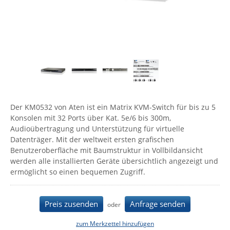
Comet System
Energiemessung
Energieverteilung
IP, WLAN & GSM Sensorik
IoT - Internet of Things
CompleTech
IPC, Industrielle Netzwerktechnik & WLAN
Contemporary Controls
Datenlogger
Remote I/O
Industrielle Netzwerktechnik / Kommunikation
Industrielle Computer
Sonstige
Digi
Eaton
Wi-Fi - WLAN - Wireless
Serverräume
RMA / Rücksendung / Support
Elsys
IT Netzwerktechnik / Kommunikation
Der KM0532 von Aten ist ein Matrix KVM-Switch für bis zu 5
Enginko - mcf88
Konsolen mit 32 Ports über Kat. 5e/6 bis 300m,
Fokus Technologies
Audioübertragung und Unterstützung für virtuelle
Datenträger. Mit der weltweit ersten grafischen
Gefen
Benutzeroberfläche mit Baumstruktur in Vollbildansicht
Gude
werden alle installierten Geräte übersichtlich angezeigt und
ermöglicht so einen bequemen Zugriff.
Guntermann & Drunck
High Sec Labs
Preis zusenden
Anfrage senden
oder
HW group
zum Merkzettel hinzufügen
Icron