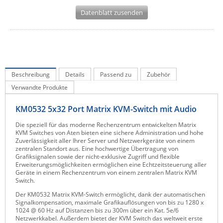
IEC Lock
Datenblatt zusenden
Ihse
Kerlink
Kramer Electronics
Beschreibung
KVM TEC
Details
Passend zu
Zubehör
Verwandte Produkte
Legrand
LigoWave
KM0532 5x32 Port Matrix KVM-Switch mit Audio
Milesight
Die speziell für das moderne Rechenzentrum entwickelten Matrix
KVM Switches von Aten bieten eine sichere Administration und hohe
Moxa
Zuverlässigkeit aller Ihrer Server und Netzwerkgeräte von einem
zentralen Standort aus. Eine hochwertige Übertragung von
Netio
Grafiksignalen sowie der nicht-exklusive Zugriff und flexible
Erweiterungsmöglichkeiten ermöglichen eine Echtzeitsteuerung aller
Panorama Antennas
Geräte in einem Rechenzentrum von einem zentralen Matrix KVM
Switch.
PatchSee
Der KM0532 Matrix KVM-Switch ermöglicht, dank der automatischen
Power Kingdom
Signalkompensation, maximale Grafikauflösungen von bis zu 1280 x
1024 @ 60 Hz auf Distanzen bis zu 300m über ein Kat. 5e/6
Poynting
Netzwerkkabel. Außerdem bietet der KVM Switch das weltweit erste