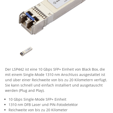
Comet System
Energiemessung
Energieverteilung
IP, WLAN & GSM Sensorik
IoT - Internet of Things
CompleTech
IPC, Industrielle Netzwerktechnik & WLAN
Contemporary Controls
Datenlogger
Remote I/O
Industrielle Netzwerktechnik / Kommunikation
Industrielle Computer
Sonstige
Digi
Eaton
Wi-Fi - WLAN - Wireless
Serverräume
RMA / Rücksendung / Support
Elsys
IT Netzwerktechnik / Kommunikation
Enginko - mcf88
Fokus Technologies
Der LSP442 ist eine 10 Gbps SFP+ Einheit von Black Box, die
Gefen
mit einem Single-Mode 1310 nm Anschluss ausgestattet ist
Gude
und über einer Reichweite von bis zu 20 Kilometern verfügt.
Sie kann schnell und einfach installiert und ausgetauscht
Guntermann & Drunck
werden (Plug and Play).
High Sec Labs
10 Gbps Single-Mode SFP+ Einheit
HW group
1310 nm DFB Laser und PIN-Fotodetektor
Reichweite von bis zu 20 Kilometer
Icron