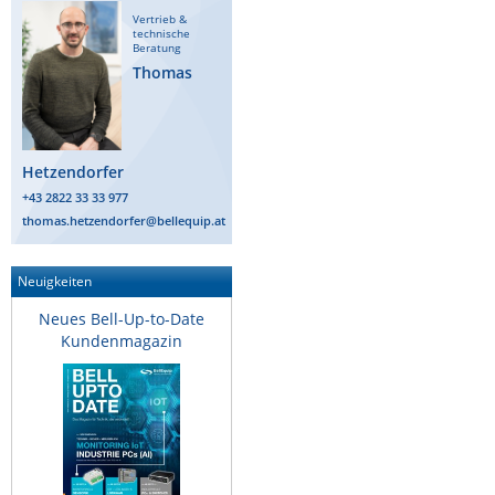
Vertrieb &
Raritan
technische
Beratung
Riello UPS
Thomas
Server Technology
Siretta
SIRIO Antenne
Hetzendorfer
+43 2822 33 33 977
Sunbird
thomas.hetzendorfer@bellequip.at
Tactical Software
TEKTELIC
Neuigkeiten
Teltonika
Neues Bell-Up-to-Date
Kundenmagazin
Unwired Networks
Vision
WATTECO
Westermo
Yuasa