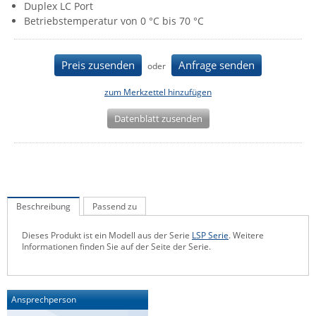
Duplex LC Port
IEC Lock
Betriebstemperatur von 0 °C bis 70 °C
Ihse
Kerlink
Preis zusenden
Anfrage senden
oder
Kramer Electronics
zum Merkzettel hinzufügen
KVM TEC
Datenblatt zusenden
Legrand
LigoWave
Milesight
Moxa
Beschreibung
Passend zu
Netio
Dieses Produkt ist ein Modell aus der Serie
LSP Serie
. Weitere
Panorama Antennas
Informationen finden Sie auf der Seite der Serie.
PatchSee
Power Kingdom
Ansprechperson
Poynting