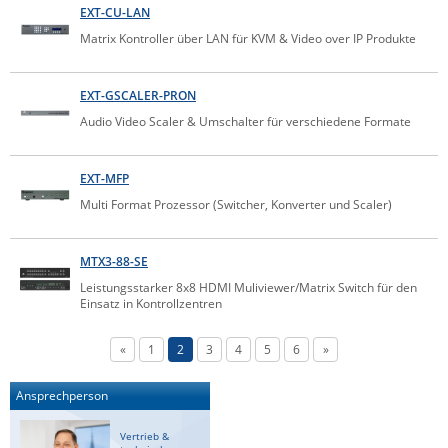
EXT-CU-LAN
ZPE Systems
Matrix Kontroller über LAN für KVM & Video over IP Produkte
EXT-GSCALER-PRON
News zu unseren Herstellern
Audio Video Scaler & Umschalter für verschiedene Formate
EXT-MFP
Multi Format Prozessor (Switcher, Konverter und Scaler)
MTX3-88-SE
Leistungsstarker 8x8 HDMI Muliviewer/Matrix Switch für den
Einsatz in Kontrollzentren
«
1
2
3
4
5
6
»
Ansprechperson
Vertrieb &