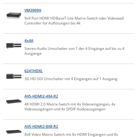
IEC Lock
VM3909H
Ihse
9x9 Port HDMI HDBaseT-Lite Matrix-Switch oder Videowall
Controller für Auflösungen bis 4k
Kerlink
Kramer Electronics
4x4A
KVM TEC
Stereo-Audio Umschalter von 1 der 4 Eingänge auf bis zu 4
Ausgänge
Legrand
LigoWave
6241HDXL
Milesight
3G HD-SDI Umschalter mit 4 Eingängen auf 1 Ausgang
Moxa
Netio
AVS-HDMI2-4X4-R2
4K HDMI 2.0 Matrix-Switch mit 4x Videoeingängen, 4x
Panorama Antennas
Videoausgängen und 4x SPDIF Audioausgängen
PatchSee
Power Kingdom
AVS-HDMI2-8X8-R2
Poynting
8x8 Video Matrix Switch mit 8x HDMI Eingängen und 8x