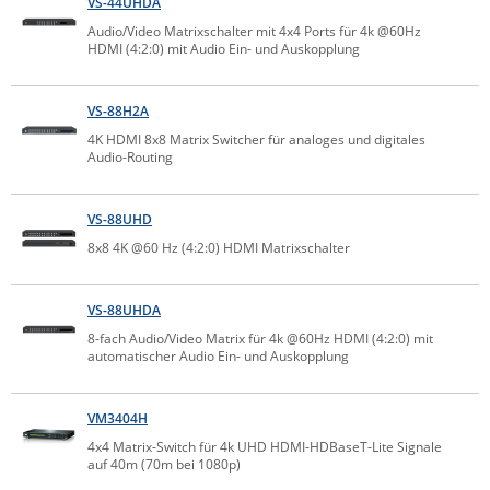
VS-44UHDA
Comet System
Audio/Video Matrixschalter mit 4x4 Ports für 4k @60Hz
Energiemessung
Energieverteilung
IP, WLAN & GSM Sensorik
IoT - Internet of Things
HDMI (4:2:0) mit Audio Ein- und Auskopplung
CompleTech
IPC, Industrielle Netzwerktechnik & WLAN
Contemporary Controls
Datenlogger
Remote I/O
VS-88H2A
Industrielle Netzwerktechnik / Kommunikation
Industrielle Computer
Sonstige
Digi
4K HDMI 8x8 Matrix Switcher für analoges und digitales
Audio-Routing
Eaton
Wi-Fi - WLAN - Wireless
Serverräume
RMA / Rücksendung / Support
Elsys
IT Netzwerktechnik / Kommunikation
VS-88UHD
Enginko - mcf88
8x8 4K @60 Hz (4:2:0) HDMI Matrixschalter
Fokus Technologies
Gefen
VS-88UHDA
Gude
8-fach Audio/Video Matrix für 4k @60Hz HDMI (4:2:0) mit
automatischer Audio Ein- und Auskopplung
Guntermann & Drunck
High Sec Labs
VM3404H
HW group
4x4 Matrix-Switch für 4k UHD HDMI-HDBaseT-Lite Signale
auf 40m (70m bei 1080p)
Icron