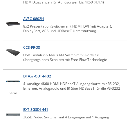
HDMI Ausgängen für Auflösungen bis 4K60 (4:4:4)
Raritan
Riello UPS
AVSC-0802H
Server Technology
8x2 Presentation Switcher mit HDMI, DVI (mit Adapter),
DiplayPort, VGA und HDBaseT Unterstützung.
Siretta
SIRIO Antenne
CCS-PRO8
Sunbird
USB Tastatur & Maus KM Switch mit 8 Ports für
übergangsloses Schalten mit Free-Flow Technologie
Tactical Software
TEKTELIC
DTAxr-OUT4-F32
Teltonika
4-kanalige 4K60 HDMI HDBaseT Ausgangskarte mit RS-232,
Ethernet, Analogaudio und IR über HDBaseT für die VS-3232
Unwired Networks
Serie
Vision
WATTECO
EXT-3GSDI-441
3GSDI Video Switcher mit 4 Eingängen auf 1 Ausgang
Westermo
Yuasa