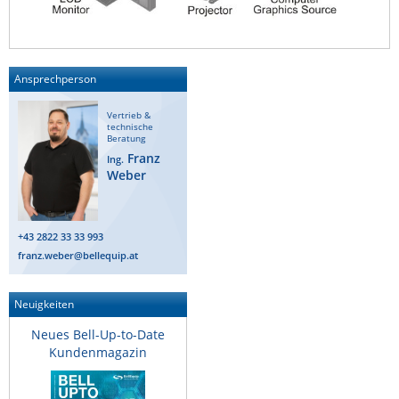
ZPE Systems
Ansprechperson
News zu unseren Herstellern
Vertrieb &
technische
Beratung
Franz
Ing.
Weber
+43 2822 33 33 993
franz.weber@bellequip.at
Neuigkeiten
Neues Bell-Up-to-Date
Kundenmagazin