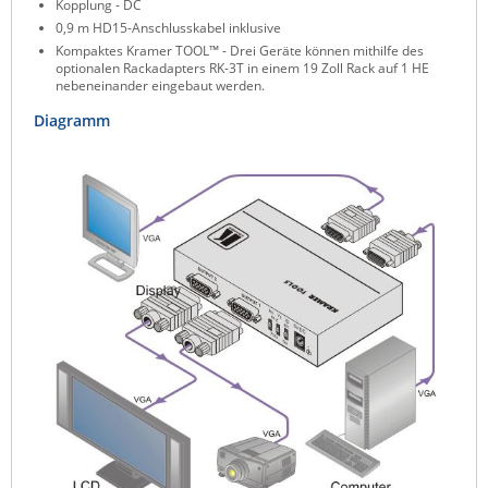
Kopplung - DC
Raritan
0,9 m HD15-Anschlusskabel inklusive
Kompaktes Kramer TOOL™ - Drei Geräte können mithilfe des
Riello UPS
optionalen Rackadapters RK-3T in einem 19 Zoll Rack auf 1 HE
nebeneinander eingebaut werden.
Server Technology
Diagramm
Siretta
SIRIO Antenne
Sunbird
Tactical Software
TEKTELIC
Teltonika
Unwired Networks
Vision
WATTECO
Westermo
Yuasa