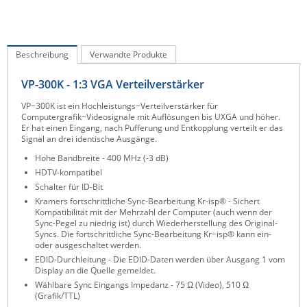
IEC Lock
Ihse
Beschreibung
Verwandte Produkte
Kerlink
Kramer Electronics
VP-300K - 1:3 VGA Verteilverstärker
KVM TEC
VP−300K ist ein Hochleistungs−Verteilverstärker für
Computergrafik−Videosignale mit Auflösungen bis UXGA und höher.
Legrand
Er hat einen Eingang, nach Pufferung und Entkopplung verteilt er das
Signal an drei identische Ausgänge.
LigoWave
Hohe Bandbreite - 400 MHz (-3 dB)
Milesight
HDTV-kompatibel
Schalter für ID-Bit
Moxa
Kramers fortschrittliche Sync-Bearbeitung Kr-isp® - Sichert
Kompatibilität mit der Mehrzahl der Computer (auch wenn der
Netio
Sync-Pegel zu niedrig ist) durch Wiederherstellung des Original-
Syncs. Die fortschrittliche Sync-Bearbeitung Kr−isp® kann ein-
Panorama Antennas
oder ausgeschaltet werden.
PatchSee
EDID-Durchleitung - Die EDID-Daten werden über Ausgang 1 vom
Display an die Quelle gemeldet.
Power Kingdom
Wählbare Sync Eingangs Impedanz - 75 Ω (Video), 510 Ω
(Grafik/TTL)
Poynting