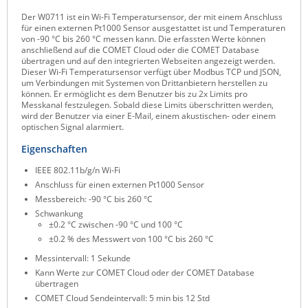
Raritan
Der W0711 ist ein Wi-Fi Temperatursensor, der mit einem Anschluss
für einen externen Pt1000 Sensor ausgestattet ist und Temperaturen
Riello UPS
von -90 °C bis 260 °C messen kann. Die erfassten Werte können
anschließend auf die COMET Cloud oder die COMET Database
Server Technology
übertragen und auf den integrierten Webseiten angezeigt werden.
Dieser Wi-Fi Temperatursensor verfügt über Modbus TCP und JSON,
Siretta
um Verbindungen mit Systemen von Drittanbietern herstellen zu
können. Er ermöglicht es dem Benutzer bis zu 2x Limits pro
SIRIO Antenne
Messkanal festzulegen. Sobald diese Limits überschritten werden,
wird der Benutzer via einer E-Mail, einem akustischen- oder einem
Sunbird
optischen Signal alarmiert.
Tactical Software
Eigenschaften
TEKTELIC
IEEE 802.11b/g/n Wi-Fi
Anschluss für einen externen Pt1000 Sensor
Teltonika
Messbereich: -90 °C bis 260 °C
Unwired Networks
Schwankung
±0.2 °C zwischen -90 °C und 100 °C
Vision
±0.2 % des Messwert von 100 °C bis 260 °C
WATTECO
Messintervall: 1 Sekunde
Kann Werte zur COMET Cloud oder der COMET Database
Westermo
übertragen
COMET Cloud Sendeintervall: 5 min bis 12 Std
Yuasa