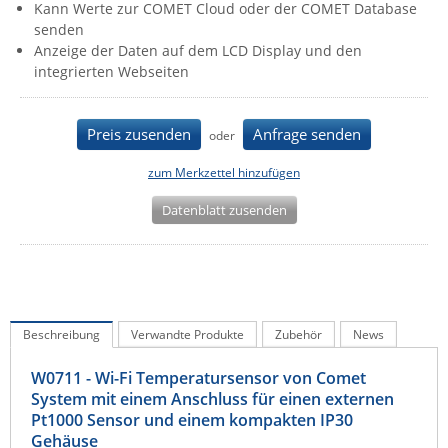
Kann Werte zur COMET Cloud oder der COMET Database
IEC Lock
senden
Anzeige der Daten auf dem LCD Display und den
Ihse
integrierten Webseiten
Kerlink
Kramer Electronics
Preis zusenden
Anfrage senden
oder
KVM TEC
zum Merkzettel hinzufügen
Legrand
Datenblatt zusenden
LigoWave
Milesight
Moxa
Netio
Beschreibung
Verwandte Produkte
Zubehör
News
Panorama Antennas
PatchSee
W0711 - Wi-Fi Temperatursensor von Comet
System mit einem Anschluss für einen externen
Power Kingdom
Pt1000 Sensor und einem kompakten IP30
Poynting
Gehäuse