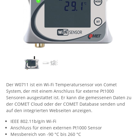
Comet System
Energiemessung
Energieverteilung
IP, WLAN & GSM Sensorik
IoT - Internet of Things
CompleTech
IPC, Industrielle Netzwerktechnik & WLAN
Contemporary Controls
Datenlogger
Remote I/O
Industrielle Netzwerktechnik / Kommunikation
Industrielle Computer
Sonstige
Digi
Eaton
Wi-Fi - WLAN - Wireless
Serverräume
RMA / Rücksendung / Support
Elsys
IT Netzwerktechnik / Kommunikation
Enginko - mcf88
Fokus Technologies
Der W0711 ist ein Wi-Fi Temperatursensor von Comet
Gefen
System, der mit einem Anschluss für externe Pt1000
Gude
Sensoren ausgestattet ist. Er kann die gemessenen Daten zu
der COMET Cloud oder der COMET Database senden und
Guntermann & Drunck
auf den integrierten Webseiten anzeigen.
High Sec Labs
IEEE 802.11b/g/n Wi-Fi
HW group
Anschluss für einen externen Pt1000 Sensor
Messbereich von -90 °C bis 260 °C
Icron