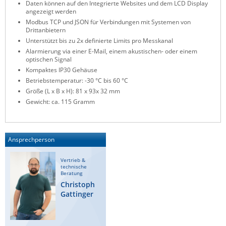
Daten können auf den Integrierte Websites und dem LCD Display
ZPE Systems
angezeigt werden
Modbus TCP und JSON für Verbindungen mit Systemen von
Drittanbietern
Unterstützt bis zu 2x definierte Limits pro Messkanal
News zu unseren Herstellern
Alarmierung via einer E-Mail, einem akustischen- oder einem
optischen Signal
Kompaktes IP30 Gehäuse
Betriebstemperatur: -30 °C bis 60 °C
Größe (L x B x H): 81 x 93x 32 mm
Gewicht: ca. 115 Gramm
Ansprechperson
Vertrieb &
technische
Beratung
Christoph
Gattinger