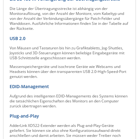
ZPE Systems
Die Länge der Übertragungsstrecke ist abhängig von der
Monitorauflösung, von der Anzahl der Monitore, vom Kabeltyp und
von der Anzahl der Verbindungsübergänge für Patch-Felder und
Wanddosen. Ausführliche Informationen finden Sie in der Tabelle auf
der Rückseite.
News zu unseren Herstellern
USB 2.0
Von Mäusen und Tastaturen bis hin zu Grafiktabletts, Jog-Shuttles,
Joysticks und 3D-Steuerungen können beliebige Eingabegeräte mit
USB-Schnittstelle angeschlossen werden.
Massenspeichergeräte und isochrone Geräte wie Webcams und
Headsets können über den transparenten USB 2.0-High-Speed-Port
genutzt werden.
EDID-Management
Aufgrund des intelligenten EDID-Managements des Systems können
die tatsächlichen Eigenschaften des Monitors an den Computer
zurück übertragen werden.
Plug-and-Play
AdderLink XD522-Extender werden als Plug-and-Play-Geräte
geliefert. Sie können sie also ohne Konfigurationsaufwand direkt
anschließen und damit arbeiten. Sie müssen weder Treiber noch