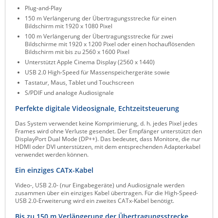
Plug-and-Play
Raritan
150 m Verlängerung der Übertragungsstrecke für einen
Bildschirm mit 1920 x 1080 Pixel
Riello UPS
100 m Verlängerung der Übertragungsstrecke für zwei
Server Technology
Bildschirme mit 1920 x 1200 Pixel oder einen hochauflösenden
Bildschirm mit bis zu 2560 x 1600 Pixel
Siretta
Unterstützt Apple Cinema Display (2560 x 1440)
USB 2.0 High-Speed für Massenspeichergeräte sowie
SIRIO Antenne
Tastatur, Maus, Tablet und Touchscreen
Sunbird
S/PDIF und analoge Audiosignale
Tactical Software
Perfekte digitale Videosignale, Echtzeitsteuerung
TEKTELIC
Das System verwendet keine Komprimierung, d. h. jedes Pixel jedes
Frames wird ohne Verluste gesendet. Der Empfänger unterstützt den
Teltonika
DisplayPort Dual Mode (DP++). Das bedeutet, dass Monitore, die nur
HDMI oder DVI unterstützen, mit dem entsprechenden Adapterkabel
Unwired Networks
verwendet werden können.
Vision
Ein einziges CATx-Kabel
WATTECO
Video-, USB 2.0- (nur Eingabegeräte) und Audiosignale werden
zusammen über ein einziges Kabel übertragen. Für die High-Speed-
Westermo
USB 2.0-Erweiterung wird ein zweites CATx-Kabel benötigt.
Yuasa
Bis zu 150 m Verlängerung der Übertragungsstrecke