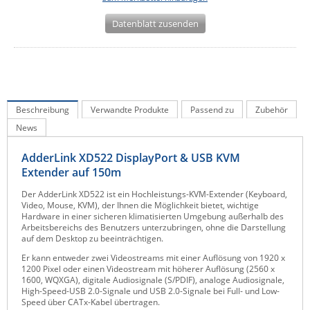
IEC Lock
Datenblatt zusenden
Ihse
Kerlink
Kramer Electronics
KVM TEC
Beschreibung
Verwandte Produkte
Passend zu
Zubehör
Legrand
News
LigoWave
AdderLink XD522 DisplayPort & USB KVM
Milesight
Extender auf 150m
Moxa
Der AdderLink XD522 ist ein Hochleistungs-KVM-Extender (Keyboard,
Video, Mouse, KVM), der Ihnen die Möglichkeit bietet, wichtige
Netio
Hardware in einer sicheren klimatisierten Umgebung außerhalb des
Arbeitsbereichs des Benutzers unterzubringen, ohne die Darstellung
Panorama Antennas
auf dem Desktop zu beeinträchtigen.
Er kann entweder zwei Videostreams mit einer Auflösung von 1920 x
PatchSee
1200 Pixel oder einen Videostream mit höherer Auflösung (2560 x
1600, WQXGA), digitale Audiosignale (S/PDIF), analoge Audiosignale,
Power Kingdom
High-Speed-USB 2.0-Signale und USB 2.0-Signale bei Full- und Low-
Speed über CATx-Kabel übertragen.
Poynting