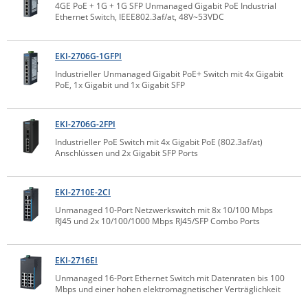
4GE PoE + 1G + 1G SFP Unmanaged Gigabit PoE Industrial
Comet System
Ethernet Switch, IEEE802.3af/at, 48V~53VDC
Energiemessung
Energieverteilung
IP, WLAN & GSM Sensorik
IoT - Internet of Things
CompleTech
IPC, Industrielle Netzwerktechnik & WLAN
EKI-2706G-1GFPI
Contemporary Controls
Datenlogger
Remote I/O
Industrielle Netzwerktechnik / Kommunikation
Industrielle Computer
Industrieller Unmanaged Gigabit PoE+ Switch mit 4x Gigabit
Sonstige
Digi
PoE, 1x Gigabit und 1x Gigabit SFP
Eaton
Wi-Fi - WLAN - Wireless
Serverräume
RMA / Rücksendung / Support
EKI-2706G-2FPI
Elsys
IT Netzwerktechnik / Kommunikation
Industrieller PoE Switch mit 4x Gigabit PoE (802.3af/at)
Enginko - mcf88
Anschlüssen und 2x Gigabit SFP Ports
Fokus Technologies
Gefen
EKI-2710E-2CI
Unmanaged 10-Port Netzwerkswitch mit 8x 10/100 Mbps
Gude
RJ45 und 2x 10/100/1000 Mbps RJ45/SFP Combo Ports
Guntermann & Drunck
High Sec Labs
EKI-2716EI
Unmanaged 16-Port Ethernet Switch mit Datenraten bis 100
HW group
Mbps und einer hohen elektromagnetischer Verträglichkeit
Icron