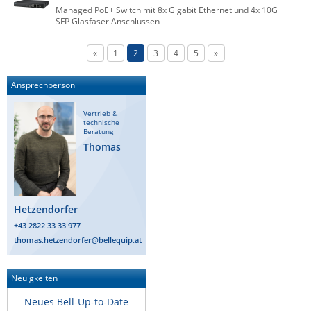
Managed PoE+ Switch mit 8x Gigabit Ethernet und 4x 10G
SFP Glasfaser Anschlüssen
«
1
2
3
4
5
»
Ansprechperson
Vertrieb &
technische
Beratung
Thomas
Hetzendorfer
+43 2822 33 33 977
thomas.hetzendorfer@bellequip.at
Neuigkeiten
Neues Bell-Up-to-Date