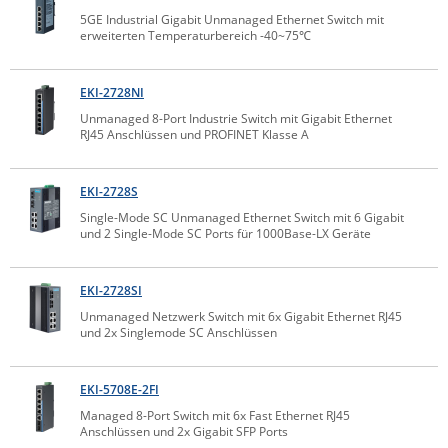
5GE Industrial Gigabit Unmanaged Ethernet Switch mit
Raritan
erweiterten Temperaturbereich -40~75℃
Riello UPS
Server Technology
EKI-2728NI
Siretta
Unmanaged 8-Port Industrie Switch mit Gigabit Ethernet
RJ45 Anschlüssen und PROFINET Klasse A
SIRIO Antenne
Sunbird
EKI-2728S
Tactical Software
Single-Mode SC Unmanaged Ethernet Switch mit 6 Gigabit
und 2 Single-Mode SC Ports für 1000Base-LX Geräte
TEKTELIC
Teltonika
EKI-2728SI
Unwired Networks
Unmanaged Netzwerk Switch mit 6x Gigabit Ethernet RJ45
und 2x Singlemode SC Anschlüssen
Vision
WATTECO
EKI-5708E-2FI
Westermo
Managed 8-Port Switch mit 6x Fast Ethernet RJ45
Anschlüssen und 2x Gigabit SFP Ports
Yuasa