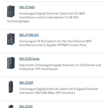
IEC Lock
EKI-2716GI
Ihse
Unmanaged Gigabit Ethernet Switch mit 16x RJ45
Anschlüssen und 2x redundanten 12-48 VDC
Kerlink
Stromeingängen
Kramer Electronics
EKI-2718E-2CI
KVM TEC
Unmanaged 18-Port Switch mit 16x Fast Ethernet RJ45
Legrand
Anschlüssen und 2x Gigabit SFP/RJ45 Combo Ports
LigoWave
EKI-2720 Serie
Milesight
Industrielle Unmanaged Gigabit Switches mi 16 Ethernet und
Moxa
4 Glasfaser SFP Anschlüssen
Netio
Panorama Antennas
EKI-2725F
Unmanaged Gigabit Ethernet Switch mit 4 Gigabit Ethernet
PatchSee
und einem 100/1000 Mbps SFP Anschluss
Power Kingdom
Poynting
EKI-2725I