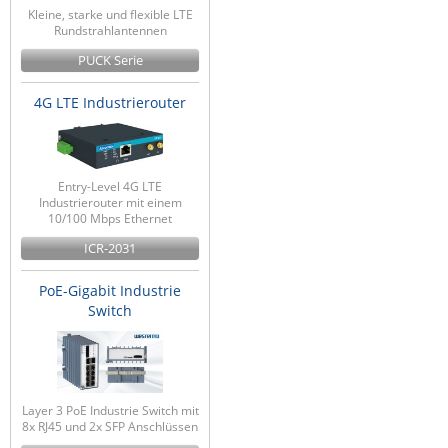
Kleine, starke und flexible LTE
ZPE Systems
Rundstrahlantennen
PUCK Serie
News zu unseren Herstellern
4G LTE Industrierouter
Entry-Level 4G LTE
Industrierouter mit einem
10/100 Mbps Ethernet
ICR-2031
PoE-Gigabit Industrie
Switch
Layer 3 PoE Industrie Switch mit
8x RJ45 und 2x SFP Anschlüssen