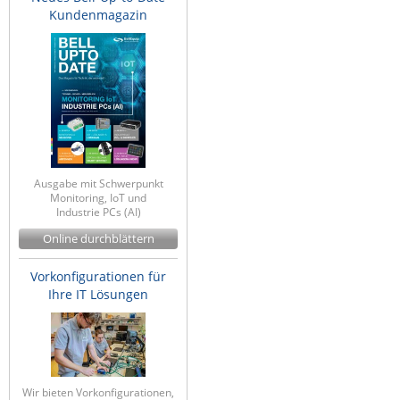
Kundenmagazin
IEC Lock
Ihse
Kerlink
Kramer Electronics
KVM TEC
Legrand
Ausgabe mit Schwerpunkt
LigoWave
Monitoring, IoT und
Industrie PCs (AI)
Milesight
Online durchblättern
Moxa
Vorkonfigurationen für
Netio
Ihre IT Lösungen
Panorama Antennas
PatchSee
Power Kingdom
Poynting
Wir bieten Vorkonfigurationen,