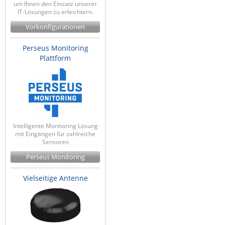
um Ihnen den Einsatz unserer
Raritan
IT-Lösungen zu erleichtern.
Vorkonfigurationen
Riello UPS
Server Technology
Perseus Monitoring
Plattform
Siretta
SIRIO Antenne
Sunbird
Tactical Software
TEKTELIC
Intelligente Monitoring Lösung
mit Eingängen für zahlreiche
Teltonika
Sensoren
Unwired Networks
Perseus Monitoring
Vision
Vielseitige Antenne
WATTECO
Westermo
Yuasa