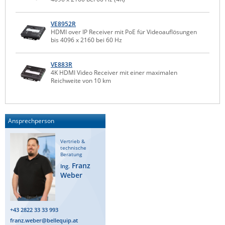
Raritan
VE8952R
Riello UPS
HDMI over IP Receiver mit PoE für Videoauflösungen
bis 4096 x 2160 bei 60 Hz
Server Technology
Siretta
VE883R
4K HDMI Video Receiver mit einer maximalen
SIRIO Antenne
Reichweite von 10 km
Sunbird
Tactical Software
Ansprechperson
TEKTELIC
Teltonika
Vertrieb &
technische
Unwired Networks
Beratung
Franz
Ing.
Vision
Weber
WATTECO
Westermo
+43 2822 33 33 993
Yuasa
franz.weber@bellequip.at