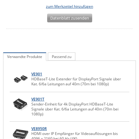
zum Merkzettel hinzufügen
IEC Lock
Ihse
Datenblatt zusenden
Kerlink
Kramer Electronics
KVM TEC
Legrand
Verwandte Produkte
Passend zu
LigoWave
VE901
Milesight
HDBaseT-Lite Extender für DisplayPort Signale über
Kat. 6/6a Leitungen auf 40m (70m bei 1080p)
Moxa
Netio
VE901T
Sender-Einheit für 4k DisplayPort HDBaseT-Lite
Panorama Antennas
Signale über Kat. 6/6a Leitungen auf 40m (70m bei
1080p)
PatchSee
Power Kingdom
VE8950R
HDMI over IP Empfänger für Videoauflösungen bis
Poynting
4096 x 2160 bei 60 Hz (4K)