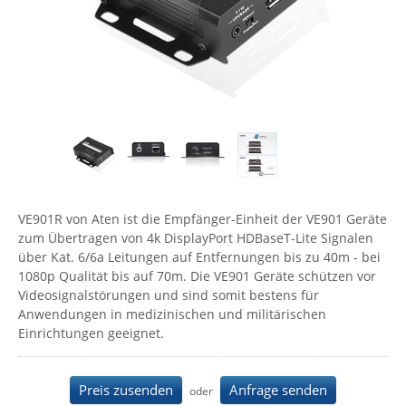
Comet System
Energiemessung
Energieverteilung
IP, WLAN & GSM Sensorik
IoT - Internet of Things
CompleTech
IPC, Industrielle Netzwerktechnik & WLAN
Contemporary Controls
Datenlogger
Remote I/O
Industrielle Netzwerktechnik / Kommunikation
Industrielle Computer
Sonstige
Digi
Eaton
Wi-Fi - WLAN - Wireless
Serverräume
RMA / Rücksendung / Support
Elsys
IT Netzwerktechnik / Kommunikation
Enginko - mcf88
VE901R von Aten ist die Empfänger-Einheit der VE901 Geräte
Fokus Technologies
zum Übertragen von 4k DisplayPort HDBaseT-Lite Signalen
Gefen
über Kat. 6/6a Leitungen auf Entfernungen bis zu 40m - bei
1080p Qualität bis auf 70m. Die VE901 Geräte schützen vor
Gude
Videosignalstörungen und sind somit bestens für
Guntermann & Drunck
Anwendungen in medizinischen und militärischen
Einrichtungen geeignet.
High Sec Labs
HW group
Preis zusenden
Anfrage senden
oder
Icron