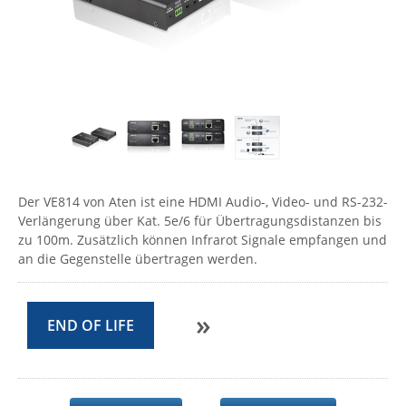
Comet System
Energiemessung
Energieverteilung
IP, WLAN & GSM Sensorik
IoT - Internet of Things
CompleTech
IPC, Industrielle Netzwerktechnik & WLAN
Contemporary Controls
Datenlogger
Remote I/O
Industrielle Netzwerktechnik / Kommunikation
Industrielle Computer
Sonstige
Digi
Eaton
Wi-Fi - WLAN - Wireless
Serverräume
RMA / Rücksendung / Support
Elsys
IT Netzwerktechnik / Kommunikation
Enginko - mcf88
Der VE814 von Aten ist eine HDMI Audio-, Video- und RS-232-
Verlängerung über Kat. 5e/6 für Übertragungsdistanzen bis
Fokus Technologies
zu 100m. Zusätzlich können Infrarot Signale empfangen und
Gefen
an die Gegenstelle übertragen werden.
Gude
Guntermann & Drunck
»
END OF LIFE
High Sec Labs
HW group
Icron