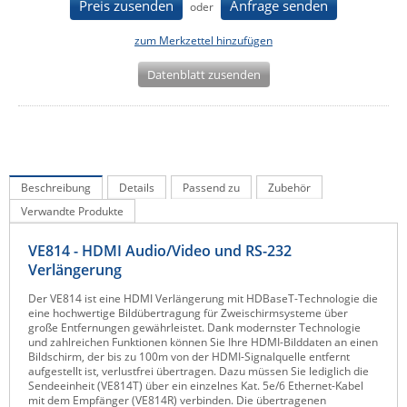
Preis zusenden
Anfrage senden
oder
IEC Lock
zum Merkzettel hinzufügen
Ihse
Datenblatt zusenden
Kerlink
Kramer Electronics
KVM TEC
Legrand
Beschreibung
Details
Passend zu
Zubehör
LigoWave
Verwandte Produkte
Milesight
VE814 - HDMI Audio/Video und RS-232
Moxa
Verlängerung
Netio
Der VE814 ist eine HDMI Verlängerung mit HDBaseT-Technologie die
Panorama Antennas
eine hochwertige Bildübertragung für Zweischirmsysteme über
große Entfernungen gewährleistet. Dank modernster Technologie
PatchSee
und zahlreichen Funktionen können Sie Ihre HDMI-Bilddaten an einen
Bildschirm, der bis zu 100m von der HDMI-Signalquelle entfernt
Power Kingdom
aufgestellt ist, verlustfrei übertragen. Dazu müssen Sie lediglich die
Sendeeinheit (VE814T) über ein einzelnes Kat. 5e/6 Ethernet-Kabel
Poynting
mit dem Empfänger (VE814R) verbinden. Die übertragenen