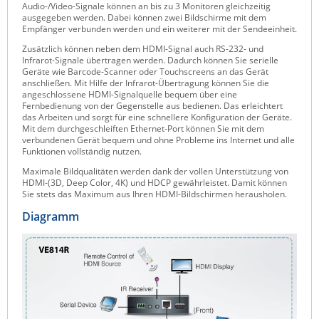
Audio-/Video-Signale können an bis zu 3 Monitoren gleichzeitig
Raritan
ausgegeben werden. Dabei können zwei Bildschirme mit dem
Empfänger verbunden werden und ein weiterer mit der Sendeeinheit.
Riello UPS
Zusätzlich können neben dem HDMI-Signal auch RS-232- und
Infrarot-Signale übertragen werden. Dadurch können Sie serielle
Server Technology
Geräte wie Barcode-Scanner oder Touchscreens an das Gerät
anschließen. Mit Hilfe der Infrarot-Übertragung können Sie die
Siretta
angeschlossene HDMI-Signalquelle bequem über eine
Fernbedienung von der Gegenstelle aus bedienen. Das erleichtert
SIRIO Antenne
das Arbeiten und sorgt für eine schnellere Konfiguration der Geräte.
Mit dem durchgeschleiften Ethernet-Port können Sie mit dem
Sunbird
verbundenen Gerät bequem und ohne Probleme ins Internet und alle
Funktionen vollständig nutzen.
Tactical Software
Maximale Bildqualitäten werden dank der vollen Unterstützung von
TEKTELIC
HDMI-(3D, Deep Color, 4K) und HDCP gewährleistet. Damit können
Sie stets das Maximum aus Ihren HDMI-Bildschirmen herausholen.
Teltonika
Diagramm
Unwired Networks
Vision
WATTECO
Westermo
Yuasa