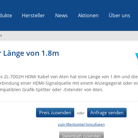
dukte
Hersteller
News
Aktionen
Über uns
H
r Länge von 1.8m
s 2L-7D02H HDMI Kabel von Aten hat eine Länge von 1.8m und die
rbindung einer HDMI-Signalquelle mit einem Anzeigegerät oder e
mpatiblen Grafik-Splitter oder -Extender von Aten.
Preis zusenden
Anfrage senden
oder
zum Merkzettel hinzufügen
Datenblatt zusenden