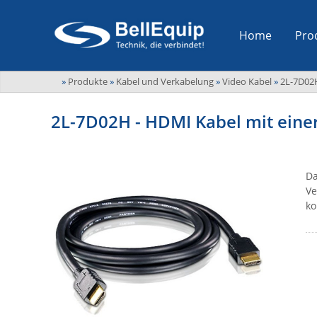
Home
Pro
»
Produkte
»
Kabel und Verkabelung
»
Video Kabel
»
2L-7D02
2L-7D02H - HDMI Kabel mit eine
Da
Ve
ko