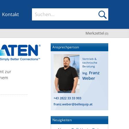
Kontakt
Merkzettel
(
0
)
Ansprechperson
Vertrieb &
technische
Beratung
nt zur
Franz
Ing.
inem
Weber
+43 2822 33 33 993
franz.weber@bellequip.at
Neuigkeiten