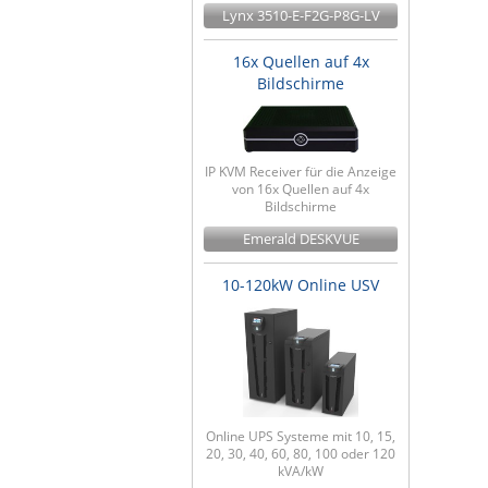
Lynx 3510-E-F2G-P8G-LV
16x Quellen auf 4x
Bildschirme
IP KVM Receiver für die Anzeige
von 16x Quellen auf 4x
Bildschirme
Emerald DESKVUE
10-120kW Online USV
Online UPS Systeme mit 10, 15,
20, 30, 40, 60, 80, 100 oder 120
kVA/kW