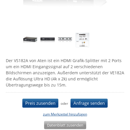
Comet System
Energiemessung
Energieverteilung
IP, WLAN & GSM Sensorik
IoT - Internet of Things
CompleTech
IPC, Industrielle Netzwerktechnik & WLAN
Contemporary Controls
Datenlogger
Remote I/O
Industrielle Netzwerktechnik / Kommunikation
Industrielle Computer
Sonstige
Digi
Eaton
Wi-Fi - WLAN - Wireless
Serverräume
RMA / Rücksendung / Support
Elsys
IT Netzwerktechnik / Kommunikation
Der VS182A von Aten ist ein HDMI Grafik-Splitter mit 2 Ports
Enginko - mcf88
um ein HDMI Eingangssignal auf 2 verschiedenen
Fokus Technologies
Bildschirmen anzuzeigen. Außerdem unterstützt der VE182A
die Auflösung Ultra HD (4k x 2k) und ermöglicht
Gefen
Übertragungswege bis zu 15m.
Gude
Guntermann & Drunck
Preis zusenden
Anfrage senden
oder
High Sec Labs
zum Merkzettel hinzufügen
HW group
Datenblatt zusenden
Icron