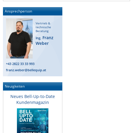
ZPE Systems
Ansprechperson
Vertrieb &
technische
News zu unseren Herstellern
Beratung
Franz
Ing.
Weber
+43 2822 33 33 993
franz.weber@bellequip.at
Neuigkeiten
Neues Bell-Up-to-Date
Kundenmagazin