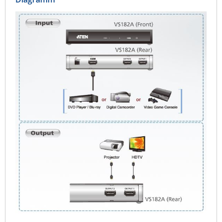
Raritan
Riello UPS
Server Technology
Siretta
SIRIO Antenne
Sunbird
Tactical Software
TEKTELIC
Teltonika
Unwired Networks
Vision
WATTECO
Westermo
Yuasa