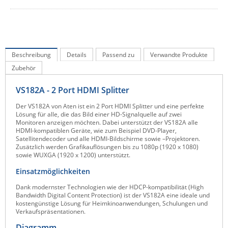
IEC Lock
Ihse
Kerlink
Beschreibung
Details
Passend zu
Verwandte Produkte
Kramer Electronics
Zubehör
KVM TEC
VS182A - 2 Port HDMI Splitter
Legrand
Der VS182A von Aten ist ein 2 Port HDMI Splitter und eine perfekte
LigoWave
Lösung für alle, die das Bild einer HD-Signalquelle auf zwei
Monitoren anzeigen möchten. Dabei unterstützt der VS182A alle
Milesight
HDMI-kompatiblen Geräte, wie zum Beispiel DVD-Player,
Satellitendecoder und alle HDMI-Bildschirme sowie –Projektoren.
Moxa
Zusätzlich werden Grafikauflösungen bis zu 1080p (1920 x 1080)
sowie WUXGA (1920 x 1200) unterstützt.
Netio
Einsatzmöglichkeiten
Panorama Antennas
Dank modernster Technologien wie der HDCP-kompatibilität (High
PatchSee
Bandwidth Digital Content Protection) ist der VS182A eine ideale und
kostengünstige Lösung für Heimkinoanwendungen, Schulungen und
Power Kingdom
Verkaufspräsentationen.
Poynting
Diagramm