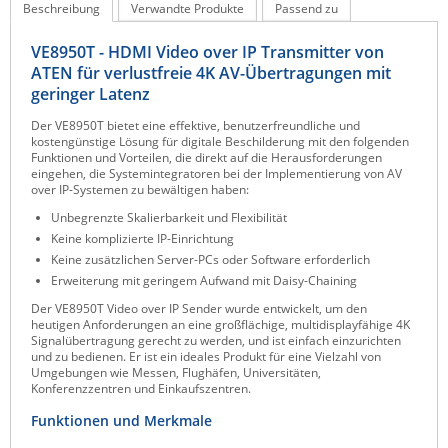
Beschreibung
Verwandte Produkte
Passend zu
Raritan
VE8950T - HDMI Video over IP Transmitter von
Riello UPS
ATEN für verlustfreie 4K AV-Übertragungen mit
Server Technology
geringer Latenz
Siretta
Der VE8950T bietet eine effektive, benutzerfreundliche und
kostengünstige Lösung für digitale Beschilderung mit den folgenden
SIRIO Antenne
Funktionen und Vorteilen, die direkt auf die Herausforderungen
eingehen, die Systemintegratoren bei der Implementierung von AV
Sunbird
over IP-Systemen zu bewältigen haben:
Tactical Software
Unbegrenzte Skalierbarkeit und Flexibilität
Keine komplizierte IP-Einrichtung
TEKTELIC
Keine zusätzlichen Server-PCs oder Software erforderlich
Teltonika
Erweiterung mit geringem Aufwand mit Daisy-Chaining
Der VE8950T Video over IP Sender wurde entwickelt, um den
Unwired Networks
heutigen Anforderungen an eine großflächige, multidisplayfähige 4K
Signalübertragung gerecht zu werden, und ist einfach einzurichten
Vision
und zu bedienen. Er ist ein ideales Produkt für eine Vielzahl von
Umgebungen wie Messen, Flughäfen, Universitäten,
WATTECO
Konferenzzentren und Einkaufszentren.
Westermo
Funktionen und Merkmale
Yuasa