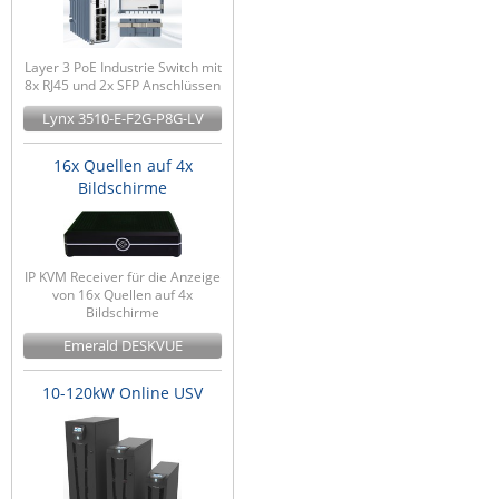
Layer 3 PoE Industrie Switch mit
8x RJ45 und 2x SFP Anschlüssen
Lynx 3510-E-F2G-P8G-LV
16x Quellen auf 4x
Bildschirme
IP KVM Receiver für die Anzeige
von 16x Quellen auf 4x
Bildschirme
Emerald DESKVUE
10-120kW Online USV