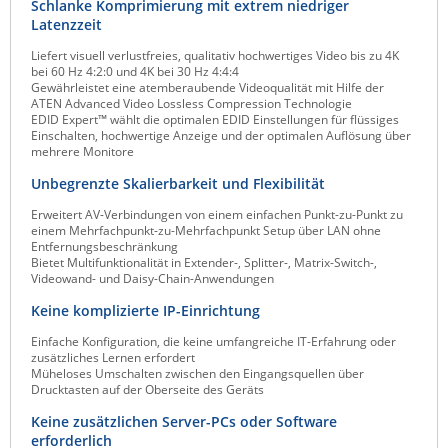
Schlanke Komprimierung mit extrem niedriger
ZPE Systems
Latenzzeit
Liefert visuell verlustfreies, qualitativ hochwertiges Video bis zu 4K
bei 60 Hz 4:2:0 und 4K bei 30 Hz 4:4:4
Gewährleistet eine atemberaubende Videoqualität mit Hilfe der
News zu unseren Herstellern
ATEN Advanced Video Lossless Compression Technologie
EDID Expert™ wählt die optimalen EDID Einstellungen für flüssiges
Einschalten, hochwertige Anzeige und der optimalen Auflösung über
mehrere Monitore
Unbegrenzte Skalierbarkeit und Flexibilität
Erweitert AV-Verbindungen von einem einfachen Punkt-zu-Punkt zu
einem Mehrfachpunkt-zu-Mehrfachpunkt Setup über LAN ohne
Entfernungsbeschränkung
Bietet Multifunktionalität in Extender-, Splitter-, Matrix-Switch-,
Videowand- und Daisy-Chain-Anwendungen
Keine komplizierte IP-Einrichtung
Einfache Konfiguration, die keine umfangreiche IT-Erfahrung oder
zusätzliches Lernen erfordert
Müheloses Umschalten zwischen den Eingangsquellen über
Drucktasten auf der Oberseite des Geräts
Keine zusätzlichen Server-PCs oder Software
erforderlich