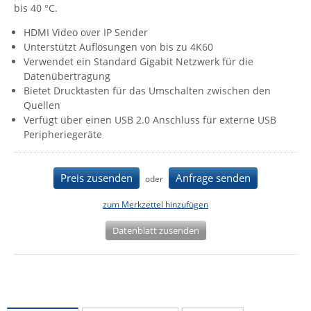
bis 40 °C.
IEC Lock
HDMI Video over IP Sender
Ihse
Unterstützt Auflösungen von bis zu 4K60
Kerlink
Verwendet ein Standard Gigabit Netzwerk für die
Datenübertragung
Kramer Electronics
Bietet Drucktasten für das Umschalten zwischen den
KVM TEC
Quellen
Verfügt über einen USB 2.0 Anschluss für externe USB
Legrand
Peripheriegeräte
LigoWave
Milesight
Preis zusenden
Anfrage senden
oder
Moxa
zum Merkzettel hinzufügen
Netio
Datenblatt zusenden
Panorama Antennas
PatchSee
Power Kingdom
Poynting