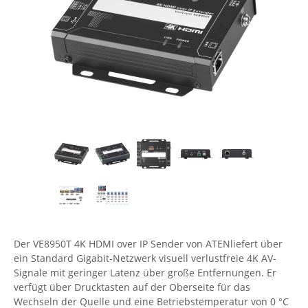
Comet System
Energiemessung
Energieverteilung
IP, WLAN & GSM Sensorik
IoT - Internet of Things
CompleTech
IPC, Industrielle Netzwerktechnik & WLAN
Contemporary Controls
Datenlogger
Remote I/O
Industrielle Netzwerktechnik / Kommunikation
Industrielle Computer
Sonstige
Digi
Eaton
Wi-Fi - WLAN - Wireless
Serverräume
RMA / Rücksendung / Support
Elsys
IT Netzwerktechnik / Kommunikation
Enginko - mcf88
Fokus Technologies
Gefen
Gude
Guntermann & Drunck
Der VE8950T 4K HDMI over IP Sender von ATENliefert über
High Sec Labs
ein Standard Gigabit-Netzwerk visuell verlustfreie 4K AV-
Signale mit geringer Latenz über große Entfernungen. Er
HW group
verfügt über Drucktasten auf der Oberseite für das
Wechseln der Quelle und eine Betriebstemperatur von 0 °C
Icron