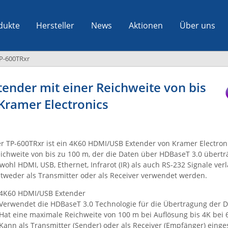
dukte
Hersteller
News
Aktionen
Über uns
P-600TRxr
ender mit einer Reichweite von bis
Kramer Electronics
r TP-600TRxr ist ein 4K60 HDMI/USB Extender von Kramer Electroni
ichweite von bis zu 100 m, der die Daten über HDBaseT 3.0 überträ
wohl HDMI, USB, Ethernet, Infrarot (IR) als auch RS-232 Signale ve
tweder als Transmitter oder als Receiver verwendet werden.
4K60 HDMI/USB Extender
Verwendet die HDBaseT 3.0 Technologie für die Übertragung der 
Hat eine maximale Reichweite von 100 m bei Auflösung bis 4K bei 
Kann als Transmitter (Sender) oder als Receiver (Empfänger) eing