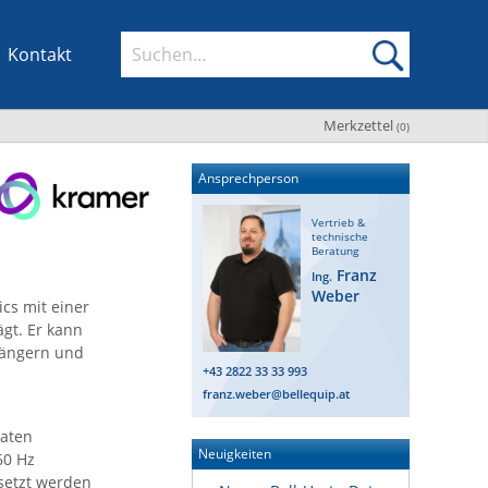
Kontakt
Merkzettel
(
0
)
Ansprechperson
Vertrieb &
technische
Beratung
Franz
Ing.
Weber
cs mit einer
gt. Er kann
rlängern und
+43 2822 33 33 993
franz.weber@bellequip.at
Daten
Neuigkeiten
60 Hz
esetzt werden