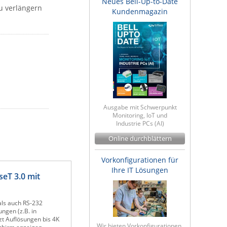
Neues Bell-Up-to-Date
zu verlängern
Kundenmagazin
Ausgabe mit Schwerpunkt
Monitoring, IoT und
Industrie PCs (AI)
Online durchblättern
Vorkonfigurationen für
Ihre IT Lösungen
eT 3.0 mit
als auch RS-232
ngen (z.B. in
zt Auflösungen bis 4K
Wir bieten Vorkonfigurationen,