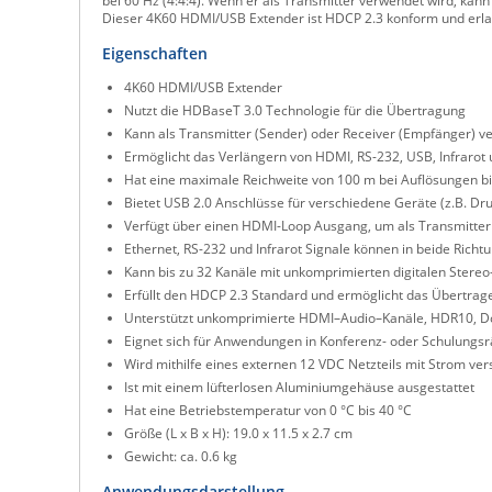
bei 60 Hz (4:4:4). Wenn er als Transmitter verwendet wird, ka
Dieser 4K60 HDMI/USB Extender ist HDCP 2.3 konform und erl
Eigenschaften
4K60 HDMI/USB Extender
Nutzt die HDBaseT 3.0 Technologie für die Übertragung
Kann als Transmitter (Sender) oder Receiver (Empfänger) 
Ermöglicht das Verlängern von HDMI, RS-232, USB, Infrarot 
Hat eine maximale Reichweite von 100 m bei Auflösungen bis
Bietet USB 2.0 Anschlüsse für verschiedene Geräte (z.B. Dr
Verfügt über einen HDMI-Loop Ausgang, um als Transmitter 
Ethernet, RS-232 und Infrarot Signale können in beide Rich
Kann bis zu 32 Kanäle mit unkomprimierten digitalen Stereo
Erfüllt den HDCP 2.3 Standard und ermöglicht das Übertr
Unterstützt unkomprimierte HDMI–Audio–Kanäle, HDR10, Dol
Eignet sich für Anwendungen in Konferenz- oder Schulung
Wird mithilfe eines externen 12 VDC Netzteils mit Strom ver
Ist mit einem lüfterlosen Aluminiumgehäuse ausgestattet
Hat eine Betriebstemperatur von 0 °C bis 40 °C
Größe (L x B x H): 19.0 x 11.5 x 2.7 cm
Gewicht: ca. 0.6 kg
Anwendungsdarstellung