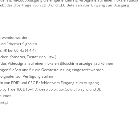
nn der HDMI-Loop Ausgang die eingehenden HDMI Signale auf einem lokalen Bilds
aubt das Übertragen von EDID und CEC Befehlen vom Eingang zum Ausgang.
verwendet werden
und Ethernet Signalen
 4K bei 60 Hz (4:4:4)
ucker, Kameras, Tastaturen, usw.)
das Videosignal auf einem lokalen Bildschirm anzeigen zu können
tungen fließen und für die Gerätesteuerung eingesetzt werden
-Signalen zur Verfügung stellen
agen von EDID und CEC Befehlen vom Eingang zum Ausgang
by TrueHD, DTS–HD, deep color, x.v.Color, lip sync und 3D
sräumen
sorgt