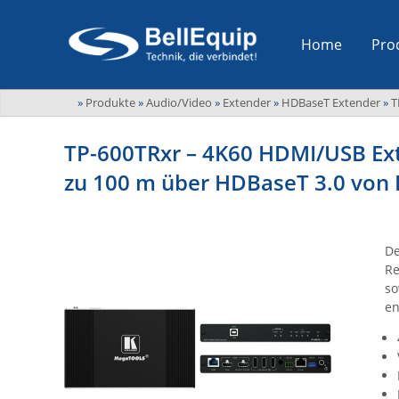
Home
Pro
»
Produkte
»
Audio/Video
»
Extender
»
HDBaseT Extender
»
T
TP-600TRxr – 4K60 HDMI/USB Ext
zu 100 m über HDBaseT 3.0 von 
De
Re
so
en