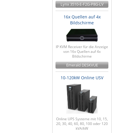
Lynx 3510-E-F2G-P8G-LV
16x Quellen auf 4x
Bildschirme
IP KVM Receiver für die Anzeige
von 16x Quellen auf 4x
Bildschirme
Emerald DESKVUE
10-120kW Online USV
Online UPS Systeme mit 10, 15,
20, 30, 40, 60, 80, 100 oder 120
kVA/kW