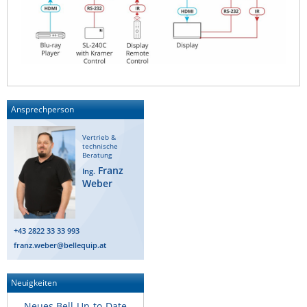
Ansprechperson
Vertrieb &
technische
Beratung
Franz
Ing.
Weber
+43 2822 33 33 993
franz.weber@bellequip.at
Neuigkeiten
Neues Bell-Up-to-Date