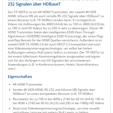
232 Signalen über HDBaseT
Raritan
Der TP-583Txr ist ein 4K HDMI Transmitter, der sowohl 4K HDR
Riello UPS
HDMI, Infrarot (IR) als auch serielle RS-232 Signale über HDBaseT zu
einem Receiver (z.B. TP-583Rxr) senden kann. Er ermöglicht es
Server Technology
Videos mit Auflösungen bis 4K60 (4:4:4) bis zu 100 m, 4K60 (4:2:0) bis
zu 180 m und HD Videos bis zu 200 m weit zu übertragen. Dieser 4K
Siretta
HDMI Transmitter bietet den intelligenten EDID-Pass-Through
Algorithmus I-EDIDPRO (Intelligent EDID Processing), der einen Plug-
SIRIO Antenne
and-Play Betrieb für die HDMI Quellen versichernt. Außerdem ist er
sowohl HDR 10, HDMI 2.0 als auch HDCP 2.2 kompatibel und nutzt
Sunbird
eine Videokomprimierungstechnologie, um selbst bei hohen
Auflösungen nahezu Null Latenz liefern zu können. Der TP-583Txr ist
Tactical Software
mit einem lüfterlosen Aluminiumgehäuse ausgestattet und eignet
sich für das Verlängern von AV-Signalen bei verschiedenen
TEKTELIC
Anwendungen (z.B. in Konferenzräumen, Hotels, Kontrollzentren,
usw.).
Teltonika
Eigenschaften
Unwired Networks
4K HDMI Transmitter
Vision
Sendet 4K HDR HDMI, RS-232 und Infrarot (IR) Signale über
HDBaseT an einen kompatiblen Receiver (z.B. TP-583Rxr)
WATTECO
Reichweite: bis zu 100 m bei 4096 x 2160 bei 60 Hz (4:4:4), 180 m
Westermo
bei 4096 x 2160 bei 60 Hz (4:2:0) und 200 m bei 1080p HD Videos
Nutzt eine Videokomprimierungstechnologie, um eine visuelle
Yuasa
verlustfreie Leistung mit nahezu Null Latenz zu liefern