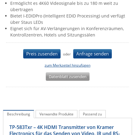
Ermöglicht es 4K60 Videosignale bis zu 180 m weit zu
IEC Lock
übertragen
Bietet I-EDIDPro (Intelligent EDID Processing) und verfügt
Ihse
über Staus LEDs
Kerlink
Eignet sich für AV-Verlängerungen in Konferenzräumen,
Kontrollzentren, Hotels und Sitzungssälen
Kramer Electronics
KVM TEC
Preis zusenden
Anfrage senden
oder
Legrand
LigoWave
zum Merkzettel hinzufügen
Milesight
Datenblatt zusenden
Moxa
Netio
Panorama Antennas
PatchSee
Beschreibung
Verwandte Produkte
Passend zu
Power Kingdom
TP-583Txr – 4K HDMI Transmitter von Kramer
Poynting
Electronics für das Senden von Video, IR und RS-