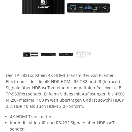
Comet System
Energiemessung
Energieverteilung
IP, WLAN & GSM Sensorik
IoT - Internet of Things
CompleTech
IPC, Industrielle Netzwerktechnik & WLAN
Contemporary Controls
Datenlogger
Remote I/O
Industrielle Netzwerktechnik / Kommunikation
Industrielle Computer
Sonstige
Digi
Eaton
Wi-Fi - WLAN - Wireless
Serverräume
RMA / Rücksendung / Support
Elsys
IT Netzwerktechnik / Kommunikation
Enginko - mcf88
Fokus Technologies
Der TP-583Txr ist ein 4K HDMI Transmitter von Kramer
Electronics, der die 4K HDR HDMI, RS-232 und IR (Infrarot)
Gefen
Signale über HDBaseT zu einem kompatiblen Receiver (z.B.
Gude
TP-583Rxr) sendet. Er kann Videos mit Auflösungen bis 4K60
(4:2:0) maximal 180 m weit übertragen und ist sowohl HDCP
Guntermann & Drunck
2.2, HDR 10 als auch HDMI 2.0 konform.
High Sec Labs
4K HDMI Transmitter
HW group
Kann die Video, IR und RS-232 Signale über HDBaseT
senden
Icron