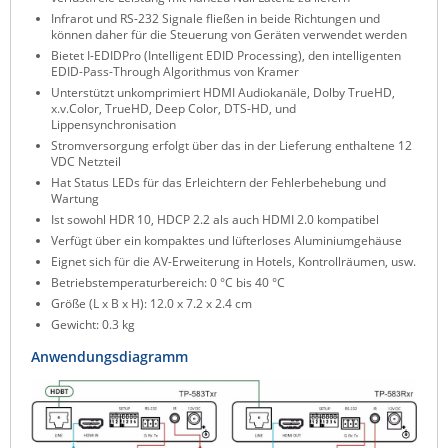
Infrarot und RS-232 Signale fließen in beide Richtungen und
ZPE Systems
können daher für die Steuerung von Geräten verwendet werden
Bietet I-EDIDPro (Intelligent EDID Processing), den intelligenten
EDID-Pass-Through Algorithmus von Kramer
Unterstützt unkomprimiert HDMI Audiokanäle, Dolby TrueHD,
News zu unseren Herstellern
x.v.Color, TrueHD, Deep Color, DTS-HD, und
Lippensynchronisation
Stromversorgung erfolgt über das in der Lieferung enthaltene 12
VDC Netzteil
Hat Status LEDs für das Erleichtern der Fehlerbehebung und
Wartung
Ist sowohl HDR 10, HDCP 2.2 als auch HDMI 2.0 kompatibel
Verfügt über ein kompaktes und lüfterloses Aluminiumgehäuse
Eignet sich für die AV-Erweiterung in Hotels, Kontrollräumen, usw.
Betriebstemperaturbereich: 0 °C bis 40 °C
Größe (L x B x H): 12.0 x 7.2 x 2.4 cm
Gewicht: 0.3 kg
Anwendungsdiagramm