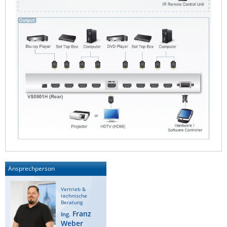
ZPE Systems
News zu unseren Herstellern
Ansprechperson
Vertrieb &
technische
Beratung
Franz
Ing.
Weber