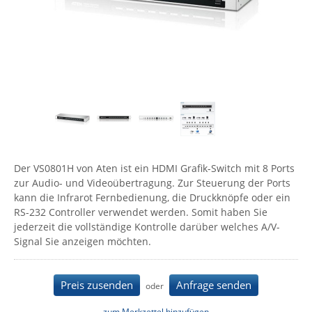
Comet System
Energiemessung
Energieverteilung
IP, WLAN & GSM Sensorik
IoT - Internet of Things
CompleTech
IPC, Industrielle Netzwerktechnik & WLAN
Contemporary Controls
Datenlogger
Remote I/O
Industrielle Netzwerktechnik / Kommunikation
Industrielle Computer
Sonstige
Digi
Eaton
Wi-Fi - WLAN - Wireless
Serverräume
RMA / Rücksendung / Support
Elsys
IT Netzwerktechnik / Kommunikation
Enginko - mcf88
Der VS0801H von Aten ist ein HDMI Grafik-Switch mit 8 Ports
Fokus Technologies
zur Audio- und Videoübertragung. Zur Steuerung der Ports
Gefen
kann die Infrarot Fernbedienung, die Druckknöpfe oder ein
RS-232 Controller verwendet werden. Somit haben Sie
Gude
jederzeit die vollständige Kontrolle darüber welches A/V-
Guntermann & Drunck
Signal Sie anzeigen möchten.
High Sec Labs
HW group
Preis zusenden
Anfrage senden
oder
Icron
zum Merkzettel hinzufügen