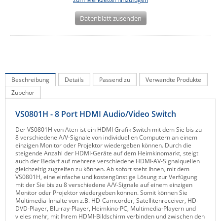
IEC Lock
Datenblatt zusenden
Ihse
Kerlink
Kramer Electronics
KVM TEC
Beschreibung
Details
Passend zu
Verwandte Produkte
Legrand
Zubehör
LigoWave
VS0801H - 8 Port HDMI Audio/Video Switch
Milesight
Der VS0801H von Aten ist ein HDMI Grafik Switch mit dem Sie bis zu
Moxa
8 verschiedene A/V-Signale von individuellen Computern an einem
einzigen Monitor oder Projektor wiedergeben können. Durch die
Netio
steigende Anzahl der HDMI-Geräte auf dem Heimkinomarkt, steigt
auch der Bedarf auf mehrere verschiedene HDMI-AV-Signalquellen
Panorama Antennas
gleichzeitig zugreifen zu können. Ab sofort steht Ihnen, mit dem
VS0801H, eine einfache und kostengünstige Lösung zur Verfügung
PatchSee
mit der Sie bis zu 8 verschiedene A/V-Signale auf einem einzigen
Monitor oder Projektor wiedergeben können. Somit können Sie
Power Kingdom
Multimedia-Inhalte von z.B. HD-Camcorder, Satellitenreceiver, HD-
DVD-Player, Blu-ray-Player, Heimkino-PC, Multimedia-Playern und
Poynting
vieles mehr, mit Ihrem HDMI-Bildschirm verbinden und zwischen den