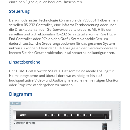
einzelnen Signalquellen bequem Umschalten.
Raritan
Steuerung
Riello UPS
Dank modernster Technologie können Sie den VS0801H über einen
Server Technology
seriellen RS-232 Controller, eine Infrarot Fernbedienung oder über
die Drucktasten an der Gerätevorderseite steuern. Mit Hilfe der
Siretta
seriellen und bidirektionalen RS-232 Schnittstelle können Sie High-
End Controller oder PCs an den Grafik Switch anschließen um
SIRIO Antenne
dadurch zusätzliche Steuerungsoptionen für das gesamte System
nutzen zu können. Dank der LED-Anzeige an der Gerätevorderseite
Sunbird
können Sie das Gerät problemlos lokal steuern und konfigurieren.
Einsatzbereiche
Tactical Software
Der HDMI Grafik Switch VS0801H ist somit eine ideale Lösung für
TEKTELIC
Heimkinosysteme und überall dort, wo es nötig ist bis zu 8
hochqualitative Video- und Audiosignale auf einem einzigen Monitor
Teltonika
oder Projektor wiedergeben zu müssen.
Unwired Networks
Diagramm
Vision
WATTECO
Westermo
Yuasa