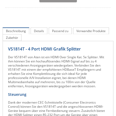
IEC Lock
Ihse
Kerlink
Kramer Electronics
Beschreibung
Details
Passend zu
Verwandte Produkte
Zubehör
KVM TEC
Legrand
VS1814T - 4 Port HDMI Grafik Splitter
LigoWave
Der VS1814T von Aten ist ein HDMI Over Single Kat. 5e Splitter. Mit
ihm können Sie ein hochauflösendes HDMI-Signal auf bis zu 4
Milesight
verschiedenen Anzeigegeräten wiedergeben. Verbinden Sie den
VS1814T mit einem der empfohlenen HDBaseT Empfängern und
Moxa
erhalten Sie eine Komplettlösung die sich ideal für jede
professionelle A/V-Installation eignet, bei denen HDMI
Netio
Multimediainhalte auf mehreren, bis zu 100m von der Quelle
entfernten, Anzeigegeräten wiedergegeben werden müssen.
Panorama Antennas
Steuerung
PatchSee
Dank der modernen CEC-Schnittstelle (Consumer Electronics
Power Kingdom
Control) können Sie den VS1814T und die angeschlossenen HDMI-
Geräte bequem über eine Fernbedienung steuern. Zusätzlich bietet
Poynting
der HDMI Splitter einen RS-232 Port um die Geräte über einen