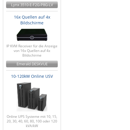
Lynx 3510-E-F2G-P8G-LV
16x Quellen auf 4x
Bildschirme
IP KVM Receiver für die Anzeige
von 16x Quellen auf 4x
Bildschirme
Emerald DESKVUE
10-120kW Online USV
Online UPS Systeme mit 10, 15,
20, 30, 40, 60, 80, 100 oder 120
kVA/kW