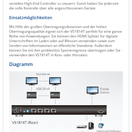
seriellen High-End Controller zu steuern. Somit haben Sie jederzeit
Raritan
die volle Kontrolle über alle angeschlossenen Geräte.
Riello UPS
Einsatzmöglichkeiten
Server Technology
Mit Hilfe der großen Übertragungsdistanzen und der hohen
Übertragungsqualität eignet sich der VS1814T perfekt für eine ganze
Siretta
Reihe von Anwendungen. Sie können den HDMI Splitter für digitale
Unterschriften im Laden oder auf Messen verwenden sowie zum
SIRIO Antenne
Senden von Informationen an öffentliche Standorte. Außerdem
können Sie mit ihm problemlos Sportereignisse übertragen oder Sie
Sunbird
verwenden den VS1814T in Kino- oder Hörsälen.
Tactical Software
Diagramm
TEKTELIC
Teltonika
Unwired Networks
Vision
WATTECO
Westermo
Yuasa