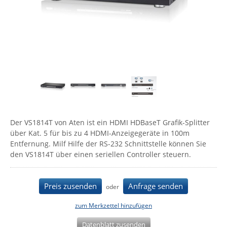
Comet System
Energiemessung
Energieverteilung
IP, WLAN & GSM Sensorik
IoT - Internet of Things
CompleTech
IPC, Industrielle Netzwerktechnik & WLAN
Contemporary Controls
Datenlogger
Remote I/O
Industrielle Netzwerktechnik / Kommunikation
Industrielle Computer
Sonstige
Digi
Eaton
Wi-Fi - WLAN - Wireless
Serverräume
RMA / Rücksendung / Support
Elsys
IT Netzwerktechnik / Kommunikation
Enginko - mcf88
Der VS1814T von Aten ist ein HDMI HDBaseT Grafik-Splitter
Fokus Technologies
über Kat. 5 für bis zu 4 HDMI-Anzeigegeräte in 100m
Gefen
Entfernung. Milf Hilfe der RS-232 Schnittstelle können Sie
den VS1814T über einen seriellen Controller steuern.
Gude
Guntermann & Drunck
Preis zusenden
Anfrage senden
oder
High Sec Labs
HW group
zum Merkzettel hinzufügen
Icron
Datenblatt zusenden