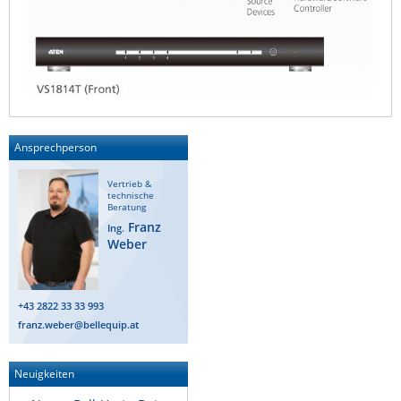
ZPE Systems
News zu unseren Herstellern
Ansprechperson
Vertrieb &
technische
Beratung
Franz
Ing.
Weber
+43 2822 33 33 993
franz.weber@bellequip.at
Neuigkeiten