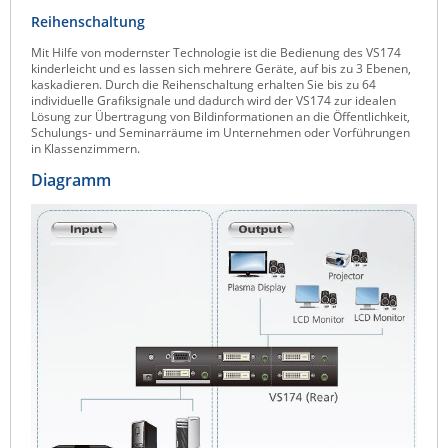
Reihenschaltung
Raritan
Mit Hilfe von modernster Technologie ist die Bedienung des VS174
Riello UPS
kinderleicht und es lassen sich mehrere Geräte, auf bis zu 3 Ebenen,
kaskadieren. Durch die Reihenschaltung erhalten Sie bis zu 64
Server Technology
individuelle Grafiksignale und dadurch wird der VS174 zur idealen
Lösung zur Übertragung von Bildinformationen an die Öffentlichkeit,
Siretta
Schulungs- und Seminarräume im Unternehmen oder Vorführungen
in Klassenzimmern.
SIRIO Antenne
Diagramm
Sunbird
Tactical Software
TEKTELIC
Teltonika
Unwired Networks
Vision
WATTECO
Westermo
Yuasa