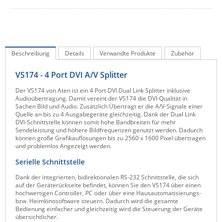
IEC Lock
Ihse
Kerlink
Beschreibung
Details
Verwandte Produkte
Zubehör
Kramer Electronics
VS174 - 4 Port DVI A/V Splitter
KVM TEC
Legrand
Der VS174 von Aten ist ein 4 Port DVI Dual Link Splitter inklusive
Audioübertragung. Damit vereint der VS174 die DVI-Qualität in
LigoWave
Sachen Bild und Audio. Zusätzlich Übertragt er die A/V-Signale einer
Quelle an bis zu 4 Ausgabegeräte gleichzeitig. Dank der Dual Link
Milesight
DVI-Schnittstelle können somit hohe Bandbreiten für mehr
Sendeleistung und höhere Bildfrequenzen genutzt werden. Dadurch
Moxa
können große Grafikauflösungen bis zu 2560 x 1600 Pixel übertragen
und problemlos Angezeigt werden.
Netio
Serielle Schnittstelle
Panorama Antennas
Dank der integrierten, bidirektionalen RS-232 Schnittstelle, die sich
PatchSee
auf der Geräterückseite befindet, können Sie den VS174 über einen
hochwertigen Controller, PC oder über eine Hausautomatisierungs-
Power Kingdom
bzw. Heimkinosoftware steuern. Dadurch wird die gesamte
Bedienung einfacher und gleichzeitig wird die Steuerung der Geräte
Poynting
übersichtlicher.