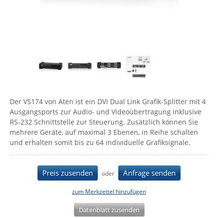
Comet System
Energiemessung
Energieverteilung
IP, WLAN & GSM Sensorik
IoT - Internet of Things
CompleTech
IPC, Industrielle Netzwerktechnik & WLAN
Contemporary Controls
Datenlogger
Remote I/O
Industrielle Netzwerktechnik / Kommunikation
Industrielle Computer
Sonstige
Digi
Eaton
Wi-Fi - WLAN - Wireless
Serverräume
RMA / Rücksendung / Support
Elsys
IT Netzwerktechnik / Kommunikation
Der VS174 von Aten ist ein DVI Dual Link Grafik-Splitter mit 4
Enginko - mcf88
Ausgangsports zur Audio- und Videoübertragung inklusive
Fokus Technologies
RS-232 Schnittstelle zur Steuerung. Zusätzlich können Sie
mehrere Geräte, auf maximal 3 Ebenen, in Reihe schalten
Gefen
und erhalten somit bis zu 64 individuelle Grafiksignale.
Gude
Guntermann & Drunck
Preis zusenden
Anfrage senden
oder
High Sec Labs
zum Merkzettel hinzufügen
HW group
Datenblatt zusenden
Icron