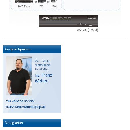
ZPE Systems
News zu unseren Herstellern
Ansprechperson
Vertrieb &
technische
Beratung
Franz
Ing.
Weber
+43 2822 33 33 993
franz.weber@bellequip.at
Neuigkeiten