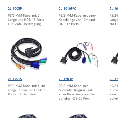
2L-1005P
2L-1010P/C
2L-1
PS/2-KVM-Kabel mit 5m
PS/2-KVM-Kabel mit einer
PS/2-
Länge und HDB-15 Ports
Kabellänge von 10m und
Länge
zur Grafikübertragung.
HDB-15 Ports.
zur G
2L-1701S
2L-1703P
2L-1
PS/2-KVM-Kabel mit 1,1m
PS/2-KVM-Kabel mit
PS/2-
Länge, Audio und HDB-15
Audioübertragung und
Audio
Port auf DB-25 Port.
einer Kabellänge von 3m
einer
auf einen DB-25 Port.
auf e