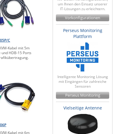
um Ihnen den Einsatz unserer
IT-Lösungen zu erleichtern.
Vorkonfigurationen
Perseus Monitoring
Plattform
005P/C
KVM-Kabel mit 5m
 und HDB-15 Ports
rafikübertragung.
Intelligente Monitoring Lösung
mit Eingängen für zahlreiche
Sensoren
Perseus Monitoring
Vielseitige Antenne
206P
KVM-Kabel mit 6m