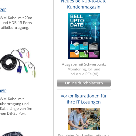
Neues Bell-Up-to-Date
Kundenmagazin
020P
KVM-Kabel mit 20m
 und HDB-15 Ports
rafikübertragung.
Ausgabe mit Schwerpunkt
Monitoring, IoT und
Industrie PCs (AI)
Online durchblättern
705P
Vorkonfigurationen für
KVM-Kabel mit
Ihre IT Lösungen
übertragung und
 Kabellänge von 5m
inen DB-25 Port.
Wir bieten Vorkonfigurationen,