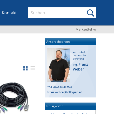
Kontakt
Merkzettel
(
0
)
Ansprechperson
Vertrieb &
technische
Beratung
Franz
Ing.
Weber
+43 2822 33 33 993
franz.weber@bellequip.at
Neuigkeiten