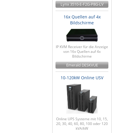
Lynx 3510-E-F2G-P8G-LV
16x Quellen auf 4x
Bildschirme
IP KVM Receiver für die Anzeige
von 16x Quellen auf 4x
Bildschirme
Emerald DESKVUE
10-120kW Online USV
Online UPS Systeme mit 10, 15,
20, 30, 40, 60, 80, 100 oder 120
kVA/kW