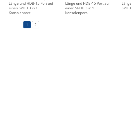
Länge und HDB-15 Port auf
Länge und HDB-15 Port auf
Länge
einen SPHD 3 in 1
einen SPHD 3 in 1
SPHD 
Konsolenport.
Konsolenport.
1
2