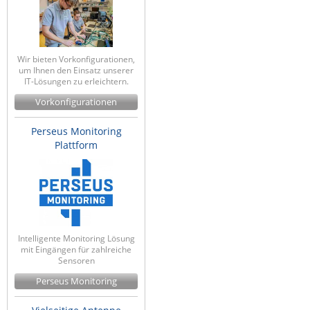
ZPE Systems
Wir bieten Vorkonfigurationen,
News zu unseren Herstellern
um Ihnen den Einsatz unserer
IT-Lösungen zu erleichtern.
Vorkonfigurationen
Perseus Monitoring
Plattform
Intelligente Monitoring Lösung
mit Eingängen für zahlreiche
Sensoren
Perseus Monitoring