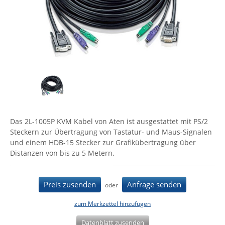
Comet System
Energiemessung
Energieverteilung
IP, WLAN & GSM Sensorik
IoT - Internet of Things
CompleTech
IPC, Industrielle Netzwerktechnik & WLAN
Contemporary Controls
Datenlogger
Remote I/O
Industrielle Netzwerktechnik / Kommunikation
Industrielle Computer
Sonstige
Digi
Eaton
Wi-Fi - WLAN - Wireless
Serverräume
RMA / Rücksendung / Support
Elsys
IT Netzwerktechnik / Kommunikation
Enginko - mcf88
Das 2L-1005P KVM Kabel von Aten ist ausgestattet mit PS/2
Fokus Technologies
Steckern zur Übertragung von Tastatur- und Maus-Signalen
Gefen
und einem HDB-15 Stecker zur Grafikübertragung über
Distanzen von bis zu 5 Metern.
Gude
Guntermann & Drunck
Preis zusenden
Anfrage senden
oder
High Sec Labs
HW group
zum Merkzettel hinzufügen
Icron
Datenblatt zusenden