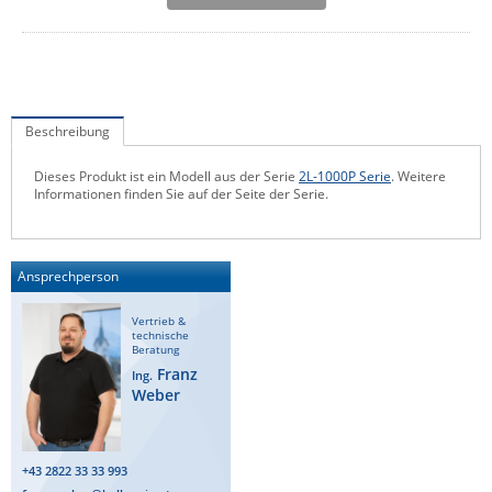
IEC Lock
Ihse
Kerlink
Kramer Electronics
Beschreibung
KVM TEC
Dieses Produkt ist ein Modell aus der Serie
2L-1000P Serie
. Weitere
Informationen finden Sie auf der Seite der Serie.
Legrand
LigoWave
Milesight
Ansprechperson
Moxa
Vertrieb &
technische
Netio
Beratung
Franz
Panorama Antennas
Ing.
Weber
PatchSee
Power Kingdom
+43 2822 33 33 993
Poynting