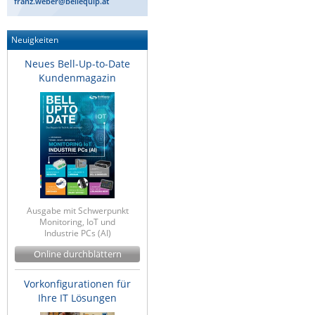
franz.weber@bellequip.at
Raritan
Riello UPS
Neuigkeiten
Server Technology
Neues Bell-Up-to-Date
Kundenmagazin
Siretta
SIRIO Antenne
Sunbird
Tactical Software
TEKTELIC
Teltonika
Ausgabe mit Schwerpunkt
Unwired Networks
Monitoring, IoT und
Industrie PCs (AI)
Vision
Online durchblättern
WATTECO
Vorkonfigurationen für
Westermo
Ihre IT Lösungen
Yuasa