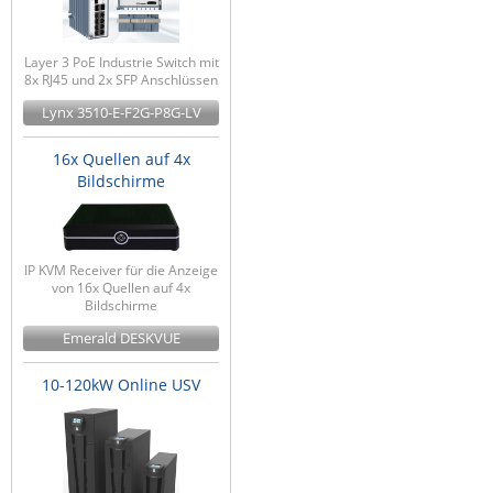
Layer 3 PoE Industrie Switch mit
8x RJ45 und 2x SFP Anschlüssen
Lynx 3510-E-F2G-P8G-LV
16x Quellen auf 4x
Bildschirme
IP KVM Receiver für die Anzeige
von 16x Quellen auf 4x
Bildschirme
Emerald DESKVUE
10-120kW Online USV