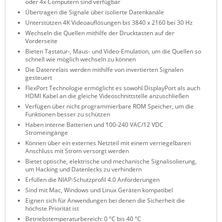
oder 4x Computern sind verfügbar
ZPE Systems
Übertragen die Signale über isolierte Datenkanäle
Unterstützen 4K Videoauflösungen bis 3840 x 2160 bei 30 Hz
Wechseln die Quellen mithilfe der Drucktasten auf der
Vorderseite
News zu unseren Herstellern
Bieten Tastatur-, Maus- und Video-Emulation, um die Quellen so
schnell wie möglich wechseln zu können
Die Datenrelais werden mithilfe von invertierten Signalen
gesteuert
FlexPort Technologie ermöglicht es sowohl DisplayPort als auch
HDMI Kabel an die gleiche Videoschnittstelle anzuschließen
Verfügen über nicht programmierbare ROM Speicher, um die
Funktionen besser zu schützen
Haben interne Batterien und 100-240 VAC/12 VDC
Stromeingänge
Können über ein externes Netzteil mit einem verriegelbaren
Anschluss mit Strom versorgt werden
Bietet optische, elektrische und mechanische Signalisolierung,
um Hacking und Datenlecks zu verhindern
Erfüllen die NIAP-Schutzprofil 4.0 Anforderungen
Sind mit Mac, Windows und Linux Geräten kompatibel
Eignen sich für Anwendungen bei denen die Sicherheit die
höchste Priorität ist
Betriebstemperaturbereich: 0 °C bis 40 °C