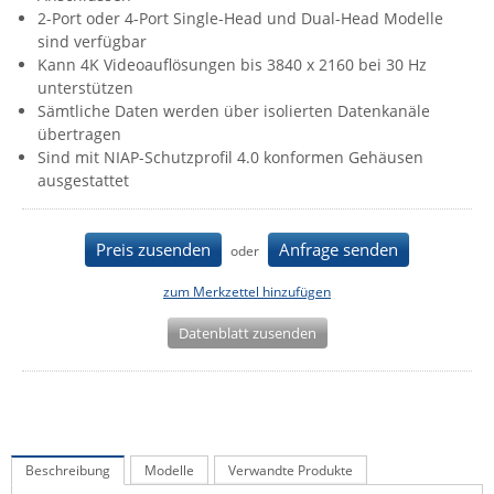
2-Port oder 4-Port Single-Head und Dual-Head Modelle
IEC Lock
sind verfügbar
Ihse
Kann 4K Videoauflösungen bis 3840 x 2160 bei 30 Hz
unterstützen
Kerlink
Sämtliche Daten werden über isolierten Datenkanäle
Kramer Electronics
übertragen
Sind mit NIAP-Schutzprofil 4.0 konformen Gehäusen
KVM TEC
ausgestattet
Legrand
LigoWave
Preis zusenden
Anfrage senden
oder
Milesight
zum Merkzettel hinzufügen
Moxa
Datenblatt zusenden
Netio
Panorama Antennas
PatchSee
Power Kingdom
Beschreibung
Modelle
Verwandte Produkte
Poynting