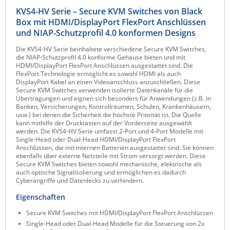
KVS4-HV Serie – Secure KVM Switches von Black
Raritan
Box mit HDMI/DisplayPort FlexPort Anschlüssen
Riello UPS
und NIAP-Schutzprofil 4.0 konformen Designs
Server Technology
Die KVS4-HV Serie beinhaltete verschiedene Secure KVM Switches,
die NIAP-Schutzprofil 4.0 konforme Gehäuse bieten und mit
Siretta
HDMI/DisplayPort FlexPort Anschlüssen ausgestattet sind. Die
FlexPort Technologie ermöglicht es sowohl HDMI als auch
SIRIO Antenne
DisplayPort Kabel an einen Videoanschluss anzuschließen. Diese
Secure KVM Switches verwenden isolierte Datenkanäle für die
Sunbird
Übertragungen und eignen sich besonders für Anwendungen (z.B. in
Banken, Versicherungen, Kontrollräumen, Schulen, Krankenhäusern,
Tactical Software
usw.) bei denen die Sicherheit die höchste Priorität ist. Die Quelle
kann mithilfe der Drucktasten auf der Vorderseite ausgewählt
TEKTELIC
werden. Die KVS4-HV Serie umfasst 2-Port und 4-Port Modelle mit
Single-Head oder Dual-Head HDMI/DisplayPort FlexPort
Teltonika
Anschlüssen, die mit internen Batterien ausgestattet sind. Sie können
ebenfalls über externe Netzteile mit Strom versorgt werden. Diese
Unwired Networks
Secure KVM Switches bieten sowohl mechanische, elektrische als
auch optische Signalisolierung und ermöglichen es dadurch
Vision
Cyberangriffe und Datenlecks zu verhindern.
WATTECO
Eigenschaften
Westermo
Secure KVM Switches mit HDMI/DisplayPort FlexPort Anschlüssen
Single-Head oder Dual-Head Modelle für die Steuerung von 2x
Yuasa