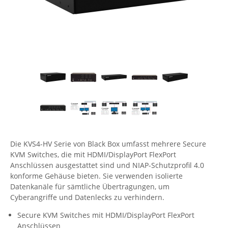
Comet System
Energiemessung
Energieverteilung
IP, WLAN & GSM Sensorik
IoT - Internet of Things
CompleTech
IPC, Industrielle Netzwerktechnik & WLAN
Contemporary Controls
Datenlogger
Remote I/O
Industrielle Netzwerktechnik / Kommunikation
Industrielle Computer
Sonstige
Digi
Eaton
Wi-Fi - WLAN - Wireless
Serverräume
RMA / Rücksendung / Support
Elsys
IT Netzwerktechnik / Kommunikation
Enginko - mcf88
Fokus Technologies
Gefen
Die KVS4-HV Serie von Black Box umfasst mehrere Secure
KVM Switches, die mit HDMI/DisplayPort FlexPort
Gude
Anschlüssen ausgestattet sind und NIAP-Schutzprofil 4.0
Guntermann & Drunck
konforme Gehäuse bieten. Sie verwenden isolierte
Datenkanäle für sämtliche Übertragungen, um
High Sec Labs
Cyberangriffe und Datenlecks zu verhindern.
HW group
Secure KVM Switches mit HDMI/DisplayPort FlexPort
Icron
Anschlüssen