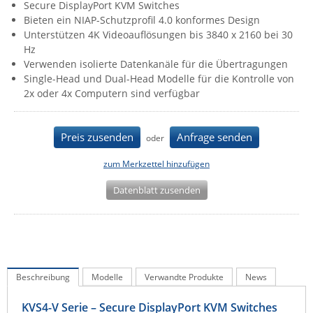
Secure DisplayPort KVM Switches
IEC Lock
Bieten ein NIAP-Schutzprofil 4.0 konformes Design
Unterstützen 4K Videoauflösungen bis 3840 x 2160 bei 30
Ihse
Hz
Kerlink
Verwenden isolierte Datenkanäle für die Übertragungen
Single-Head und Dual-Head Modelle für die Kontrolle von
Kramer Electronics
2x oder 4x Computern sind verfügbar
KVM TEC
Legrand
Preis zusenden
Anfrage senden
oder
LigoWave
zum Merkzettel hinzufügen
Milesight
Datenblatt zusenden
Moxa
Netio
Panorama Antennas
PatchSee
Beschreibung
Modelle
Verwandte Produkte
News
Power Kingdom
Poynting
KVS4-V Serie – Secure DisplayPort KVM Switches