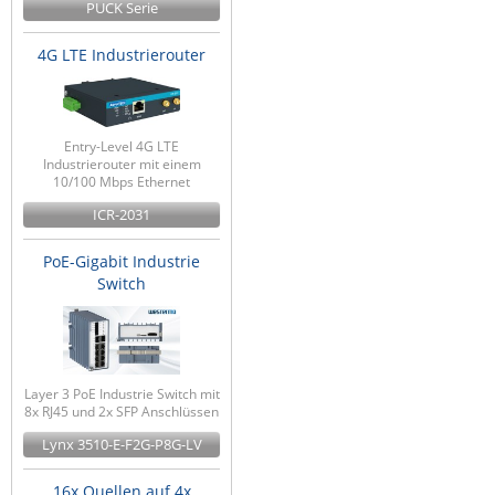
PUCK Serie
4G LTE Industrierouter
Entry-Level 4G LTE
Industrierouter mit einem
10/100 Mbps Ethernet
ICR-2031
PoE-Gigabit Industrie
Switch
Layer 3 PoE Industrie Switch mit
8x RJ45 und 2x SFP Anschlüssen
Lynx 3510-E-F2G-P8G-LV
16x Quellen auf 4x