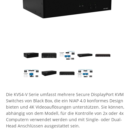
Comet System
Energiemessung
Energieverteilung
IP, WLAN & GSM Sensorik
IoT - Internet of Things
CompleTech
IPC, Industrielle Netzwerktechnik & WLAN
Contemporary Controls
Datenlogger
Remote I/O
Industrielle Netzwerktechnik / Kommunikation
Industrielle Computer
Sonstige
Digi
Eaton
Wi-Fi - WLAN - Wireless
Serverräume
RMA / Rücksendung / Support
Elsys
IT Netzwerktechnik / Kommunikation
Enginko - mcf88
Fokus Technologies
Gefen
Gude
Die KVS4-V Serie umfasst mehrere Secure DisplayPort KVM
Switches von Black Box, die ein NIAP 4.0 konformes Design
Guntermann & Drunck
bieten und 4K Videoauflösungen unterstützen. Sie können,
High Sec Labs
abhängig von dem Modell, für die Kontrolle von 2x oder 4x
Computern verwendet werden und mit Single- oder Dual-
HW group
Head Anschlüssen ausgestattet sein.
Icron