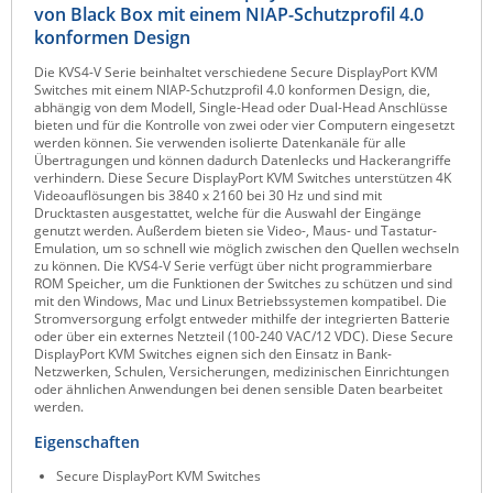
von Black Box mit einem NIAP-Schutzprofil 4.0
Raritan
konformen Design
Riello UPS
Die KVS4-V Serie beinhaltet verschiedene Secure DisplayPort KVM
Switches mit einem NIAP-Schutzprofil 4.0 konformen Design, die,
Server Technology
abhängig von dem Modell, Single-Head oder Dual-Head Anschlüsse
bieten und für die Kontrolle von zwei oder vier Computern eingesetzt
Siretta
werden können. Sie verwenden isolierte Datenkanäle für alle
Übertragungen und können dadurch Datenlecks und Hackerangriffe
SIRIO Antenne
verhindern. Diese Secure DisplayPort KVM Switches unterstützen 4K
Videoauflösungen bis 3840 x 2160 bei 30 Hz und sind mit
Sunbird
Drucktasten ausgestattet, welche für die Auswahl der Eingänge
genutzt werden. Außerdem bieten sie Video-, Maus- und Tastatur-
Tactical Software
Emulation, um so schnell wie möglich zwischen den Quellen wechseln
zu können. Die KVS4-V Serie verfügt über nicht programmierbare
TEKTELIC
ROM Speicher, um die Funktionen der Switches zu schützen und sind
mit den Windows, Mac und Linux Betriebssystemen kompatibel. Die
Teltonika
Stromversorgung erfolgt entweder mithilfe der integrierten Batterie
oder über ein externes Netzteil (100-240 VAC/12 VDC). Diese Secure
Unwired Networks
DisplayPort KVM Switches eignen sich den Einsatz in Bank-
Netzwerken, Schulen, Versicherungen, medizinischen Einrichtungen
Vision
oder ähnlichen Anwendungen bei denen sensible Daten bearbeitet
werden.
WATTECO
Eigenschaften
Westermo
Secure DisplayPort KVM Switches
Yuasa