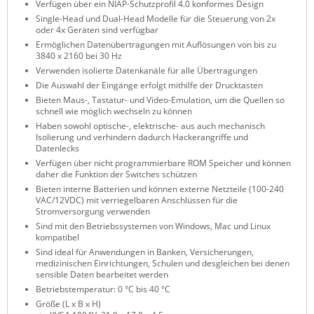
Verfügen über ein NIAP-Schutzprofil 4.0 konformes Design
ZPE Systems
Single-Head und Dual-Head Modelle für die Steuerung von 2x
oder 4x Geräten sind verfügbar
Ermöglichen Datenübertragungen mit Auflösungen von bis zu
3840 x 2160 bei 30 Hz
News zu unseren Herstellern
Verwenden isolierte Datenkanäle für alle Übertragungen
Die Auswahl der Eingänge erfolgt mithilfe der Drucktasten
Bieten Maus-, Tastatur- und Video-Emulation, um die Quellen so
schnell wie möglich wechseln zu können
Haben sowohl optische-, elektrische- aus auch mechanisch
Isolierung und verhindern dadurch Hackerangriffe und
Datenlecks
Verfügen über nicht programmierbare ROM Speicher und können
daher die Funktion der Switches schützen
Bieten interne Batterien und können externe Netzteile (100-240
VAC/12VDC) mit verriegelbaren Anschlüssen für die
Stromversorgung verwenden
Sind mit den Betriebssystemen von Windows, Mac und Linux
kompatibel
Sind ideal für Anwendungen in Banken, Versicherungen,
medizinischen Einrichtungen, Schulen und desgleichen bei denen
sensible Daten bearbeitet werden
Betriebstemperatur: 0 °C bis 40 °C
Größe (L x B x H)