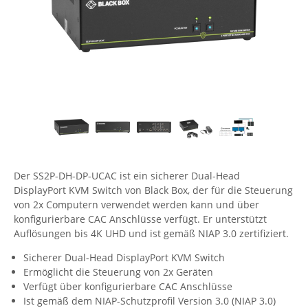
Comet System
Energiemessung
Energieverteilung
IP, WLAN & GSM Sensorik
IoT - Internet of Things
CompleTech
IPC, Industrielle Netzwerktechnik & WLAN
Contemporary Controls
Datenlogger
Remote I/O
Industrielle Netzwerktechnik / Kommunikation
Industrielle Computer
Sonstige
Digi
Eaton
Wi-Fi - WLAN - Wireless
Serverräume
RMA / Rücksendung / Support
Elsys
IT Netzwerktechnik / Kommunikation
Enginko - mcf88
Fokus Technologies
Der SS2P-DH-DP-UCAC ist ein sicherer Dual-Head
DisplayPort KVM Switch von Black Box, der für die Steuerung
Gefen
von 2x Computern verwendet werden kann und über
Gude
konfigurierbare CAC Anschlüsse verfügt. Er unterstützt
Auflösungen bis 4K UHD und ist gemäß NIAP 3.0 zertifiziert.
Guntermann & Drunck
High Sec Labs
Sicherer Dual-Head DisplayPort KVM Switch
Ermöglicht die Steuerung von 2x Geräten
HW group
Verfügt über konfigurierbare CAC Anschlüsse
Ist gemäß dem NIAP-Schutzprofil Version 3.0 (NIAP 3.0)
Icron