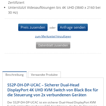
Zertifiziert
IEC Lock
Unterstützt Videoauflösungen bis 4K UHD (3840 x 2160 bei
30 Hz)
Ihse
Kerlink
Preis zusenden
Anfrage senden
oder
Kramer Electronics
KVM TEC
zum Merkzettel hinzufügen
Legrand
Datenblatt zusenden
LigoWave
Milesight
Moxa
Netio
Beschreibung
Verwandte Produkte
Panorama Antennas
SS2P-DH-DP-UCAC – Sicherer Dual-Head
PatchSee
DisplayPort 4K UHD KVM Switch von Black Box für
die Steuerung von 2x verbundenen Geräten
Power Kingdom
Der SS2P-DH-DP-UCAC ist ein sicherer Dual-Head DisplayPort KVM
Poynting