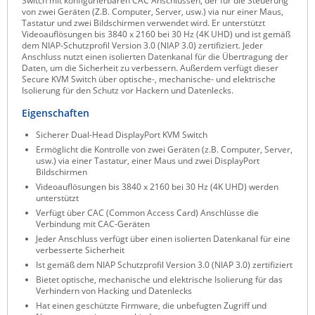
Switch mit konfigurierbaren CAC Anschlüssen, der für die Steuerung
von zwei Geräten (Z.B. Computer, Server, usw.) via nur einer Maus,
Raritan
Tastatur und zwei Bildschirmen verwendet wird. Er unterstützt
Videoauflösungen bis 3840 x 2160 bei 30 Hz (4K UHD) und ist gemäß
Riello UPS
dem NIAP-Schutzprofil Version 3.0 (NIAP 3.0) zertifiziert. Jeder
Anschluss nutzt einen isolierten Datenkanal für die Übertragung der
Server Technology
Daten, um die Sicherheit zu verbessern. Außerdem verfügt dieser
Secure KVM Switch über optische-, mechanische- und elektrische
Siretta
Isolierung für den Schutz vor Hackern und Datenlecks.
SIRIO Antenne
Eigenschaften
Sunbird
Sicherer Dual-Head DisplayPort KVM Switch
Ermöglicht die Kontrolle von zwei Geräten (z.B. Computer, Server,
Tactical Software
usw.) via einer Tastatur, einer Maus und zwei DisplayPort
Bildschirmen
TEKTELIC
Videoauflösungen bis 3840 x 2160 bei 30 Hz (4K UHD) werden
Teltonika
unterstützt
Verfügt über CAC (Common Access Card) Anschlüsse die
Unwired Networks
Verbindung mit CAC-Geräten
Jeder Anschluss verfügt über einen isolierten Datenkanal für eine
Vision
verbesserte Sicherheit
WATTECO
Ist gemäß dem NIAP Schutzprofil Version 3.0 (NIAP 3.0) zertifiziert
Bietet optische, mechanische und elektrische Isolierung für das
Westermo
Verhindern von Hacking und Datenlecks
Hat einen geschützte Firmware, die unbefugten Zugriff und
Yuasa