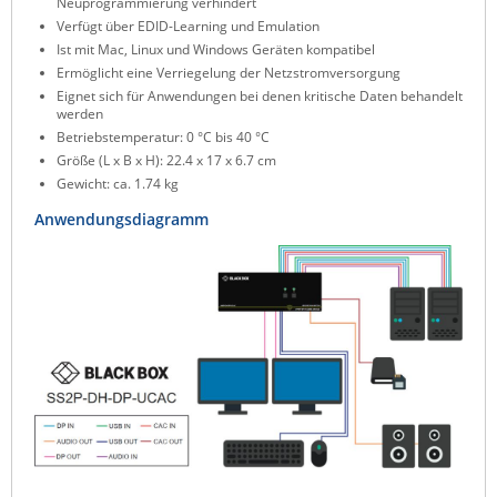
Neuprogrammierung verhindert
ZPE Systems
Verfügt über EDID-Learning und Emulation
Ist mit Mac, Linux und Windows Geräten kompatibel
Ermöglicht eine Verriegelung der Netzstromversorgung
Eignet sich für Anwendungen bei denen kritische Daten behandelt
News zu unseren Herstellern
werden
Betriebstemperatur: 0 °C bis 40 °C
Größe (L x B x H): 22.4 x 17 x 6.7 cm
Gewicht: ca. 1.74 kg
Anwendungsdiagramm