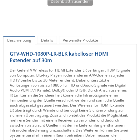
Datenblatt zusenden
IEC Lock
Ihse
Kerlink
Kramer Electronics
Beschreibung
Details
Verwandte Produkte
KVM TEC
GTV-WHD-1080P-LR-BLK kabelloser HDMI
Legrand
Extender auf 30m
LigoWave
Der GefenTV Wireless for HDMI Extender LR verlängert HDMI Signale
von Computer, Blu-Ray Playern oder anderen A/V-Quellen zu jeder
Milesight
HDTV Senke bis zu 30 Meter entfernt. Dabei unterstützt er
Auflösungen von bis zu 1080p Full HD und Audio Signale wie Digital
Moxa
Audio PCM (7.1 Kanäle), Dolby® oder DTS®. Durch Anschluss eines
IR Emitter an die Sendeeinheit können die Infrarotsignale einer
Netio
Fernbedienung der Quelle verschickt werden und somit die Quelle
auch abgesetzt gesteuert werden. Der Wireless for HDMI Extender
Panorama Antennas
LR überträgt durch Wände und benötigt keine Sichtverbindung zur
sicheren Übertragung. Zusätzlich bietet das Produkt die Möglichkeit,
PatchSee
mehrere Sender mit einem Receiver zu verbinden und dadurch
zwischen bis zu acht Quellen mit der im Lieferumfang enthaltenen
Power Kingdom
Infrarotfernbedienung umzuschalten. Des Weiteren können Sie zwei
Systeme parallel in einem Raum betreiben. Dabei müssen die
Poynting