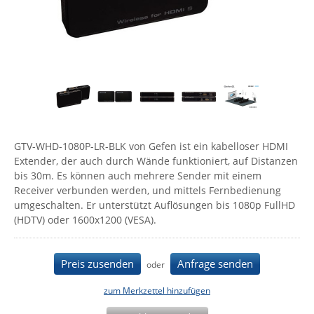
Comet System
Energiemessung
Energieverteilung
IP, WLAN & GSM Sensorik
IoT - Internet of Things
CompleTech
IPC, Industrielle Netzwerktechnik & WLAN
Contemporary Controls
Datenlogger
Remote I/O
Industrielle Netzwerktechnik / Kommunikation
Industrielle Computer
Sonstige
Digi
Eaton
Wi-Fi - WLAN - Wireless
Serverräume
RMA / Rücksendung / Support
Elsys
IT Netzwerktechnik / Kommunikation
GTV-WHD-1080P-LR-BLK von Gefen ist ein kabelloser HDMI
Enginko - mcf88
Extender, der auch durch Wände funktioniert, auf Distanzen
Fokus Technologies
bis 30m. Es können auch mehrere Sender mit einem
Receiver verbunden werden, und mittels Fernbedienung
Gefen
umgeschalten. Er unterstützt Auflösungen bis 1080p FullHD
Gude
(HDTV) oder 1600x1200 (VESA).
Guntermann & Drunck
High Sec Labs
Preis zusenden
Anfrage senden
oder
HW group
zum Merkzettel hinzufügen
Icron