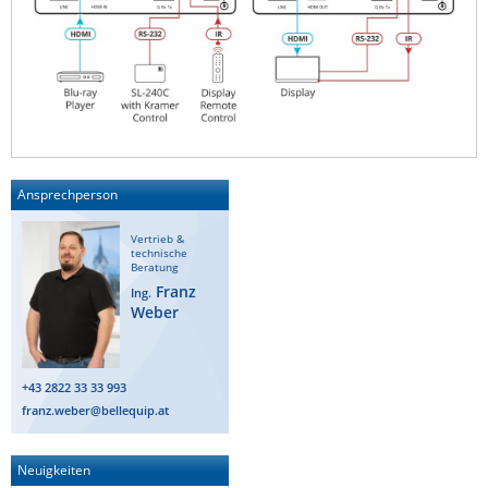
Ansprechperson
Vertrieb &
technische
Beratung
Franz
Ing.
Weber
+43 2822 33 33 993
franz.weber@bellequip.at
Neuigkeiten