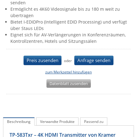
senden
IEC Lock
Ermöglicht es 4K60 Videosignale bis zu 180 m weit zu
übertragen
Ihse
Bietet I-EDIDPro (Intelligent EDID Processing) und verfügt
Kerlink
über Staus LEDs
Eignet sich für AV-Verlängerungen in Konferenzräumen,
Kramer Electronics
Kontrollzentren, Hotels und Sitzungssälen
KVM TEC
Legrand
Preis zusenden
Anfrage senden
oder
LigoWave
zum Merkzettel hinzufügen
Milesight
Datenblatt zusenden
Moxa
Netio
Panorama Antennas
PatchSee
Beschreibung
Verwandte Produkte
Passend zu
Power Kingdom
Poynting
TP-583Txr – 4K HDMI Transmitter von Kramer