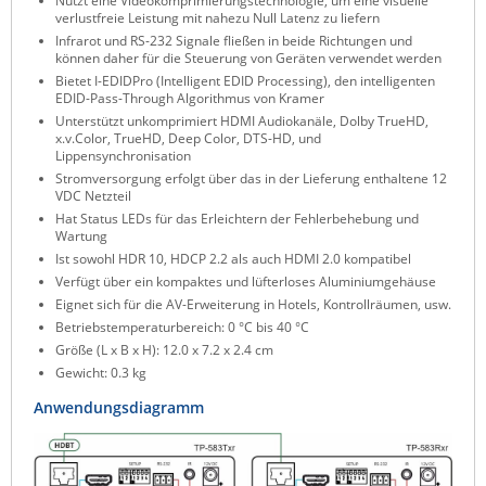
Nutzt eine Videokomprimierungstechnologie, um eine visuelle
verlustfreie Leistung mit nahezu Null Latenz zu liefern
ZPE Systems
Infrarot und RS-232 Signale fließen in beide Richtungen und
können daher für die Steuerung von Geräten verwendet werden
Bietet I-EDIDPro (Intelligent EDID Processing), den intelligenten
EDID-Pass-Through Algorithmus von Kramer
News zu unseren Herstellern
Unterstützt unkomprimiert HDMI Audiokanäle, Dolby TrueHD,
x.v.Color, TrueHD, Deep Color, DTS-HD, und
Lippensynchronisation
Stromversorgung erfolgt über das in der Lieferung enthaltene 12
VDC Netzteil
Hat Status LEDs für das Erleichtern der Fehlerbehebung und
Wartung
Ist sowohl HDR 10, HDCP 2.2 als auch HDMI 2.0 kompatibel
Verfügt über ein kompaktes und lüfterloses Aluminiumgehäuse
Eignet sich für die AV-Erweiterung in Hotels, Kontrollräumen, usw.
Betriebstemperaturbereich: 0 °C bis 40 °C
Größe (L x B x H): 12.0 x 7.2 x 2.4 cm
Gewicht: 0.3 kg
Anwendungsdiagramm