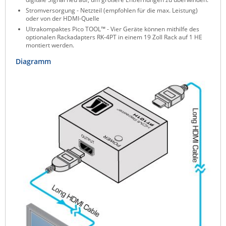
Stromversorgung - Netzteil (empfohlen für die max. Leistung)
Raritan
oder von der HDMI-Quelle
Riello UPS
Ultrakompaktes Pico TOOL™ - Vier Geräte können mithilfe des
optionalen Rackadapters RK-4PT in einem 19 Zoll Rack auf 1 HE
Server Technology
montiert werden.
Siretta
Diagramm
SIRIO Antenne
Sunbird
Tactical Software
TEKTELIC
Teltonika
Unwired Networks
Vision
WATTECO
Westermo
Yuasa