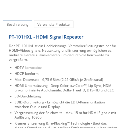
IEC Lock
Ihse
Beschreibung
Kerlink
Verwandte Produkte
Kramer Electronics
PT-101HXL - HDMI Signal Repeater
KVM TEC
Der PT−101Hxl ist ein Hochleistungs−Verstärker/Leitungstreiber für
HDMI−Videosignale. Neutaktung und Entzerrung ermöglichen es,
Legrand
mehrere Geräte zu kaskadieren, um dadurch die Reichweite zu
vergrößern.
LigoWave
HDTV-kompatibel
Milesight
HDCP-konform
Moxa
Max. Datenrate - 6,75 GBit/s (2,25 GBit/s je Grafikkanal)
HDMI-Unterstützung - Deep Color, x.v.Color™, Lip-Sync, HDMI
Netio
unkomprimierte Audiokanäle, Dolby TrueHD, DTS-HD und CEC
3D-Durchleitung
Panorama Antennas
EDID-Durchleitung - Ermöglicht die EDID-Kommunikation
zwischen Quelle und Display.
PatchSee
Vergrösserung der Reichweite - Max. 15 m für HDMI-Signale mit
Power Kingdom
Auflösung 1080p.
Kramer Entzerrung & re-Klocking™ Technologie - Baut das
Poynting
digitale Signal neu auf, um größere Entfernungen zu überwinden.