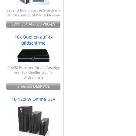
Layer 3 PoE Industrie Switch mit
8x RJ45 und 2x SFP Anschlüssen
Lynx 3510-E-F2G-P8G-LV
16x Quellen auf 4x
Bildschirme
IP KVM Receiver für die Anzeige
von 16x Quellen auf 4x
Bildschirme
Emerald DESKVUE
10-120kW Online USV