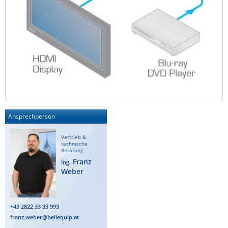
ZPE Systems
News zu unseren Herstellern
Ansprechperson
Vertrieb &
technische
Beratung
Franz
Ing.
Weber
+43 2822 33 33 993
franz.weber@bellequip.at