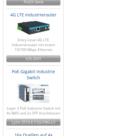
PUCK Serie
4G LTE Industrierouter
Entry-Level 4G LTE
Industrierouter mit einem
10/100 Mbps Ethernet
ICR-2031
PoE-Gigabit Industrie
Switch
Layer 3 PoE Industrie Switch mit
8x RJ45 und 2x SFP Anschlüssen
Lynx 3510-E-F2G-P8G-LV
16x Quellen auf 4x