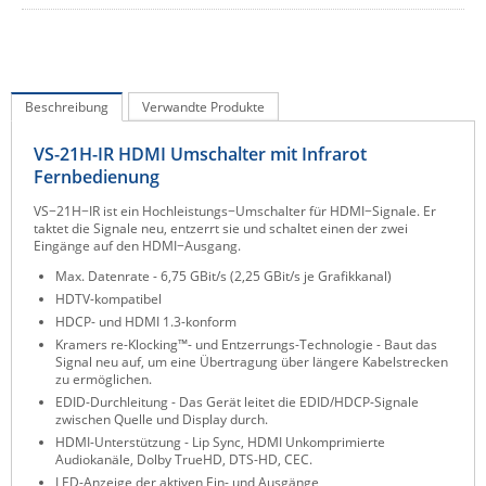
IEC Lock
Ihse
Kerlink
Beschreibung
Verwandte Produkte
Kramer Electronics
VS-21H-IR HDMI Umschalter mit Infrarot
KVM TEC
Fernbedienung
Legrand
VS−21H−IR ist ein Hochleistungs−Umschalter für HDMI−Signale. Er
taktet die Signale neu, entzerrt sie und schaltet einen der zwei
LigoWave
Eingänge auf den HDMI−Ausgang.
Milesight
Max. Datenrate - 6,75 GBit/s (2,25 GBit/s je Grafikkanal)
HDTV-kompatibel
Moxa
HDCP- und HDMI 1.3-konform
Netio
Kramers re-Klocking™- und Entzerrungs-Technologie - Baut das
Signal neu auf, um eine Übertragung über längere Kabelstrecken
Panorama Antennas
zu ermöglichen.
EDID-Durchleitung - Das Gerät leitet die EDID/HDCP-Signale
PatchSee
zwischen Quelle und Display durch.
Power Kingdom
HDMI-Unterstützung - Lip Sync, HDMI Unkomprimierte
Audiokanäle, Dolby TrueHD, DTS-HD, CEC.
Poynting
LED-Anzeige der aktiven Ein- und Ausgänge