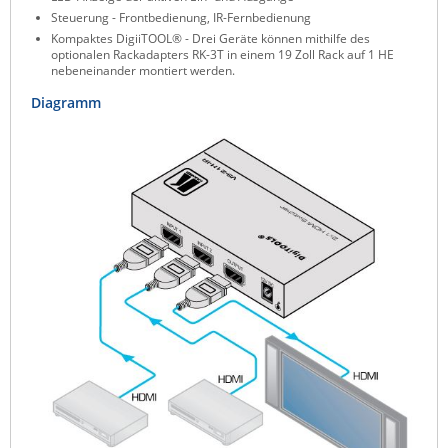
Steuerung - Frontbedienung, IR-Fernbedienung
Raritan
Kompaktes DigiiTOOL® - Drei Geräte können mithilfe des
Riello UPS
optionalen Rackadapters RK-3T in einem 19 Zoll Rack auf 1 HE
nebeneinander montiert werden.
Server Technology
Diagramm
Siretta
SIRIO Antenne
Sunbird
Tactical Software
TEKTELIC
Teltonika
Unwired Networks
Vision
WATTECO
Westermo
Yuasa