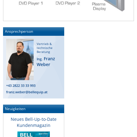
ZPE Systems
News zu unseren Herstellern
Ansprechperson
Vertrieb &
technische
Beratung
Franz
Ing.
Weber
+43 2822 33 33 993
franz.weber@bellequip.at
Neuigkeiten
Neues Bell-Up-to-Date
Kundenmagazin