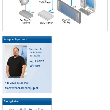
ZPE Systems
News zu unseren Herstellern
Ansprechperson
Vertrieb &
technische
Beratung
Franz
Ing.
Weber
+43 2822 33 33 993
franz.weber@bellequip.at
Neuigkeiten
Neues Bell-Up-to-Date