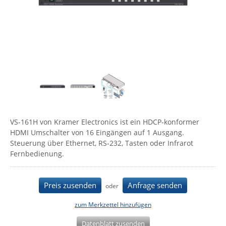
Comet System
Energiemessung
Energieverteilung
IP, WLAN & GSM Sensorik
IoT - Internet of Things
CompleTech
IPC, Industrielle Netzwerktechnik & WLAN
Contemporary Controls
Datenlogger
Remote I/O
Industrielle Netzwerktechnik / Kommunikation
Industrielle Computer
Sonstige
Digi
Eaton
Wi-Fi - WLAN - Wireless
Serverräume
RMA / Rücksendung / Support
Elsys
IT Netzwerktechnik / Kommunikation
Enginko - mcf88
VS-161H von Kramer Electronics ist ein HDCP-konformer
Fokus Technologies
HDMI Umschalter von 16 Eingängen auf 1 Ausgang.
Gefen
Steuerung über Ethernet, RS-232, Tasten oder Infrarot
Fernbedienung.
Gude
Guntermann & Drunck
Preis zusenden
Anfrage senden
oder
High Sec Labs
HW group
zum Merkzettel hinzufügen
Icron
Datenblatt zusenden