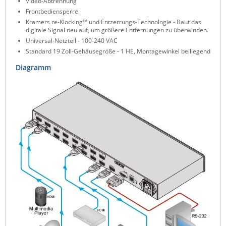
Video-Abtrennung
Raritan
Frontbediensperre
Kramers re-Klocking™ und Entzerrungs-Technologie - Baut das
Riello UPS
digitale Signal neu auf, um größere Entfernungen zu überwinden.
Universal-Netzteil - 100-240 VAC
Server Technology
Standard 19 Zoll-Gehäusegröße - 1 HE, Montagewinkel beiliegend
Siretta
Diagramm
SIRIO Antenne
Sunbird
Tactical Software
TEKTELIC
Teltonika
Unwired Networks
Vision
WATTECO
Westermo
Yuasa