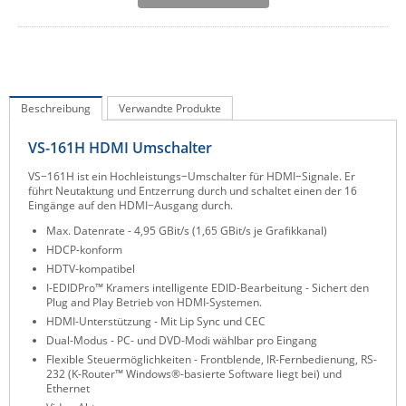
IEC Lock
Ihse
Kerlink
Kramer Electronics
Beschreibung
Verwandte Produkte
KVM TEC
VS-161H HDMI Umschalter
Legrand
VS−161H ist ein Hochleistungs−Umschalter für HDMI−Signale. Er
führt Neutaktung und Entzerrung durch und schaltet einen der 16
LigoWave
Eingänge auf den HDMI−Ausgang durch.
Milesight
Max. Datenrate - 4,95 GBit/s (1,65 GBit/s je Grafikkanal)
HDCP-konform
Moxa
HDTV-kompatibel
Netio
I-EDIDPro™ Kramers intelligente EDID-Bearbeitung - Sichert den
Plug and Play Betrieb von HDMI-Systemen.
Panorama Antennas
HDMI-Unterstützung - Mit Lip Sync und CEC
PatchSee
Dual-Modus - PC- und DVD-Modi wählbar pro Eingang
Flexible Steuermöglichkeiten - Frontblende, IR-Fernbedienung, RS-
Power Kingdom
232 (K-Router™ Windows®-basierte Software liegt bei) und
Ethernet
Poynting