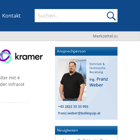
Kontakt
Merkzettel
(
0
)
Ansprechperson
Vertrieb &
technische
Beratung
ter mit 4
Franz
Ing.
der Infrarot
Weber
+43 2822 33 33 993
franz.weber@bellequip.at
Neuigkeiten