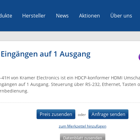
dukte
Hersteller
News
Aktionen
Über uns
 Eingängen auf 1 Ausgang
-41H von Kramer Electronics ist ein HDCP-konformer HDMI Umschal
ngängen auf 1 Ausgang. Steuerung über RS-232, Ethernet, Tasten o
rnbedienung.
Preis zusenden
Anfrage senden
oder
zum Merkzettel hinzufügen
Datenblatt zusenden