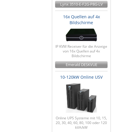
Lynx 3510-E-F2G-P8G-LV
16x Quellen auf 4x
Bildschirme
IP KVM Receiver für die Anzeige
von 16x Quellen auf 4x
Bildschirme
Emerald DESKVUE
10-120kW Online USV
Online UPS Systeme mit 10, 15,
20, 30, 40, 60, 80, 100 oder 120
kVA/kW