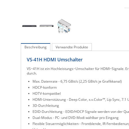
Beschreibung
Verwandte Produkte
VS-41H HDMI Umschalter
VS−41H ist ein Hochleistungs−Umschalter für HDMI−Signale. Er
durch.
Max. Datenrate - 6,75 GBit/s (2,25 GBit/s je Grafikkanal)
HDCP-konform
HDTV-kompatibel
HDMI-Unterstützung - Deep Color, x.v.Color™, Lip Sync, 7.
3D-Durchleitung
EDID-Durchleitung - EDID/HDCP Signale werden von der Quel
Dual-Modus - PC- und DVD-Modi wählbar pro Eingang
Flexible Steuermöglichkeiten - Frontblende, IR-Fernbedienu