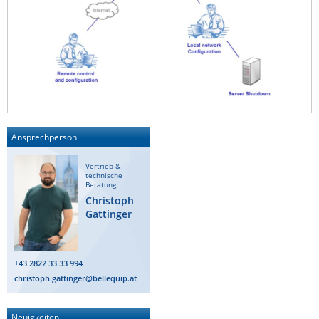
Ansprechperson
Vertrieb &
technische
Beratung
Christoph
Gattinger
+43 2822 33 33 994
christoph.gattinger@bellequip.at
Neuigkeiten