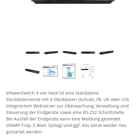
Comet System
Energiemessung
Energieverteilung
IP, WLAN & GSM Sensorik
IoT - Internet of Things
CompleTech
IPC, Industrielle Netzwerktechnik & WLAN
Contemporary Controls
Datenlogger
Remote I/O
Industrielle Netzwerktechnik / Kommunikation
Industrielle Computer
Sonstige
Digi
Eaton
Wi-Fi - WLAN - Wireless
Serverräume
RMA / Rücksendung / Support
Elsys
IT Netzwerktechnik / Kommunikation
Enginko - mcf88
Fokus Technologies
Gefen
ePowerSwitch 4 von Neol ist eine Standalone
Gude
Steckdosenleiste mit 4 Steckdosen (Schuko, FR, UK oder CH),
Guntermann & Drunck
integriertem Webserver zur Überwachung, Verwaltung und
Steuerung der Endgeräte sowie eine RS-232 Schnittstelle.
High Sec Labs
Bei Ausfall der Endgeräte kann eine Meldung gesendet
(SNMP-Trap, E-Mail, Syslog) und ggf. das Gerät wieder neu
HW group
gestartet werden.
Icron