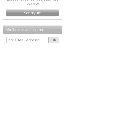
kVA/kW
Sentryum
Info-Service abonnieren
OK