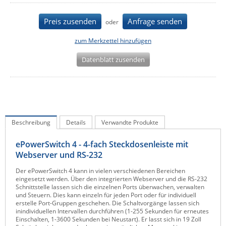
IEC Lock
Preis zusenden
Anfrage senden
oder
Ihse
zum Merkzettel hinzufügen
Kerlink
Kramer Electronics
Datenblatt zusenden
KVM TEC
Legrand
LigoWave
Beschreibung
Details
Verwandte Produkte
Milesight
Moxa
ePowerSwitch 4 - 4-fach Steckdosenleiste mit
Webserver und RS-232
Netio
Der ePowerSwitch 4 kann in vielen verschiedenen Bereichen
Panorama Antennas
eingesetzt werden. Über den integrierten Webserver und die RS-232
Schnittstelle lassen sich die einzelnen Ports überwachen, verwalten
PatchSee
und Steuern. Dies kann einzeln für jeden Port oder für individuell
erstelle Port-Gruppen geschehen. Die Schaltvorgänge lassen sich
Power Kingdom
inindividuellen Intervallen durchführen (1-255 Sekunden für erneutes
Einschalten, 1-3600 Sekunden bei Neustart). Er lasst sich in 19 Zoll
Poynting