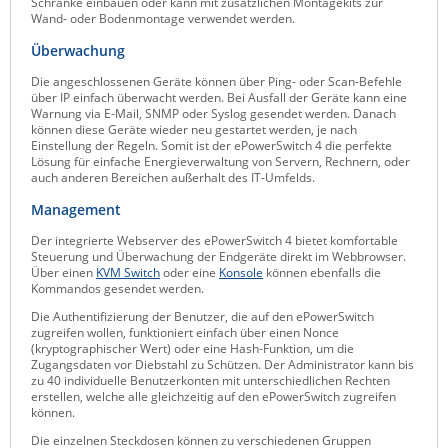
Schränke einbauen oder kann mit zusätzlichen Montagekits zur
Wand- oder Bodenmontage verwendet werden.
Raritan
Überwachung
Riello UPS
Die angeschlossenen Geräte können über Ping- oder Scan-Befehle
Server Technology
über IP einfach überwacht werden. Bei Ausfall der Geräte kann eine
Warnung via E-Mail, SNMP oder Syslog gesendet werden. Danach
Siretta
können diese Geräte wieder neu gestartet werden, je nach
Einstellung der Regeln. Somit ist der ePowerSwitch 4 die perfekte
SIRIO Antenne
Lösung für einfache Energieverwaltung von Servern, Rechnern, oder
auch anderen Bereichen außerhalt des IT-Umfelds.
Sunbird
Management
Tactical Software
Der integrierte Webserver des ePowerSwitch 4 bietet komfortable
TEKTELIC
Steuerung und Überwachung der Endgeräte direkt im Webbrowser.
Über einen
KVM Switch
oder eine
Konsole
können ebenfalls die
Teltonika
Kommandos gesendet werden.
Unwired Networks
Die Authentifizierung der Benutzer, die auf den ePowerSwitch
zugreifen wollen, funktioniert einfach über einen Nonce
Vision
(kryptographischer Wert) oder eine Hash-Funktion, um die
Zugangsdaten vor Diebstahl zu Schützen. Der Administrator kann bis
WATTECO
zu 40 individuelle Benutzerkonten mit unterschiedlichen Rechten
erstellen, welche alle gleichzeitig auf den ePowerSwitch zugreifen
Westermo
können.
Yuasa
Die einzelnen Steckdosen können zu verschiedenen Gruppen