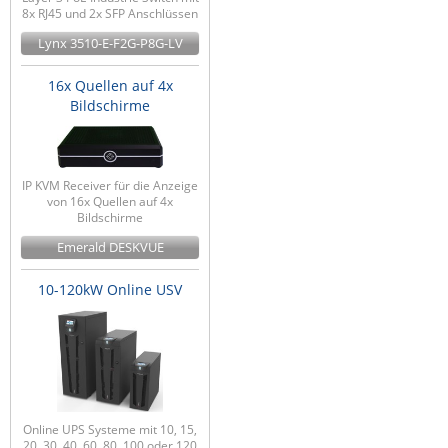
8x RJ45 und 2x SFP Anschlüssen
Lynx 3510-E-F2G-P8G-LV
16x Quellen auf 4x
Bildschirme
IP KVM Receiver für die Anzeige
von 16x Quellen auf 4x
Bildschirme
Emerald DESKVUE
10-120kW Online USV
Online UPS Systeme mit 10, 15,
20, 30, 40, 60, 80, 100 oder 120