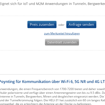
Eignet sich für IoT und M2M Anwendungen in Tunneln, Bergwerke
Preis zusenden
Anfrage senden
oder
zum Merkzettel hinzufügen
Datenblatt zusenden
Poynting für Kommunikation über Wi-Fi 6, 5G NR und 4G L
 Anwendungen, die einen Frequenzbereich von 1700-7200 bietet und daher sowohl
rkulär polarisierte und verfügt über einen Antennengewinn von bis zu 9.5 dBic. 
Antenne in Tunneln, Bergwerken, Minen und desgleichen eingesetzt werden. Die
d der Tunnelkrümmung folgen. Die HELI-31 hat zusätzlich ein 60 cm langes Ka
ompatibel, die es erleichtern die Antenne an der Decke zu befestigen.