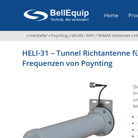
Home
Pro
»
Hersteller
»
Poynting
»
WLAN / WIFI / WiMAX Antennen
»
H
HELI-31 – Tunnel Richtantenne fü
Frequenzen von Poynting
Di
Fr
un
Mo