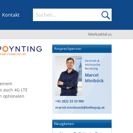
Kontakt
Merkzettel
(
0
)
Ansprechperson
Vertrieb &
technische
Beratung
Marcel
Miniböck
 einem
ls auch 4G LTE
n optionalen
+43 2822 33 33 980
marcel.miniboeck@bellequip.at
Neuigkeiten