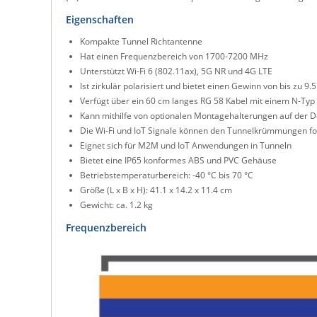
Eigenschaften
Kompakte Tunnel Richtantenne
Hat einen Frequenzbereich von 1700-7200 MHz
Unterstützt Wi-Fi 6 (802.11ax), 5G NR und 4G LTE
Ist zirkulär polarisiert und bietet einen Gewinn von bis zu 9.5
Verfügt über ein 60 cm langes RG 58 Kabel mit einem N-Typ
Kann mithilfe von optionalen Montagehalterungen auf der D
Die Wi-Fi und IoT Signale können den Tunnelkrümmungen f
Eignet sich für M2M und IoT Anwendungen in Tunneln
Bietet eine IP65 konformes ABS und PVC Gehäuse
Betriebstemperaturbereich: -40 °C bis 70 °C
Größe (L x B x H): 41.1 x 14.2 x 11.4 cm
Gewicht: ca. 1.2 kg
Frequenzbereich