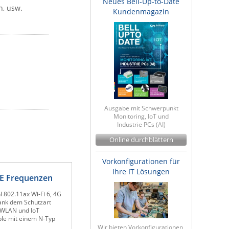
Neues Bell-Up-to-Date
n, usw.
Kundenmagazin
Ausgabe mit Schwerpunkt
Monitoring, IoT und
Industrie PCs (AI)
Online durchblättern
Vorkonfigurationen für
Ihre IT Lösungen
TE Frequenzen
 802.11ax Wi-Fi 6, 4G
Dank dem Schutzart
 WLAN und IoT
ble mit einem N-Typ
Wir bieten Vorkonfigurationen,