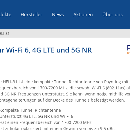
dukte
Hersteller
News
Aktionen
Über uns
ELI-31
r Wi-Fi 6, 4G LTE und 5G NR
e HELI-31 ist eine kompakte Tunnel Richtantenne von Poynting mit
equenzbereich von 1700-7200 MHz, die sowohl Wi-Fi 6 (802.11ax) a
d 5G NR Frequenzen unterstützt. Sie kann, wenn nötig, mithilfe vo
ntagehalterungen auf der Decke des Tunnels befestigt werden.
Kompakte Tunnel Richtantenne
Unterstützt 4G LTE, 5G NR und Wi-Fi 6
Hat einen Frequenzbereich von 1700-7200 MHz
Ist zirkulär polarisiert mit einem Gewinn von bis zu 9.5 dBic