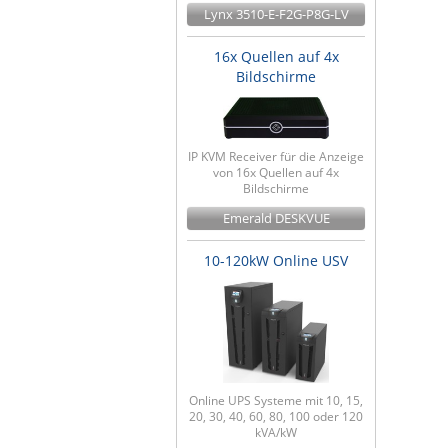
Lynx 3510-E-F2G-P8G-LV
16x Quellen auf 4x
Bildschirme
IP KVM Receiver für die Anzeige
von 16x Quellen auf 4x
Bildschirme
Emerald DESKVUE
10-120kW Online USV
Online UPS Systeme mit 10, 15,
20, 30, 40, 60, 80, 100 oder 120
kVA/kW