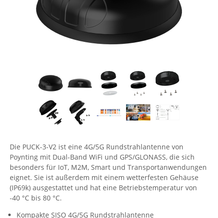
Comet System
Energiemessung
Energieverteilung
IP, WLAN & GSM Sensorik
IoT - Internet of Things
CompleTech
IPC, Industrielle Netzwerktechnik & WLAN
Contemporary Controls
Datenlogger
Remote I/O
Industrielle Netzwerktechnik / Kommunikation
Industrielle Computer
Sonstige
Digi
Eaton
Wi-Fi - WLAN - Wireless
Serverräume
RMA / Rücksendung / Support
Elsys
IT Netzwerktechnik / Kommunikation
Enginko - mcf88
Fokus Technologies
Gefen
Die PUCK-3-V2 ist eine 4G/5G Rundstrahlantenne von
Gude
Poynting mit Dual-Band WiFi und GPS/GLONASS, die sich
Guntermann & Drunck
besonders für IoT, M2M, Smart und Transportanwendungen
eignet. Sie ist außerdem mit einem wetterfesten Gehäuse
High Sec Labs
(IP69k) ausgestattet und hat eine Betriebstemperatur von
-40 °C bis 80 °C.
HW group
Icron
Kompakte SISO 4G/5G Rundstrahlantenne