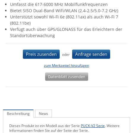
Umfasst die 617-6000 MHz Mobilfunkfrequenzen
IEC Lock
Bietet SISO Dual-Band WiFi/WLAN (2.4-2.5/5.0-7.2 GHz)
Ihse
Unterstützt sowohl Wi-Fi 6e (802.11ax) als auch Wi-Fi 7
(802.11be)
Kerlink
Verfügt auch über GPS/GLONASS für das Erleichtern der
Kramer Electronics
Standortüberwachung
KVM TEC
Preis zusenden
Anfrage senden
Legrand
oder
LigoWave
zum Merkzettel hinzufügen
Milesight
Datenblatt zusenden
Moxa
Netio
Panorama Antennas
PatchSee
Beschreibung
News
Power Kingdom
Dieses Produkt ist ein Modell aus der Serie
PUCK-V2 Serie
. Weitere
Poynting
Informationen finden Sie auf der Seite der Serie.