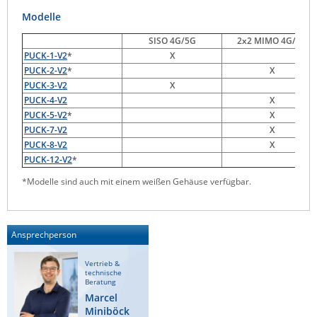
Raritan
Modelle
Riello UPS
SISO 4G/5G
2x2 MIMO 4G/5G
PUCK-1-V2
*
X
Server Technology
PUCK-2-V2
*
X
Siretta
PUCK-3-V2
X
PUCK-4-V2
X
SIRIO Antenne
PUCK-5-V2
*
X
Sunbird
PUCK-7-V2
X
PUCK-8-V2
X
Tactical Software
PUCK-12-V2
*
TEKTELIC
*Modelle sind auch mit einem weißen Gehäuse verfügbar.
Teltonika
Unwired Networks
Ansprechperson
Vision
WATTECO
Vertrieb &
technische
Beratung
Westermo
Marcel
Yuasa
Miniböck