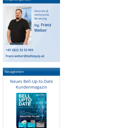
ZPE Systems
Vertrieb &
technische
Beratung
Franz
Ing.
News zu unseren Herstellern
Weber
+43 2822 33 33 993
franz.weber@bellequip.at
Neuigkeiten
Neues Bell-Up-to-Date
Kundenmagazin