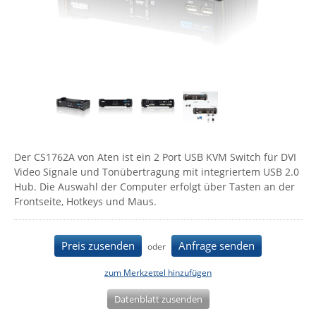
Comet System
Energiemessung
Energieverteilung
IP, WLAN & GSM Sensorik
IoT - Internet of Things
CompleTech
IPC, Industrielle Netzwerktechnik & WLAN
Contemporary Controls
Datenlogger
Remote I/O
Industrielle Netzwerktechnik / Kommunikation
Industrielle Computer
Sonstige
Digi
Eaton
Wi-Fi - WLAN - Wireless
Serverräume
RMA / Rücksendung / Support
Elsys
IT Netzwerktechnik / Kommunikation
Enginko - mcf88
Der CS1762A von Aten ist ein 2 Port USB KVM Switch für DVI
Video Signale und Tonübertragung mit integriertem USB 2.0
Fokus Technologies
Hub. Die Auswahl der Computer erfolgt über Tasten an der
Gefen
Frontseite, Hotkeys und Maus.
Gude
Guntermann & Drunck
Preis zusenden
Anfrage senden
oder
High Sec Labs
zum Merkzettel hinzufügen
HW group
Datenblatt zusenden
Icron