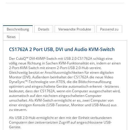
IEC Lock
Ihse
Kerlink
Beschreibung
Details
Verwandte Produkte
Passend zu
Kramer Electronics
News
KVM TEC
CS1762A 2 Port USB, DVI und Audio KVM-Switch
Legrand
Der CubiQ™ DVI-KVMP-Switch mit USB 2.0 CS1762A schlägt eine
LigoWave
völlig neue Richtung in Sachen KVM-Funktionalität ein, indem er einen
2-Port-KVM-Switch mit einem 2-Port-USB 2.0-Hub vereint.
Milesight
Gleichzeitig besitzt er Anschlussmöglichkeiten für einen digitalen
Monitor (DVI). Außerdem beinhaltet der CS1762A die neue Video
Moxa
DynaSync™-Technologie von ATEN, die die Bildschirmauflösung
optimiert und eingeschaltete Geräte automatisch erkennt - letzteres
Netio
bedeutet, dass der CS1762A, wenn ein Computer ausgeschaltet wird,
automatisch auf den nächsten eingeschalteten Computer
Panorama Antennas
umschaltet. Als KVM-Switch ermöglicht er es, zwei Computer von
einer einzigen Konsole (USB-Tastatur, Monitor und USB-Maus) aus
PatchSee
zu steuern.
Als USB 2.0-Hub ermöglicht er den mit der Einheit verbundenen
Power Kingdom
Computern den zeitversetzten Zugriff auf angeschlossene USB-
Geräte.
Poynting