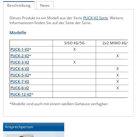
Beschreibung
News
Raritan
Riello UPS
Dieses Produkt ist ein Modell aus der Serie
PUCK-V2 Serie
. Weitere
Informationen finden Sie auf der Seite der Serie.
Server Technology
Modelle
Siretta
SISO 4G/5G
2x2 MIMO 4G/5G
SIRIO Antenne
PUCK-1-V2
*
X
Sunbird
PUCK-2-V2
*
X
PUCK-3-V2
X
Tactical Software
PUCK-4-V2
X
TEKTELIC
PUCK-5-V2
*
X
PUCK-7-V2
X
Teltonika
PUCK-8-V2
X
PUCK-12-V2
*
Unwired Networks
*Modelle sind auch mit einem weißen Gehäuse verfügbar.
Vision
WATTECO
Westermo
Ansprechperson
Yuasa