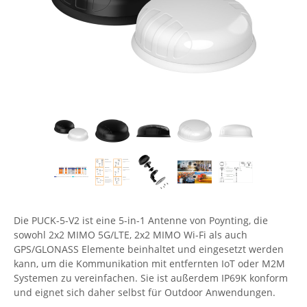
Comet System
Energiemessung
Energieverteilung
IP, WLAN & GSM Sensorik
IoT - Internet of Things
CompleTech
IPC, Industrielle Netzwerktechnik & WLAN
Contemporary Controls
Datenlogger
Remote I/O
Industrielle Netzwerktechnik / Kommunikation
Industrielle Computer
Sonstige
Digi
Eaton
Wi-Fi - WLAN - Wireless
Serverräume
RMA / Rücksendung / Support
Elsys
IT Netzwerktechnik / Kommunikation
Enginko - mcf88
Fokus Technologies
Gefen
Gude
Die PUCK-5-V2 ist eine 5-in-1 Antenne von Poynting, die
sowohl 2x2 MIMO 5G/LTE, 2x2 MIMO Wi-Fi als auch
Guntermann & Drunck
GPS/GLONASS Elemente beinhaltet und eingesetzt werden
High Sec Labs
kann, um die Kommunikation mit entfernten IoT oder M2M
Systemen zu vereinfachen. Sie ist außerdem IP69K konform
HW group
und eignet sich daher selbst für Outdoor Anwendungen.
Icron