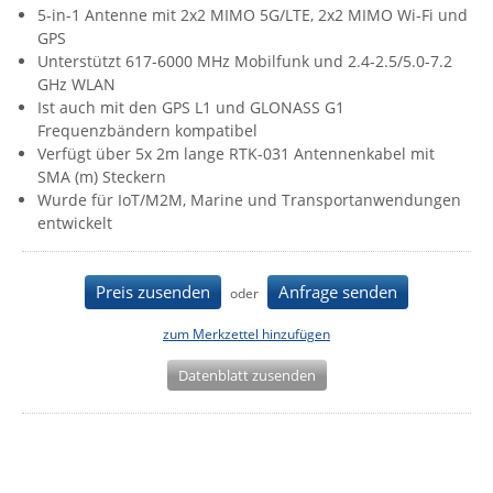
5-in-1 Antenne mit 2x2 MIMO 5G/LTE, 2x2 MIMO Wi-Fi und
IEC Lock
GPS
Ihse
Unterstützt 617-6000 MHz Mobilfunk und 2.4-2.5/5.0-7.2
GHz WLAN
Kerlink
Ist auch mit den GPS L1 und GLONASS G1
Kramer Electronics
Frequenzbändern kompatibel
Verfügt über 5x 2m lange RTK-031 Antennenkabel mit
KVM TEC
SMA (m) Steckern
Wurde für IoT/M2M, Marine und Transportanwendungen
Legrand
entwickelt
LigoWave
Milesight
Preis zusenden
Anfrage senden
oder
Moxa
zum Merkzettel hinzufügen
Netio
Datenblatt zusenden
Panorama Antennas
PatchSee
Power Kingdom
Poynting