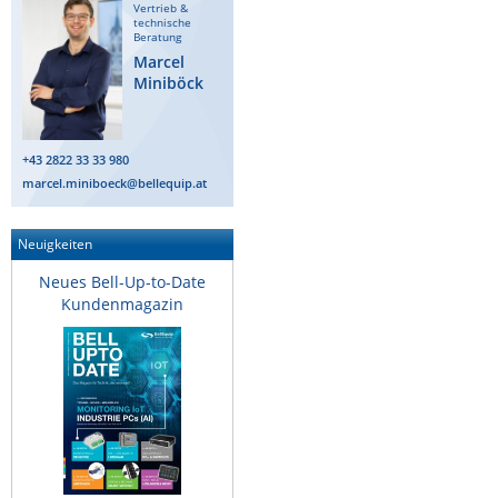
Vertrieb &
ZPE Systems
technische
Beratung
Marcel
Miniböck
News zu unseren Herstellern
+43 2822 33 33 980
marcel.miniboeck@bellequip.at
Neuigkeiten
Neues Bell-Up-to-Date
Kundenmagazin