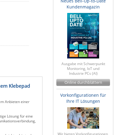
Neues Bell-Up-to-Date
Kundenmagazin
Ausgabe mit Schwerpunkt
Monitoring, IoT und
Industrie PCs (AI)
Online durchblättern
rkem Klebepad
Vorkonfigurationen für
Ihre IT Lösungen
em Anbieten einer
tige Lösung für eine
unikationsverbindung,
Wir bieten Vorkonfigurationen,