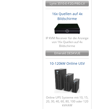
Lynx 3510-E-F2G-P8G-LV
16x Quellen auf 4x
Bildschirme
IP KVM Receiver für die Anzeige
von 16x Quellen auf 4x
Bildschirme
Emerald DESKVUE
10-120kW Online USV
Online UPS Systeme mit 10, 15,
20, 30, 40, 60, 80, 100 oder 120
kVA/kW