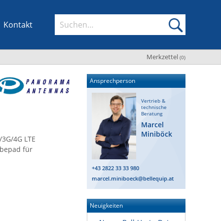
Kontakt
Merkzettel
(
0
)
Ansprechperson
Vertrieb &
technische
Beratung
Marcel
Miniböck
G/3G/4G LTE
ebepad für
+43 2822 33 33 980
marcel.miniboeck@bellequip.at
Neuigkeiten