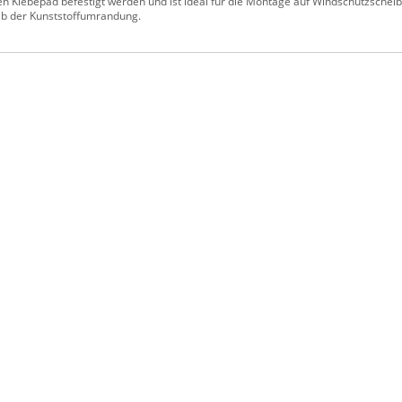
en Klebepad befestigt werden und ist ideal für die Montage auf Windschutzscheibe
alb der Kunststoffumrandung.