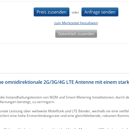
Preis zusenden
Anfrage senden
oder
zum Merkzettel hinzufügen
Datenblatt zusenden
ne omnidirektionale 2G/3G/4G LTE Antenne mit einem sta
ie Instandhaltungskosten von M2M und Smart-Metering Installationen, durch d
 Wartungen benötigt, zu verringern.
ale Leistung über weltweite Mobilfunk und LTE Bänder, weshalb sie eine vielfäl
sichert eine hohe Erstverbindungsrate und eine gleichbleibende, robusten Komm