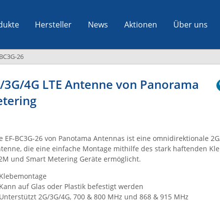
dukte
Hersteller
News
Aktionen
Über uns
-BC3G-26
G/3G/4G LTE Antenne von Panorama
tering
e EF-BC3G-26 von Panotama Antennas ist eine omnidirektionale 2
tenne, die eine einfache Montage mithilfe des stark haftenden Kl
M und Smart Metering Geräte ermöglicht.
Klebemontage
Kann auf Glas oder Plastik befestigt werden
Unterstützt 2G/3G/4G, 700 & 800 MHz und 868 & 915 MHz