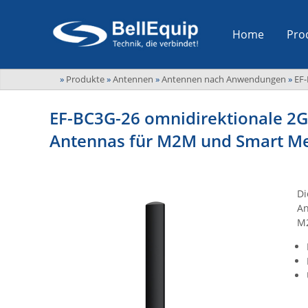
Home
Pro
»
Produkte
»
Antennen
»
Antennen nach Anwendungen
»
EF
EF-BC3G-26 omnidirektionale 2
Antennas für M2M und Smart Me
Di
An
M2