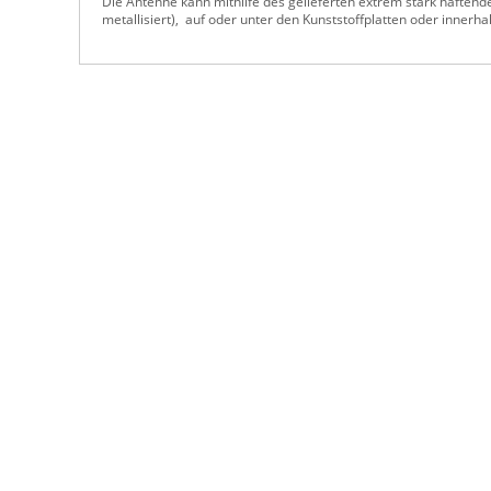
Die Antenne kann mithilfe des gelieferten extrem stark haftend
metallisiert), auf oder unter den Kunststoffplatten oder innerh